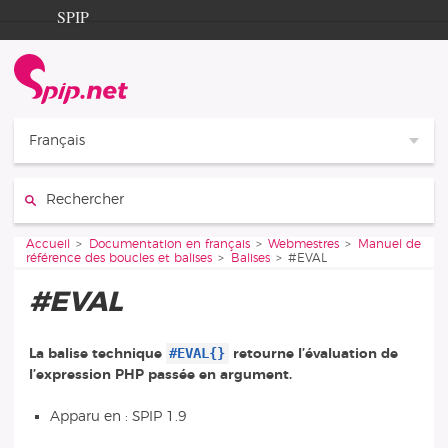
Aller au contenu
Aller à la navigation
SPIP
Accueil
Documentation
Contribution
Français
Entraide
Rechercher :
Découverte
Vous êtes ici :
Accueil
Documentation en français
Webmestres
Manuel de
référence des boucles et balises
Balises
#EVAL
#EVAL
#EVAL{}
La balise technique
retourne l’évaluation de
l’expression PHP passée en argument.
Apparu en : SPIP 1.9