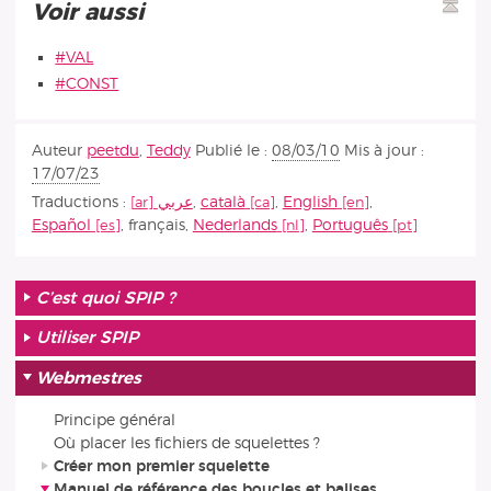
Voir aussi
#VAL
#CONST
Auteur
peetdu
,
Teddy
Publié le :
08/03/10
Mis à jour :
17/07/23
Traductions :
عربي
,
català
,
English
,
Español
,
français
,
Nederlands
,
Português
C’est quoi SPIP ?
Utiliser SPIP
Webmestres
Principe général
Où placer les fichiers de squelettes ?
Créer mon premier squelette
Manuel de référence des boucles et balises