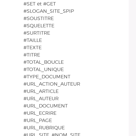
#SET et #GET
#SLOGAN_SITE_SPIP
#SOUSTITRE
#SQUELETTE
#SURTITRE
#TAILLE
#TEXTE
#TITRE
#TOTAL_BOUCLE
#TOTAL_UNIQUE
#TYPE_DOCUMENT
#URL_ACTION_AUTEUR
#URL_ARTICLE
#URL_AUTEUR
#URL_DOCUMENT
#URL_ECRIRE
#URL_PAGE
#URL_RUBRIQUE
#URL_SITE, #NOM_SITE