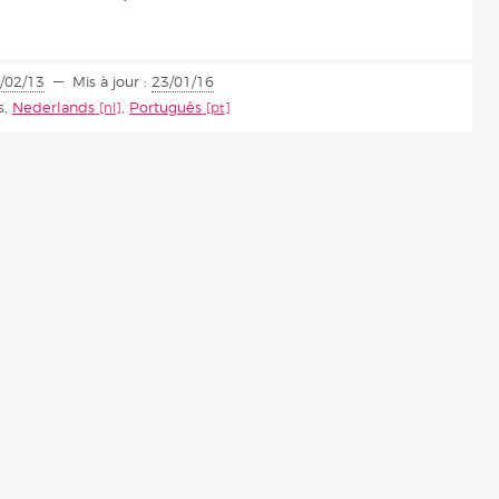
/02/13
Mis à jour :
23/01/16
s
,
Nederlands
,
Português