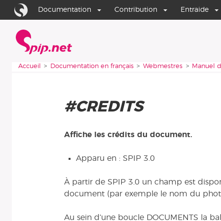
Aller au contenu
Aller à la navigation
Documentation
Contribution
Entraide
Accueil
Vous êtes ici :
Accueil
Documentation en français
Webmestres
Manuel d
#CREDITS
Affiche les crédits du document.
Apparu en : SPIP 3.0
À partir de SPIP 3.0 un champ est dispon
document (par exemple le nom du phot
Au sein d’une boucle DOCUMENTS la bali