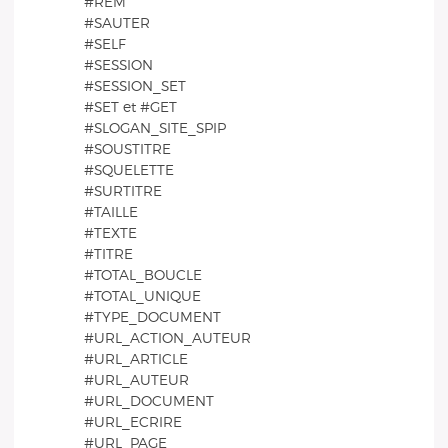
#REM
#SAUTER
#SELF
#SESSION
#SESSION_SET
#SET et #GET
#SLOGAN_SITE_SPIP
#SOUSTITRE
#SQUELETTE
#SURTITRE
#TAILLE
#TEXTE
#TITRE
#TOTAL_BOUCLE
#TOTAL_UNIQUE
#TYPE_DOCUMENT
#URL_ACTION_AUTEUR
#URL_ARTICLE
#URL_AUTEUR
#URL_DOCUMENT
#URL_ECRIRE
#URL_PAGE