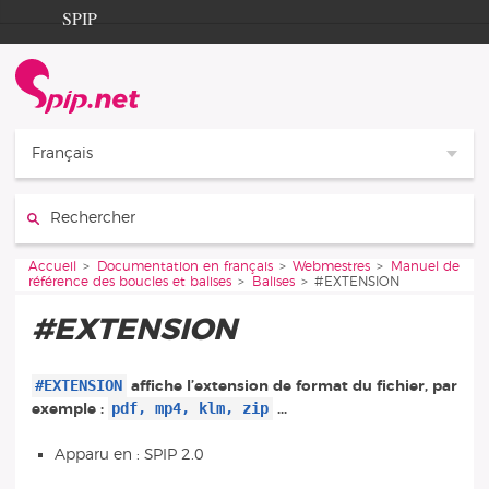
Aller au contenu
Aller à la navigation
SPIP
Accueil
Documentation
Contribution
Français
Entraide
Rechercher :
Découverte
Vous êtes ici :
Accueil
Documentation en français
Webmestres
Manuel de
référence des boucles et balises
Balises
#EXTENSION
#EXTENSION
#EXTENSION
affiche l’extension de format du fichier, par
pdf, mp4, klm, zip
exemple :
...
Apparu en : SPIP 2.0