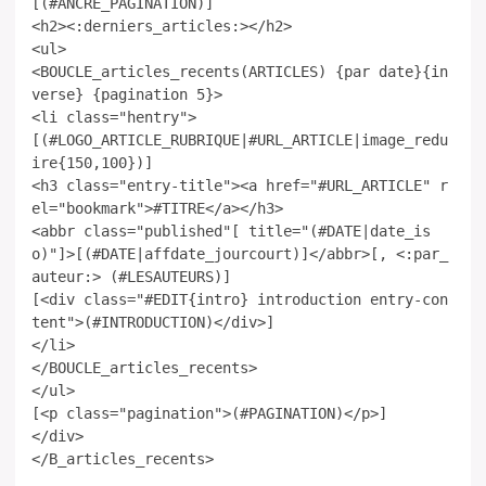
[(#ANCRE_PAGINATION)]
<h2><:derniers_articles:></h2>
<ul>
<BOUCLE_articles_recents(ARTICLES) {par date}{in
verse} {pagination 5}>
<li class="hentry">
[(#LOGO_ARTICLE_RUBRIQUE|#URL_ARTICLE|image_redu
ire{150,100})]
<h3 class="entry-title"><a href="#URL_ARTICLE" r
el="bookmark">#TITRE</a></h3>
<abbr class="published"[ title="(#DATE|date_is
o)"]>[(#DATE|affdate_jourcourt)]</abbr>[, <:par_
auteur:> (#LESAUTEURS)]
[<div class="#EDIT{intro} introduction entry-con
tent">(#INTRODUCTION)</div>]
</li>
</BOUCLE_articles_recents>
</ul>
[<p class="pagination">(#PAGINATION)</p>]
</div>