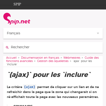
Aller au contenu
Aller à la navigation
SPIP
Accueil
Documentation
Contribution
Français
Entraide
Rechercher :
Découverte
Vous êtes ici :
Accueil
Documentation en français
Webmestres
Guide des
fonctions avancées
Gestion des squelettes
`ajax` pour les
`inclure`
`{ajax}` pour les `inclure`
{ajax}
Le critère
permet de cliquer sur un lien et de ne
rafraichir dans la page que la zone qui changerait si on
ré-affichait toute la page avec les nouveaux paramètres.