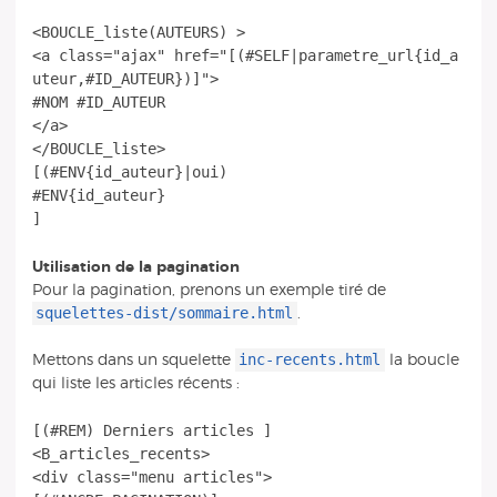
<BOUCLE_liste(AUTEURS) >
<a class="ajax" href="[(#SELF|parametre_url{id_a
uteur,#ID_AUTEUR})]">
#NOM #ID_AUTEUR
</a>
</BOUCLE_liste>
[(#ENV{id_auteur}|oui)
#ENV{id_auteur}
Utilisation de la pagination
Pour la pagination, prenons un exemple tiré de
squelettes-dist/sommaire.html
.
inc-recents.html
Mettons dans un squelette
la boucle
qui liste les articles récents :
[(#REM) Derniers articles ]
<B_articles_recents>
<div class="menu articles">