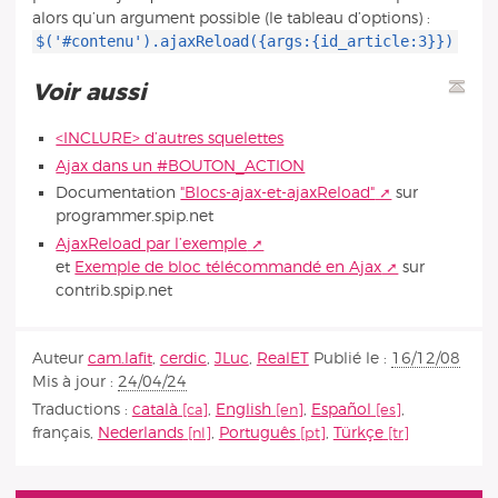
alors qu’un argument possible (le tableau d’options) :
$('#contenu').ajaxReload({args:{id_article:3}})
Voir aussi
<INCLURE> d’autres squelettes
Ajax dans un #BOUTON_ACTION
Documentation
"Blocs-ajax-et-ajaxReload"
sur
programmer.spip.net
AjaxReload par l’exemple
et
Exemple de bloc télécommandé en Ajax
sur
contrib.spip.net
Auteur
cam.lafit
,
cerdic
,
JLuc
,
RealET
Publié le :
16/12/08
Mis à jour :
24/04/24
Traductions :
català
,
English
,
Español
,
français
,
Nederlands
,
Português
,
Türkçe