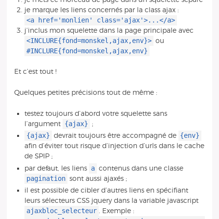
je marque les liens concernés par la class ajax :
<a href='monlien' class='ajax'>...</a>
j’inclus mon squelette dans la page principale avec
<INCLURE{fond=monskel,ajax,env}>
ou
#INCLURE{fond=monskel,ajax,env}
Et c’est tout !
Quelques petites précisions tout de même :
testez toujours d’abord votre squelette sans
{ajax}
l’argument
;
{ajax}
{env}
devrait toujours être accompagné de
afin d’éviter tout risque d’injection d’urls dans le cache
de SPIP ;
a
par defaut, les liens
contenus dans une classe
pagination
sont aussi ajaxés ;
il est possible de cibler d’autres liens en spécifiant
leurs sélecteurs CSS jquery dans la variable javascript
ajaxbloc_selecteur
. Exemple :