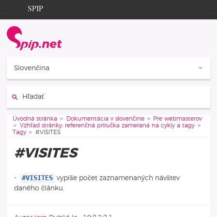
Aller au contenu
Aller à la navigation
SPIP
Úvodná stránka
Documentation
Contribution
Slovenčina
Entraide
Hľadať:
Découverte
Vous êtes ici :
Úvodná stránka
Dokumentácia v slovenčine
Pre webmasterov
Vzhľad stránky: referenčná príručka zameraná na cykly a tagy
Tagy
#VISITES
#VISITES
#VISITES
-
vypíše počet zaznamenaných návštev
daného článku.