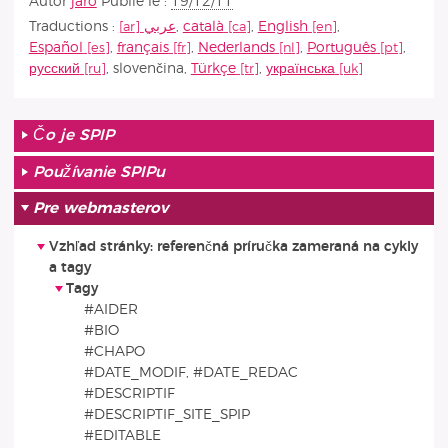
Autor
jaro
Publié le :
19/12/11
Traductions :
عربي
,
català
,
English
,
Español
,
français
,
Nederlands
,
Português
,
русский
,
slovenčina
,
Türkçe
,
українська
Čo je SPIP
Používanie SPIPu
Pre webmasterov
Vzhľad stránky: referenčná príručka zameraná na cykly
a tagy
Tagy
#AIDER
#BIO
#CHAPO
#DATE_MODIF, #DATE_REDAC
#DESCRIPTIF
#DESCRIPTIF_SITE_SPIP
#EDITABLE