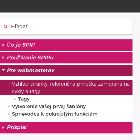
Hľadať:
Čo je SPIP
Používanie SPIPu
Pre webmasterov
Vzhľad stránky: referenčná príručka zameraná na
cykly a tagy
Tagy
Vytvorenie vašej prvej šablóny
Sprievodca k pokročilým funkciám
Prispieť