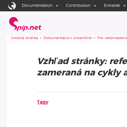
Aller au contenu
Aller à la navigation
Documentation
Contribution
Entraide
Úvodná stránka
Vous êtes ici :
Úvodná stránka
Dokumentácia v slovenčine
Pre webmastero
Vzhľad stránky: ref
zameraná na cykly a
Podrubriky
Tagy