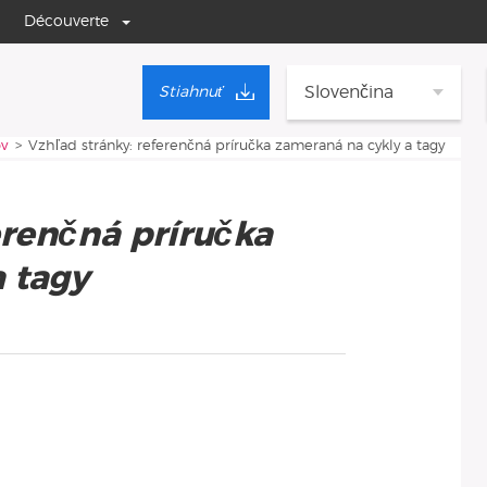
Découverte
Slovenčina
Stiahnuť
v
Vzhľad stránky: referenčná príručka zameraná na cykly a tagy
erenčná príručka
 tagy