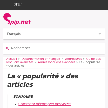
Aller au contenu
Aller à la navigation
SPIP
Accueil
Documentation
Contribution
Français
Entraide
Rechercher :
Découverte
Vous êtes ici :
Accueil
Documentation en français
Webmestres
Guide des
fonctions avancées
Autres fonctions avancées
La « popularité
» des articles
La « popularité » des
articles
SOMMAIRE
Comment décompter des visites