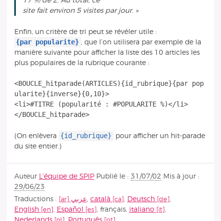
17 % de 2. Au total, ce
site fait environ 5 visites par jour. »
Enfin, un critère de tri peut se révéler utile :
{par popularite}
, que l’on utilisera par exemple de la
manière suivante pour afficher la liste des 10 articles les
plus populaires de la rubrique courante :
<BOUCLE_hitparade(ARTICLES){id_rubrique}{par pop
ularite}{inverse}{0,10}>
<li>#TITRE (popularité : #POPULARITE %)</li>
{id_rubrique}
(On enlèvera
pour afficher un hit-parade
du site entier.)
Auteur
L’équipe de SPIP
Publié le :
31/07/02
Mis à jour :
29/06/23
Traductions :
عربي
,
català
,
Deutsch
,
English
,
Español
,
français
,
italiano
,
Nederlands
,
Português