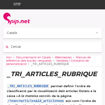
Aller au contenu
Aller à la navigation
SPIP
Inici
Documentation
Contribution
Català
Entraide
Cercar:
Découverte
Vous êtes ici :
Inici
Documentació en Català
Webmestres
Manual de
referència dels bucles i etiquetes:
Variables i Constants de
personalització
_TRI_ARTICLES_RUBRIQUE
_TRI_ARTICLES_RUBRIQUE
_TRI_ARTICLES_RUBRIQUE
permet definir l’ordre de
classificació per la visualització dels articles llistats a la
caixa «
A la mateixa secció
» de la pàgina
/?exec=articles&id_article=xxx
així com l’ordre de