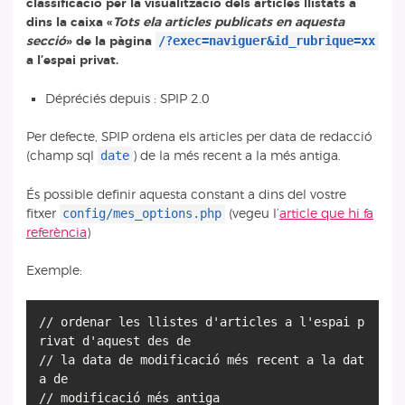
classificació per la visualització dels articles llistats a
dins la caixa «
Tots ela articles publicats en aquesta
/?exec=naviguer&id_rubrique=xx
secció
» de la pàgina
a l’espai privat.
Dépréciés depuis : SPIP 2.0
Per defecte, SPIP ordena els articles per data de redacció
date
(champ sql
) de la més recent a la més antiga.
És possible definir aquesta constant a dins del vostre
config/mes_options.php
fitxer
(vegeu l’
article que hi fa
referència
)
Exemple:
// ordenar les llistes d'articles a l'espai p
rivat d'aquest des de
// la data de modificació més recent a la dat
a de
// modificació més antiga