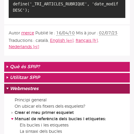
define('_TRI_ARTICLES_RUBRIQUE', 'date_modif
DESC');
Autor
merce
Publié le :
16/04/10
Mis à jour :
02/07/23
Traductions :
català
,
English
,
français
,
Nederlands
Què és SPIP?
Utilitzar SPIP
Webmestres
Principi general
On ubicar els fitxers dels esquelets?
Crear el meu primer esquelet
Manual de referència dels bucles i etiquetes:
Els bucles i les etiquetes
La sintaxi dels bucles