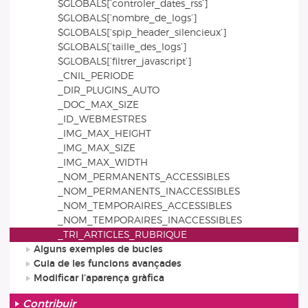
$GLOBALS[’controler_dates_rss’]
$GLOBALS[’nombre_de_logs’]
$GLOBALS[’spip_header_silencieux’]
$GLOBALS[’taille_des_logs’]
$GLOBALS[’filtrer_javascript’]
_CNIL_PERIODE
_DIR_PLUGINS_AUTO
_DOC_MAX_SIZE
_ID_WEBMESTRES
_IMG_MAX_HEIGHT
_IMG_MAX_SIZE
_IMG_MAX_WIDTH
_NOM_PERMANENTS_ACCESSIBLES
_NOM_PERMANENTS_INACCESSIBLES
_NOM_TEMPORAIRES_ACCESSIBLES
_NOM_TEMPORAIRES_INACCESSIBLES
_TRI_ARTICLES_RUBRIQUE
Alguns exemples de bucles
Guia de les funcions avançades
Modificar l’aparença gràfica
Contribuir