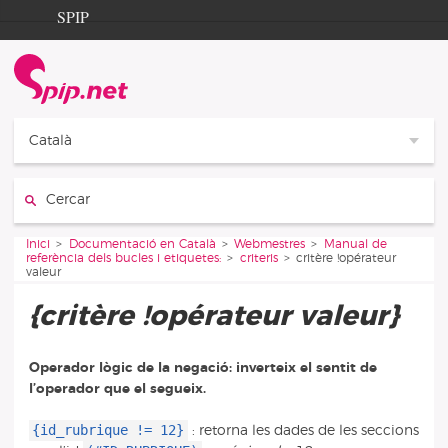
Aller au contenu
Aller à la navigation
SPIP
Inici
Documentation
Contribution
Català
Entraide
Cercar:
Découverte
Vous êtes ici :
Inici
Documentació en Català
Webmestres
Manual de
referència dels bucles i etiquetes:
criteris
critère !opérateur
valeur
{critère !opérateur valeur}
Operador lògic de la negació: inverteix el sentit de
l’operador que el segueix.
{id_rubrique != 12}
: retorna les dades de les seccions