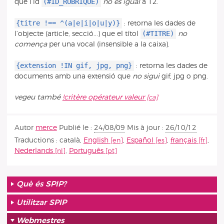
(#ID_RUBRIQUE)
que l’id
no és igual
a 12.
{titre !== ^(a|e|i|o|u|y)}
: retorna les dades de
(#TITRE)
l’objecte (article, secció...) que el títol
no
comença
per una vocal (insensible a la caixa).
{extension !IN gif, jpg, png}
: retorna les dades de
documents amb una extensió que
no sigui
gif, jpg o png.
vegeu també
!critère opérateur valeur
Autor
merce
Publié le :
24/08/09
Mis à jour :
26/10/12
Traductions :
català
,
English
,
Español
,
français
,
Nederlands
,
Português
Què és SPIP?
Utilitzar SPIP
Webmestres