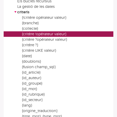
Els bucles recursius
La gestió de les dates
criteris
{!critère opérateur valeur}
{branche}
{collecte}
{critère !opérateur valeur}
{critère ?opérateur valeur}
{critère ?}
{critère LIKE valeur}
{date}
{doublons}
{fusion champ_sql}
{id_article}
{id_auteur}
{id_groupe}
{id_mot}
{id_rubrique}
{id_secteur}
{lang}
{origine_traduction}
{titre_mot}, {type_mot}