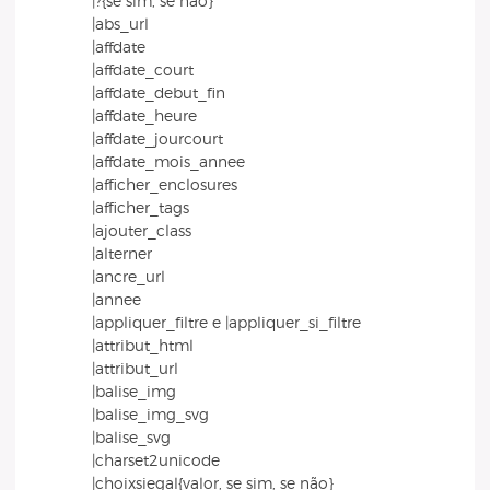
|?{se sim, se não}
|abs_url
|affdate
|affdate_court
|affdate_debut_fin
|affdate_heure
|affdate_jourcourt
|affdate_mois_annee
|afficher_enclosures
|afficher_tags
|ajouter_class
|alterner
|ancre_url
|annee
|appliquer_filtre e |appliquer_si_filtre
|attribut_html
|attribut_url
|balise_img
|balise_img_svg
|balise_svg
|charset2unicode
|choixsiegal{valor, se sim, se não}