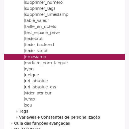
|supprimer_numero
|supprimer_tags
|supprimer_timestamp
|table_valeur
|taille_en_octets
|test_espace_prive
|textebrut
|texte_backend
|texte_script
|timestamp
|traduire_nom_langue
|typo
|unique
|url_absolue
|url_absolue_css
|vider_attribut
|wrap
|xou
Tags
Variáveis e Constantes de personalização
Guia das funções avançadas