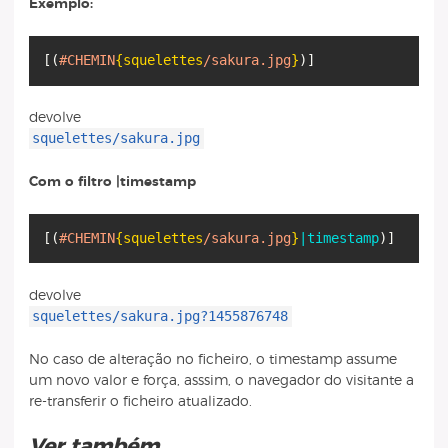
Exemplo:
[
(
#CHEMIN
{squelettes
/sakura.jpg
}
)
]
devolve
squelettes/sakura.jpg
Com o filtro |timestamp
[
(
#CHEMIN
{squelettes
/sakura.jpg
}
|timestamp
)
]
devolve
squelettes/sakura.jpg?1455876748
No caso de alteração no ficheiro, o timestamp assume
um novo valor e força, asssim, o navegador do visitante a
re-transferir o ficheiro atualizado.
Ver também