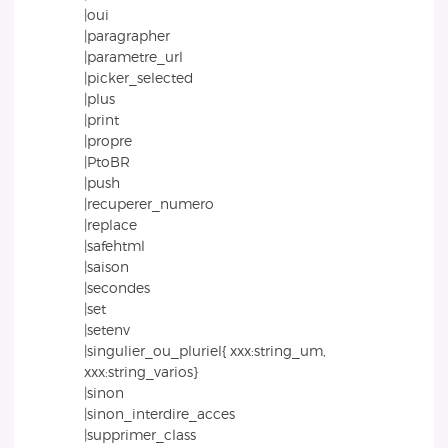
|oui
|paragrapher
|parametre_url
|picker_selected
|plus
|print
|propre
|PtoBR
|push
|recuperer_numero
|replace
|safehtml
|saison
|secondes
|set
|setenv
|singulier_ou_pluriel{ xxx:string_um,
xxx:string_varios}
|sinon
|sinon_interdire_acces
|supprimer_class