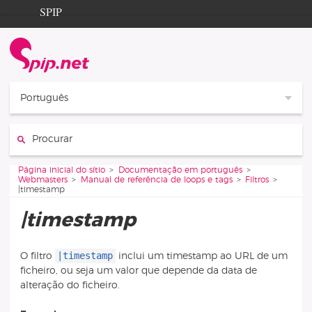
Aller au contenu
Aller à la navigation
SPIP
Página inicial do sítio
Documentation
Contribution
Português
Entraide
Procurar :
Découverte
Vous êtes ici :
Página inicial do sítio
Documentação em português
Webmasters
Manual de referência de loops e tags
Filtros
|timestamp
|timestamp
|timestamp
O filtro
inclui um timestamp ao URL de um
ficheiro, ou seja um valor que depende da data de
alteração do ficheiro.