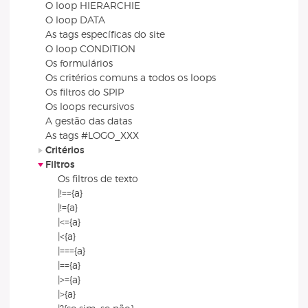
O loop HIERARCHIE
O loop DATA
As tags específicas do site
O loop CONDITION
Os formulários
Os critérios comuns a todos os loops
Os filtros do SPIP
Os loops recursivos
A gestão das datas
As tags #LOGO_XXX
Critérios
Filtros
Os filtros de texto
|!=={a}
|!={a}
|<={a}
|<{a}
|==={a}
|=={a}
|>={a}
|>{a}