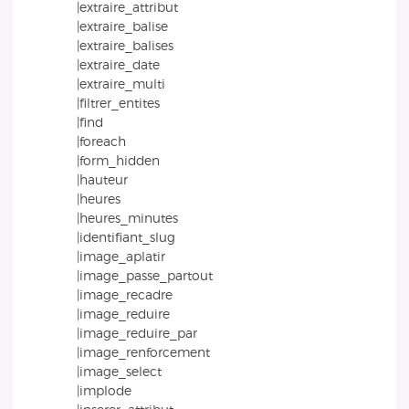
|extraire_attribut
|extraire_balise
|extraire_balises
|extraire_date
|extraire_multi
|filtrer_entites
|find
|foreach
|form_hidden
|hauteur
|heures
|heures_minutes
|identifiant_slug
|image_aplatir
|image_passe_partout
|image_recadre
|image_reduire
|image_reduire_par
|image_renforcement
|image_select
|implode