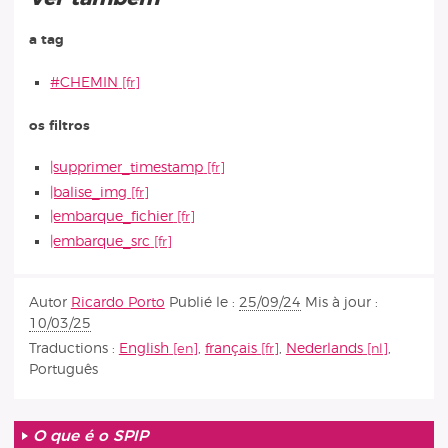
a tag
#CHEMIN
os filtros
|supprimer_timestamp
|balise_img
|embarque_fichier
|embarque_src
Autor
Ricardo Porto
Publié le :
25/09/24
Mis à jour :
10/03/25
Traductions :
English
,
français
,
Nederlands
,
Português
O que é o SPIP