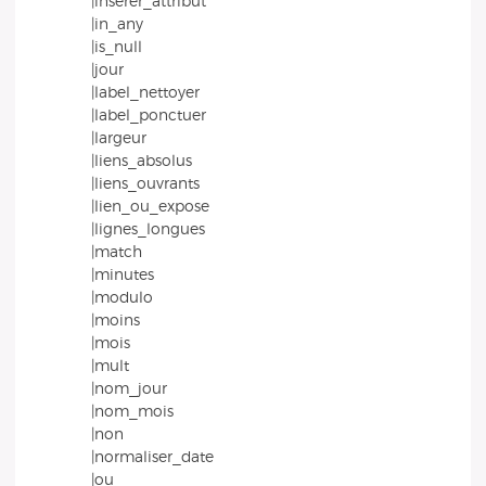
|inserer_attribut
|in_any
|is_null
|jour
|label_nettoyer
|label_ponctuer
|largeur
|liens_absolus
|liens_ouvrants
|lien_ou_expose
|lignes_longues
|match
|minutes
|modulo
|moins
|mois
|mult
|nom_jour
|nom_mois
|non
|normaliser_date
|ou