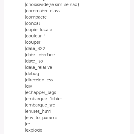
|choixsivide{se sim, se não}
|commuter_class
|compacte
|concat
|copie_locale
|couleur_*
|couper
|date_822
|date_interface
|date_iso
|date_relative
|debug
|direction_css
|div
|echapper_tags
|embarque_fichier
|embarque_src
|entites_html
|env_to_params
|et
|explode