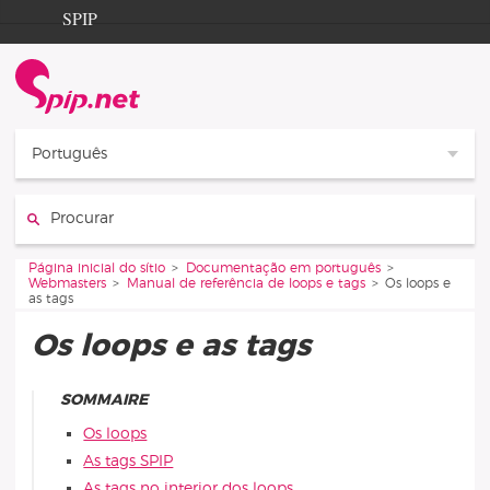
Aller au contenu
Aller à la navigation
SPIP
Página inicial do sítio
Documentation
Contribution
Português
Entraide
Procurar :
Découverte
Vous êtes ici :
Página inicial do sítio
Documentação em português
Webmasters
Manual de referência de loops e tags
Os loops e
as tags
Os loops e as tags
SOMMAIRE
Os loops
As tags SPIP
As tags no interior dos loops