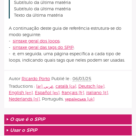
Subtítulo da última matéria
Subtítulo da última matéria
Texto da última matéria
A continuação deste guia de referência estrutura-se do
modo seguinte:
-
sintaxe geral dos loops
;
-
sintaxe geral das tags do SPIP
;
- e, em seguida, uma página específica a cada tipo de
loops, indicando quais tags que neles podem ser usadas.
Autor
Ricardo Porto
Publié le :
06/03/25
Traductions :
عربي
,
català
,
Deutsch
,
English
,
Español
,
français
,
italiano
,
Nederlands
,
Português
,
українська
O que é o SPIP
Usar o SPIP