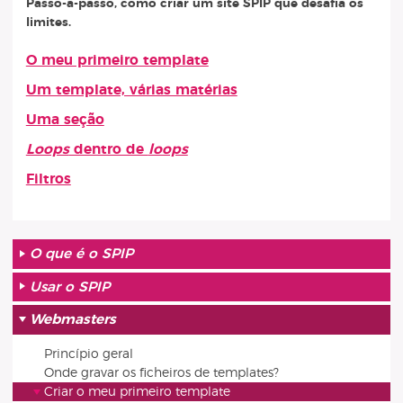
Passo-a-passo, como criar um site SPIP que desafia os
limites.
O meu primeiro template
Artigos desta rubrica
Um template, várias matérias
Uma seção
Loops
dentro de
loops
Filtros
O que é o SPIP
Usar o SPIP
Webmasters
Princípio geral
Onde gravar os ficheiros de templates?
Criar o meu primeiro template