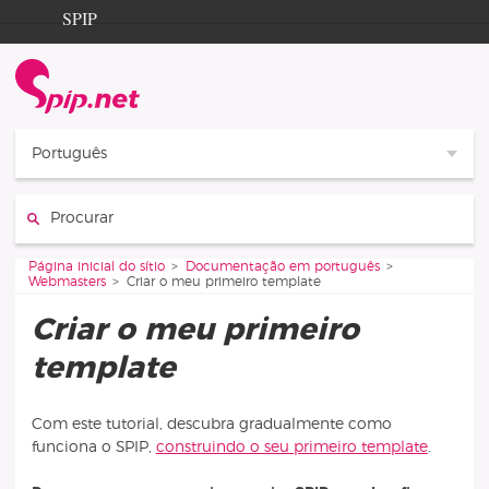
Aller au contenu
Aller à la navigation
SPIP
Página inicial do sítio
Documentation
Contribution
Português
Entraide
Procurar :
Découverte
Vous êtes ici :
Página inicial do sítio
Documentação em português
Webmasters
Criar o meu primeiro template
Criar o meu primeiro
template
Com este tutorial, descubra gradualmente como
funciona o SPIP,
construindo o seu primeiro template
.