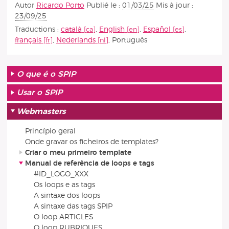
Autor
Ricardo Porto
Publié le :
01/03/25
Mis à jour :
23/09/25
Traductions :
català
,
English
,
Español
,
français
,
Nederlands
,
Português
O que é o SPIP
Usar o SPIP
Webmasters
Princípio geral
Onde gravar os ficheiros de templates?
Criar o meu primeiro template
Manual de referência de loops e tags
#ID_LOGO_XXX
Os loops e as tags
A sintaxe dos loops
A sintaxe das tags SPIP
O loop ARTICLES
O loop RUBRIQUES