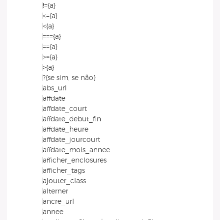
|!={a}
|<={a}
|<{a}
|==={a}
|=={a}
|>={a}
|>{a}
|?{se sim, se não}
|abs_url
|affdate
|affdate_court
|affdate_debut_fin
|affdate_heure
|affdate_jourcourt
|affdate_mois_annee
|afficher_enclosures
|afficher_tags
|ajouter_class
|alterner
|ancre_url
|annee