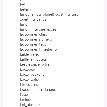
|set
|setenv
|singulier_ou_pluriel{ xxx:string_um,
xxx:string_varios}
|sinon
|sinon_interdire_acces
|supprimer_class
|supprimer_numero
|supprimer_tags
|supprimer_timestamp
|table_valeur
|taille_en_octets
|test_espace_prive
|textebrut
|texte_backend
|texte_script
|timestamp
|traduire_nom_langue
|typo
|unique
|url_absolue