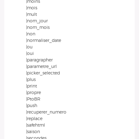
|moins
|mois
|mult
|nom_jour
|nom_mois
|non
|normaliser_date
|ou
|oui
|paragrapher
|parametre_url
|picker_selected
|plus
|print
|propre
|PtoBR
|push
|recuperer_numero
|replace
|safehtml
|saison
|secondes