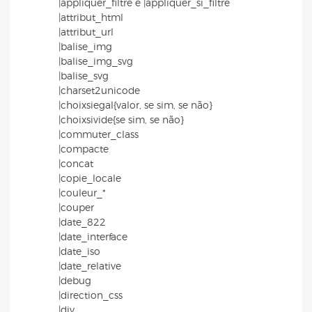
|appliquer_filtre e |appliquer_si_filtre
|attribut_html
|attribut_url
|balise_img
|balise_img_svg
|balise_svg
|charset2unicode
|choixsiegal{valor, se sim, se não}
|choixsivide{se sim, se não}
|commuter_class
|compacte
|concat
|copie_locale
|couleur_*
|couper
|date_822
|date_interface
|date_iso
|date_relative
|debug
|direction_css
|div