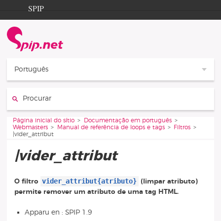
Aller au contenu
Aller à la navigation
SPIP
Página inicial do sítio
Documentation
Contribution
Português
Entraide
Procurar :
Découverte
Vous êtes ici :
Página inicial do sítio
Documentação em português
Webmasters
Manual de referência de loops e tags
Filtros
|vider_attribut
|vider_attribut
vider_attribut{atributo}
O filtro
(limpar atributo)
permite remover um atributo de uma tag HTML.
Apparu en : SPIP 1.9