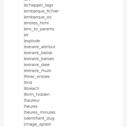
|echapper_tags
|embarque_fichier
|embarque_src
|entites_html
|env_to_params
|et
|explode
|extraire_attribut
|extraire_balise
|extraire_balises
|extraire_date
|extraire_multi
|filtrer_entites
|find
|foreach
|form_hidden
|hauteur
|heures
|heures_minutes
|identifiant_slug
|image_aplatir