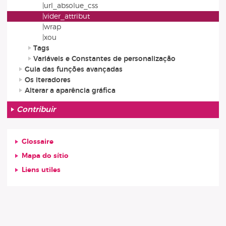
|url_absolue_css
|vider_attribut
|wrap
|xou
Tags
Variáveis e Constantes de personalização
Guia das funções avançadas
Os iteradores
Alterar a aparência gráfica
Contribuir
Glossaire
Mapa do sítio
Liens utiles