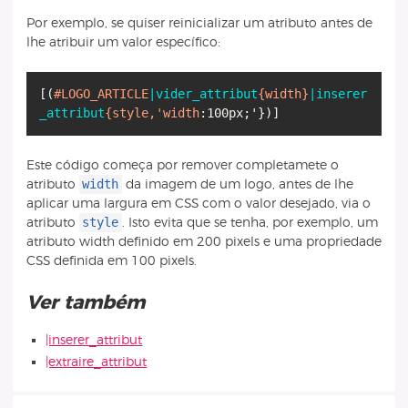
Por exemplo, se quiser reinicializar um atributo antes de
lhe atribuir um valor específico:
[
(
#LOGO_ARTICLE
|vider_attribut
{width}
|inserer
_attribut
{style,'width
:100px;'
}
)
]
Este código começa por remover completamete o
width
atributo
da imagem de um logo, antes de lhe
aplicar uma largura em CSS com o valor desejado, via o
style
atributo
. Isto evita que se tenha, por exemplo, um
atributo width definido em 200 pixels e uma propriedade
CSS definida em 100 pixels.
Ver também
|inserer_attribut
|extraire_attribut