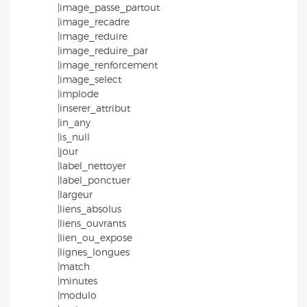
|image_passe_partout
|image_recadre
|image_reduire
|image_reduire_par
|image_renforcement
|image_select
|implode
|inserer_attribut
|in_any
|is_null
|jour
|label_nettoyer
|label_ponctuer
|largeur
|liens_absolus
|liens_ouvrants
|lien_ou_expose
|lignes_longues
|match
|minutes
|modulo