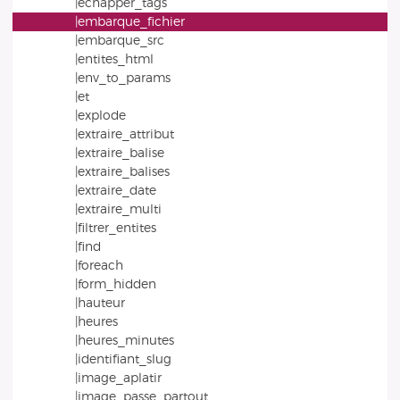
|echapper_tags
|embarque_fichier
|embarque_src
|entites_html
|env_to_params
|et
|explode
|extraire_attribut
|extraire_balise
|extraire_balises
|extraire_date
|extraire_multi
|filtrer_entites
|find
|foreach
|form_hidden
|hauteur
|heures
|heures_minutes
|identifiant_slug
|image_aplatir
|image_passe_partout