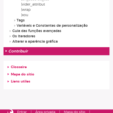
|vider_attribut
|wrap
|xou
Tags
Variáveis e Constantes de personalização
Guia das funções avançadas
Os iteradores
Alterar a aparência gráfica
Contribuir
Glossaire
Mapa do sítio
Liens utiles
Entrar
Área privada
Mapa do sítio