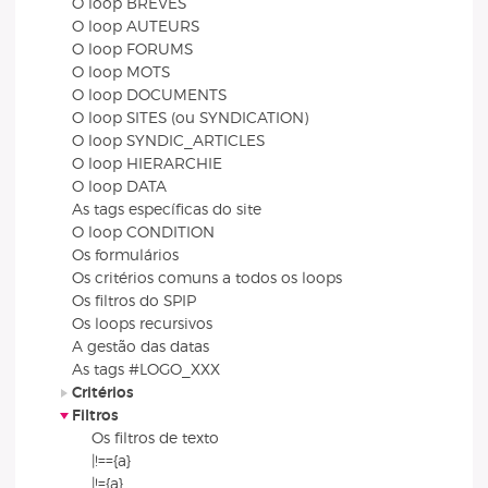
O loop BREVES
O loop AUTEURS
O loop FORUMS
O loop MOTS
O loop DOCUMENTS
O loop SITES (ou SYNDICATION)
O loop SYNDIC_ARTICLES
O loop HIERARCHIE
O loop DATA
As tags específicas do site
O loop CONDITION
Os formulários
Os critérios comuns a todos os loops
Os filtros do SPIP
Os loops recursivos
A gestão das datas
As tags #LOGO_XXX
Critérios
Filtros
Os filtros de texto
|!=={a}
|!={a}