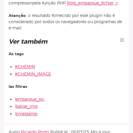
compressorpela função PHP
filtre_embarque_fichier
.
Atenção
: o resultado fornecido por este plugin não é
considerado por todos os navegadores ou programas de
e-mail.
Ver também
As tags
#CHEMIN
#CHEMIN_IMAGE
les filtres
|embarque_src
|balise_img
|timestamp
Autor
Ricardo Porto
Publié le :
06/03/25
Mis à jour :