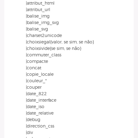
|attribut_html
|attribut_url
|balise_img
|balise_img_svg
|balise_svg
|charset2unicode
|choixsiegal{valor, se sim, se não}
|choixsivide{se sim, se não}
|commuter_class
|compacte
|concat
|copie_locale
|couleur_*
|couper
|date_822
|date_interface
|date_iso
|date_relative
|debug
|direction_css
|div