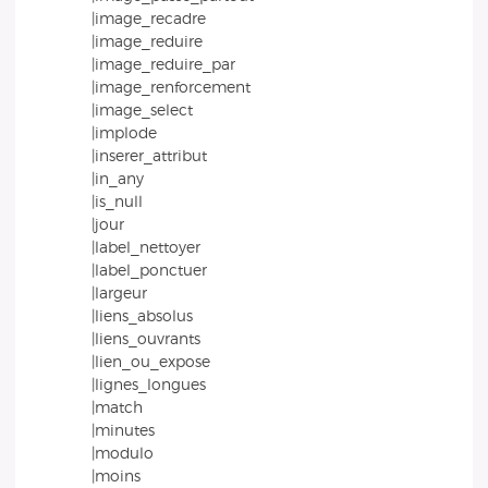
|image_recadre
|image_reduire
|image_reduire_par
|image_renforcement
|image_select
|implode
|inserer_attribut
|in_any
|is_null
|jour
|label_nettoyer
|label_ponctuer
|largeur
|liens_absolus
|liens_ouvrants
|lien_ou_expose
|lignes_longues
|match
|minutes
|modulo
|moins