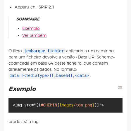
Apparu en : SPIP 2.1
SOMMAIRE
Exemplo
Ver também
|embarque_fichier
O filtro
aplicado a um caminho
para um ficheiro devolve a versão «Data URI Scheme»
codificada em base 64 desse ficheiro, que contém
diretamente os dados. No formato:
data:[<mediatype>][;base64],<data>
.
Exemplo
<img src="
[
(
#CHEMIN
{images
/tdm.png
}
)
]
produzirá a tag