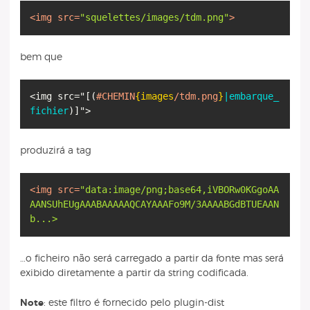
<
img
src
=
"squelettes/images/tdm.png"
>
bem que
<img src="
[
(
#CHEMIN
{images
/tdm.png
}
|embarque_
fichier
)
]
produzirá a tag
<
img
src
=
"data:image/png;base64,iVBORw0KGgoAA
AANSUhEUgAAABAAAAAQCAYAAAFo9M/3AAAABGdBTUEAAN
…o ficheiro não será carregado a partir da fonte mas será
exibido diretamente a partir da string codificada.
Note
: este filtro é fornecido pelo plugin-dist