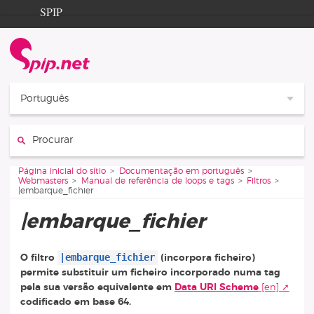
Aller au contenu
Aller à la navigation
SPIP
Página inicial do sítio
Documentation
Contribution
Português
Entraide
Procurar :
Découverte
Vous êtes ici :
Página inicial do sítio
Documentação em português
Webmasters
Manual de referência de loops e tags
Filtros
|embarque_fichier
|embarque_fichier
|embarque_fichier
O filtro
(incorpora ficheiro)
permite substituir um ficheiro incorporado numa tag
pela sua versão equivalente em
Data URI Scheme
codificado em base 64.