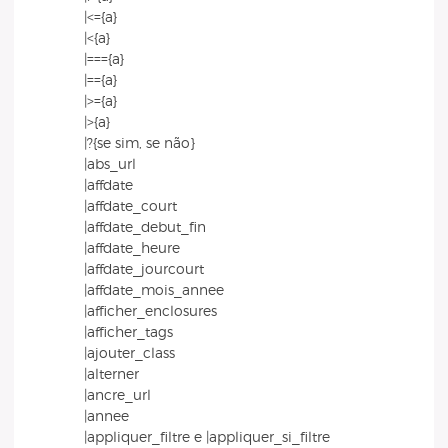
|<={a}
|<{a}
|==={a}
|=={a}
|>={a}
|>{a}
|?{se sim, se não}
|abs_url
|affdate
|affdate_court
|affdate_debut_fin
|affdate_heure
|affdate_jourcourt
|affdate_mois_annee
|afficher_enclosures
|afficher_tags
|ajouter_class
|alterner
|ancre_url
|annee
|appliquer_filtre e |appliquer_si_filtre