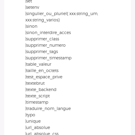
|set
|setenv
|singulier_ou_pluriel{ xxx:string_um,
xxx:string_varios}
|sinon
|sinon_interdire_acces
|supprimer_class
|supprimer_numero
|supprimer_tags
|supprimer_timestamp
|table_valeur
|taille_en_octets
|test_espace_prive
|textebrut
|texte_backend
|texte_script
|timestamp
|traduire_nom_langue
|typo
|unique
|url_absolue
|url_absolue_css