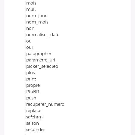
|mois
|mult
|nom_jour
|nom_mois
|non
|normaliser_date
|ou
|oui
|paragrapher
|parametre_url
|picker_selected
|plus
|print
|propre
|PtoBR
|push
|recuperer_numero
|replace
|safehtml
|saison
|secondes