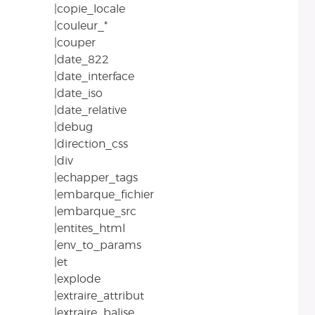
|copie_locale
|couleur_*
|couper
|date_822
|date_interface
|date_iso
|date_relative
|debug
|direction_css
|div
|echapper_tags
|embarque_fichier
|embarque_src
|entites_html
|env_to_params
|et
|explode
|extraire_attribut
|extraire_balise