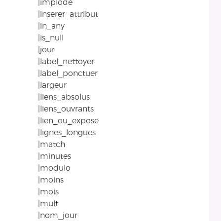
|implode
|inserer_attribut
|in_any
|is_null
|jour
|label_nettoyer
|label_ponctuer
|largeur
|liens_absolus
|liens_ouvrants
|lien_ou_expose
|lignes_longues
|match
|minutes
|modulo
|moins
|mois
|mult
|nom_jour