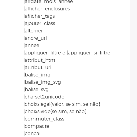
|affdate_mois_annee
|afficher_enclosures
|afficher_tags
|ajouter_class
|alterner
|ancre_url
|annee
|appliquer_filtre e |appliquer_si_filtre
|attribut_html
|attribut_url
|balise_img
|balise_img_svg
|balise_svg
|charset2unicode
|choixsiegal{valor, se sim, se não}
|choixsivide{se sim, se não}
|commuter_class
|compacte
|concat