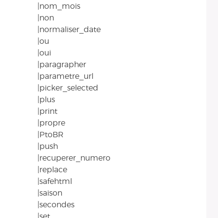
|nom_mois
|non
|normaliser_date
|ou
|oui
|paragrapher
|parametre_url
|picker_selected
|plus
|print
|propre
|PtoBR
|push
|recuperer_numero
|replace
|safehtml
|saison
|secondes
|set