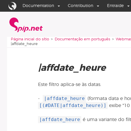
Aller au contenu
Aller à la navigation
Documentation
Contribution
Entraide
Página inicial do sítio
Vous êtes ici :
Página inicial do sítio
Documentação em português
Webmas
|affdate_heure
|affdate_heure
Este filtro aplica-se às datas.
|affdate_heure
-
(formata data e hor
[(#DATE|affdate_heure)]
exibe "10
|affdate_heure
é uma variante do fil