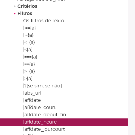
Critérios
Filtros
Os filtros de texto
|!=={a}
|!={a}
|<={a}
|<{a}
|==={a}
|=={a}
|>={a}
|>{a}
|?{se sim, se não}
|abs_url
|affdate
|affdate_court
|affdate_debut_fin
|affdate_heure
|affdate_jourcourt