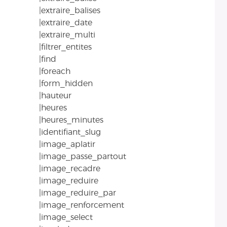
|extraire_balises
|extraire_date
|extraire_multi
|filtrer_entites
|find
|foreach
|form_hidden
|hauteur
|heures
|heures_minutes
|identifiant_slug
|image_aplatir
|image_passe_partout
|image_recadre
|image_reduire
|image_reduire_par
|image_renforcement
|image_select