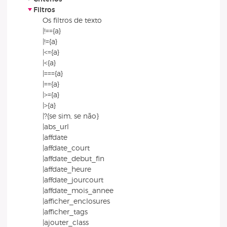
Filtros
Os filtros de texto
|!=={a}
|!={a}
|<={a}
|<{a}
|==={a}
|=={a}
|>={a}
|>{a}
|?{se sim, se não}
|abs_url
|affdate
|affdate_court
|affdate_debut_fin
|affdate_heure
|affdate_jourcourt
|affdate_mois_annee
|afficher_enclosures
|afficher_tags
|ajouter_class