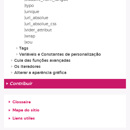
|typo
|unique
|url_absolue
|url_absolue_css
|vider_attribut
|wrap
|xou
Tags
Variáveis e Constantes de personalização
Guia das funções avançadas
Os iteradores
Alterar a aparência gráfica
Contribuir
Glossaire
Mapa do sítio
Liens utiles