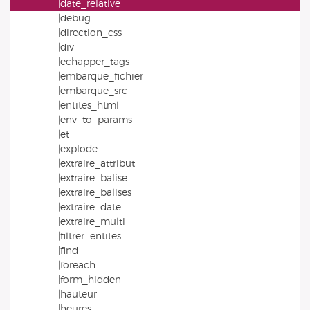
|date_relative
|debug
|direction_css
|div
|echapper_tags
|embarque_fichier
|embarque_src
|entites_html
|env_to_params
|et
|explode
|extraire_attribut
|extraire_balise
|extraire_balises
|extraire_date
|extraire_multi
|filtrer_entites
|find
|foreach
|form_hidden
|hauteur
|heures