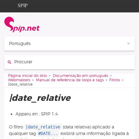
Aller au contenu
Aller à la navigation
SPIP
Página inicial do sítio
Documentation
Contribution
Português
Entraide
Procurar :
Découverte
Vous êtes ici :
Página inicial do sítio
Documentação em português
Webmasters
Manual de referência de loops e tags
Filtros
|date_relative
|date_relative
Apparu en : SPIP 1.4
|date_relative
O filtro
(data relativa) aplicado a
#DATE...
qualquer tag
exibirá uma informação ligada à