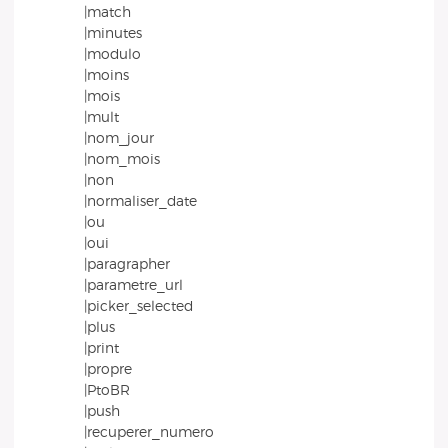
|match
|minutes
|modulo
|moins
|mois
|mult
|nom_jour
|nom_mois
|non
|normaliser_date
|ou
|oui
|paragrapher
|parametre_url
|picker_selected
|plus
|print
|propre
|PtoBR
|push
|recuperer_numero