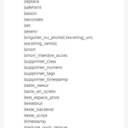
|replace
|safehtml
|saison
|secondes
|set
|setenv
|singulier_ou_pluriel{ xxx:string_um,
xxx:string_varios}
|sinon
|sinon_interdire_acces
|supprimer_class
|supprimer_numero
|supprimer_tags
|supprimer_timestamp
|table_valeur
|taille_en_octets
|test_espace_prive
|textebrut
|texte_backend
|texte_script
|timestamp
|traduire_nom_langue