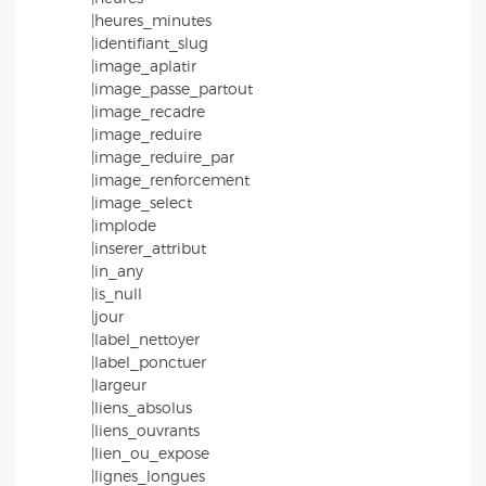
|heures_minutes
|identifiant_slug
|image_aplatir
|image_passe_partout
|image_recadre
|image_reduire
|image_reduire_par
|image_renforcement
|image_select
|implode
|inserer_attribut
|in_any
|is_null
|jour
|label_nettoyer
|label_ponctuer
|largeur
|liens_absolus
|liens_ouvrants
|lien_ou_expose
|lignes_longues