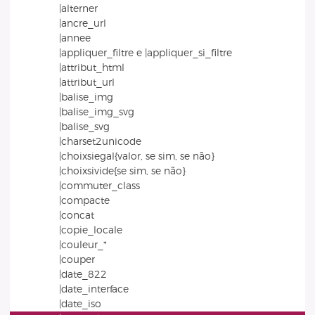
|alterner
|ancre_url
|annee
|appliquer_filtre e |appliquer_si_filtre
|attribut_html
|attribut_url
|balise_img
|balise_img_svg
|balise_svg
|charset2unicode
|choixsiegal{valor, se sim, se não}
|choixsivide{se sim, se não}
|commuter_class
|compacte
|concat
|copie_locale
|couleur_*
|couper
|date_822
|date_interface
|date_iso