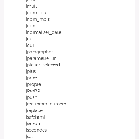
|mult
|nom_jour
|nom_mois
|non
|normaliser_date
|ou
|oui
|paragrapher
|parametre_url
|picker_selected
|plus
|print
|propre
|PtoBR
|push
|recuperer_numero
|replace
|safehtml
|saison
|secondes
|set