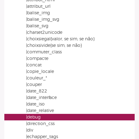
|attribut_url
|balise_img
|balise_img_svg
|balise_svg
|charset2unicode
|choixsiegal{valor, se sim, se não}
|choixsivide{se sim, se não}
|commuter_class
|compacte
|concat
|copie_locale
|couleur_*
|couper
|date_822
|date_interface
|date_iso
|date_relative
|debug
|direction_css
|div
|echapper_tags