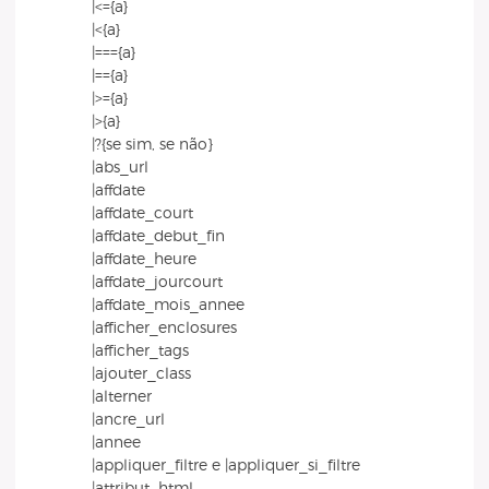
|<={a}
|<{a}
|==={a}
|=={a}
|>={a}
|>{a}
|?{se sim, se não}
|abs_url
|affdate
|affdate_court
|affdate_debut_fin
|affdate_heure
|affdate_jourcourt
|affdate_mois_annee
|afficher_enclosures
|afficher_tags
|ajouter_class
|alterner
|ancre_url
|annee
|appliquer_filtre e |appliquer_si_filtre
|attribut_html