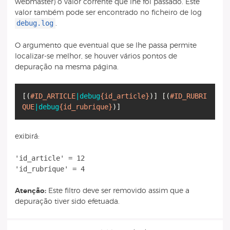
webmaster) o valor corrente que lhe foi passado. Este
valor também pode ser encontrado no ficheiro de log
debug.log
.
O argumento que eventual que se lhe passa permite
localizar-se melhor, se houver vários pontos de
depuração na mesma página.
[
(
#ID_ARTICLE
|debug
{id_article}
)
]
[
(
#ID_RUBRI
QUE
|debug
{id_rubrique}
)
]
exibirá:
'id_article' = 12
'id_rubrique' = 4
Atenção:
Este filtro deve ser removido assim que a
depuração tiver sido efetuada.