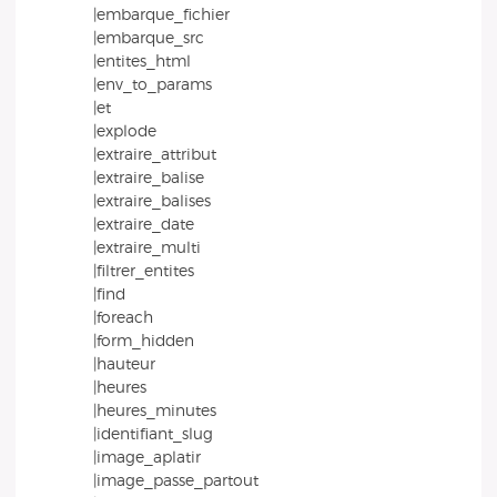
|embarque_fichier
|embarque_src
|entites_html
|env_to_params
|et
|explode
|extraire_attribut
|extraire_balise
|extraire_balises
|extraire_date
|extraire_multi
|filtrer_entites
|find
|foreach
|form_hidden
|hauteur
|heures
|heures_minutes
|identifiant_slug
|image_aplatir
|image_passe_partout