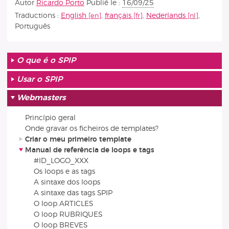
Autor
Ricardo Porto
Publié le :
16/09/25
Traductions :
English
,
français
,
Nederlands
,
Português
O que é o SPIP
Usar o SPIP
Webmasters
Princípio geral
Onde gravar os ficheiros de templates?
Criar o meu primeiro template
Manual de referência de loops e tags
#ID_LOGO_XXX
Os loops e as tags
A sintaxe dos loops
A sintaxe das tags SPIP
O loop ARTICLES
O loop RUBRIQUES
O loop BREVES