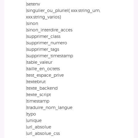
|setenv
|singulier_ou_pluriel{ xxx:string_um,
xxx:string_varios}
|sinon
|sinon_interdire_acces
|supprimer_class
|supprimer_numero
|supprimer_tags
|supprimer_timestamp
|table_valeur
|taille_en_octets
|test_espace_prive
|textebrut
|texte_backend
|texte_script
|timestamp
|traduire_nom_langue
|typo
|unique
|url_absolue
|url_absolue_css