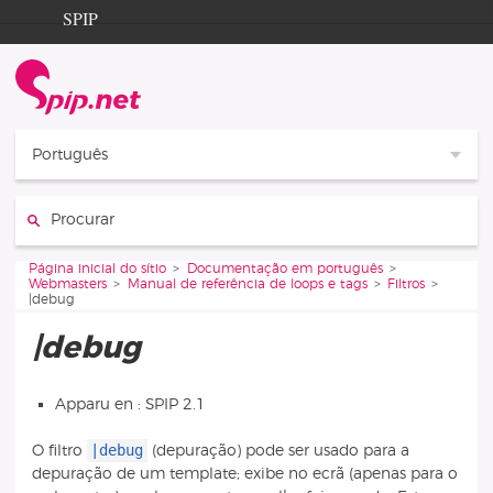
Aller au contenu
Aller à la navigation
SPIP
Página inicial do sítio
Documentation
Contribution
Português
Entraide
Procurar :
Découverte
Vous êtes ici :
Página inicial do sítio
Documentação em português
Webmasters
Manual de referência de loops e tags
Filtros
|debug
|debug
Apparu en : SPIP 2.1
|debug
O filtro
(depuração) pode ser usado para a
depuração de um template; exibe no ecrã (apenas para o