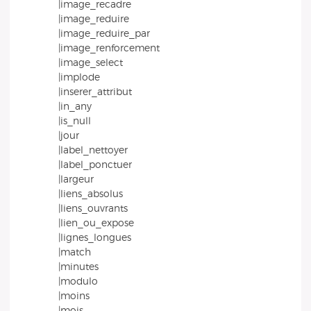
|image_recadre
|image_reduire
|image_reduire_par
|image_renforcement
|image_select
|implode
|inserer_attribut
|in_any
|is_null
|jour
|label_nettoyer
|label_ponctuer
|largeur
|liens_absolus
|liens_ouvrants
|lien_ou_expose
|lignes_longues
|match
|minutes
|modulo
|moins
|mois