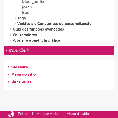
|vider_attribut
|wrap
|xou
Tags
Variáveis e Constantes de personalização
Guia das funções avançadas
Os iteradores
Alterar a aparência gráfica
Contribuir
Glossaire
Mapa do sítio
Liens utiles
Entrar
Área privada
Mapa do sítio