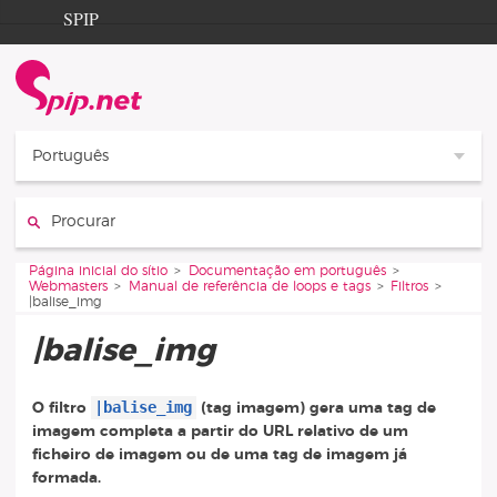
Aller au contenu
Aller à la navigation
SPIP
Página inicial do sítio
Documentation
Contribution
Português
Entraide
Procurar :
Découverte
Vous êtes ici :
Página inicial do sítio
Documentação em português
Webmasters
Manual de referência de loops e tags
Filtros
|balise_img
|balise_img
|balise_img
O filtro
(tag imagem) gera uma tag de
imagem completa a partir do URL relativo de um
ficheiro de imagem ou de uma tag de imagem já
formada.