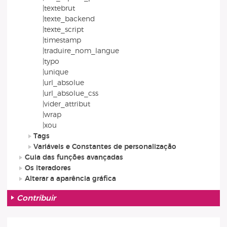
|textebrut
|texte_backend
|texte_script
|timestamp
|traduire_nom_langue
|typo
|unique
|url_absolue
|url_absolue_css
|vider_attribut
|wrap
|xou
Tags
Variáveis e Constantes de personalização
Guia das funções avançadas
Os iteradores
Alterar a aparência gráfica
Contribuir