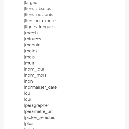
|largeur
|liens_absolus
|liens_ouvrants
|lien_ou_expose
|lignes_longues
|match
|minutes
|modulo
|moins
|mois
|mult
|nom_jour
|nom_mois
|non
|normaliser_date
|ou
|oui
|paragrapher
|parametre_url
|picker_selected
|plus