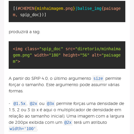
[
(
#CHEMIN
{minhaimagem
.png
}
|balise_img
{paisage
m,
spip_doc
}
)
]
produzirá a tag:
<
img
class
=
"spip_doc"
src
=
"diretorio/minhaima
gem.png"
width
=
"180"
height
=
"56"
alt
=
"paisage
m"
>
size
A partir do SPIP 4.0, o último argumento
permite
forçar o tamanho. Este argumento pode assumir várias
formas:
@1.5x
@2x
@3x
-
,
ou
permite forças uma densidade de
1.5, 2 ou 3 (o x é aqui o multiplicador de densidade em
relação ao tamanho inicial). Uma imagem com a largura
@2x
de 200px exibida com um
terá um atributo
width='100'
.