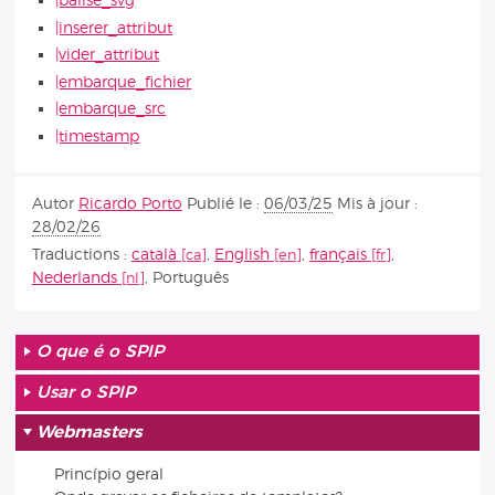
|balise_svg
|inserer_attribut
|vider_attribut
|embarque_fichier
|embarque_src
|timestamp
Autor
Ricardo Porto
Publié le :
06/03/25
Mis à jour :
28/02/26
Traductions :
català
,
English
,
français
,
Nederlands
,
Português
O que é o SPIP
Usar o SPIP
Webmasters
Princípio geral