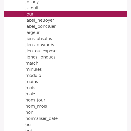
|in_any
|is_null
|jour
|label_nettoyer
|label_ponctuer
|largeur
|liens_absolus
|liens_ouvrants
|lien_ou_expose
|lignes_longues
|match
|minutes
|modulo
|moins
|mois
|mult
|nom_jour
|nom_mois
|non
|normaliser_date
|ou
|oui