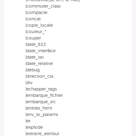
|commuter_class
|compacte
|concat
|copie_locale
|couleur_*
|couper
|date_822
|date_interface
|date_iso
|date_relative
|debug
|direction_css
|div
|echapper_tags
|embarque_fichier
|embarque_src
|entites_html
|env_to_params
|et
|explode
|extraire_attribut