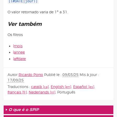
[(#DATE|jour)]
O valor retornado varia de 1º a 31.
Ver também
Os filtros
|mois
|annee
|affdate
Autor
Ricardo Porto
Publié le :
09/03/25
Mis à jour :
17/09/25
Traductions :
català
,
English
,
Español
,
français
,
Nederlands
,
Português
O que é o SPIP