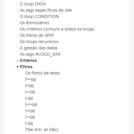
O loop DATA
As tags específicas do site
O loop CONDITION
Os formulários
Os critérios comuns a todos os loops
Os filtros do SPIP
Os loops recursivos
A gestão das datas
As tags #LOGO_XXX
Critérios
Filtros
Os filtros de texto
|!=={a}
|!={a}
|<={a}
|<{a}
|==={a}
|=={a}
|>={a}
|>{a}
|?{se sim, se não}