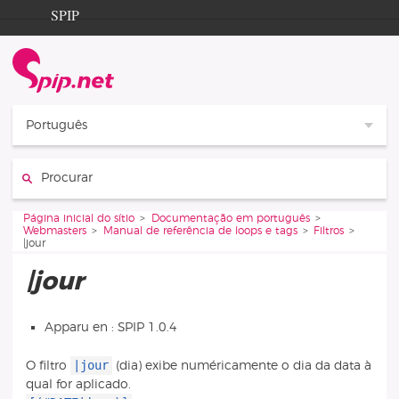
Aller au contenu
Aller à la navigation
SPIP
Página inicial do sítio
Documentation
Contribution
Português
Entraide
Procurar :
Découverte
Vous êtes ici :
Página inicial do sítio
Documentação em português
Webmasters
Manual de referência de loops e tags
Filtros
|jour
|jour
Apparu en : SPIP 1.0.4
|jour
O filtro
(dia) exibe numéricamente o dia da data à
qual for aplicado.