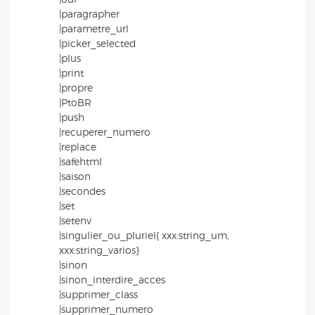
|paragrapher
|parametre_url
|picker_selected
|plus
|print
|propre
|PtoBR
|push
|recuperer_numero
|replace
|safehtml
|saison
|secondes
|set
|setenv
|singulier_ou_pluriel{ xxx:string_um,
xxx:string_varios}
|sinon
|sinon_interdire_acces
|supprimer_class
|supprimer_numero