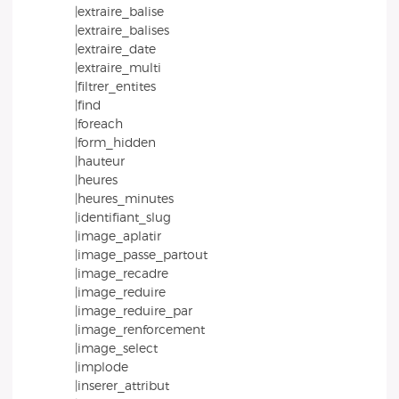
|extraire_balise
|extraire_balises
|extraire_date
|extraire_multi
|filtrer_entites
|find
|foreach
|form_hidden
|hauteur
|heures
|heures_minutes
|identifiant_slug
|image_aplatir
|image_passe_partout
|image_recadre
|image_reduire
|image_reduire_par
|image_renforcement
|image_select
|implode
|inserer_attribut