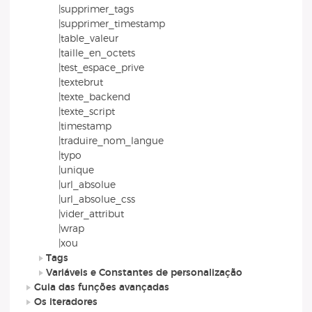
|supprimer_tags
|supprimer_timestamp
|table_valeur
|taille_en_octets
|test_espace_prive
|textebrut
|texte_backend
|texte_script
|timestamp
|traduire_nom_langue
|typo
|unique
|url_absolue
|url_absolue_css
|vider_attribut
|wrap
|xou
Tags
Variáveis e Constantes de personalização
Guia das funções avançadas
Os iteradores