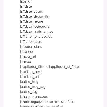
|abs_url
|affdate
|affdate_court
|affdate_debut_fin
|affdate_heure
|affdate_jourcourt
|affdate_mois_annee
|afficher_enclosures
|afficher_tags
|ajouter_class
|alterner
|ancre_url
|annee
|appliquer_filtre e |appliquer_si_filtre
|attribut_html
|attribut_url
|balise_img
|balise_img_svg
|balise_svg
|charset2unicode
|choixsiegal{valor, se sim, se não}
|choixsivide{se sim, se não}