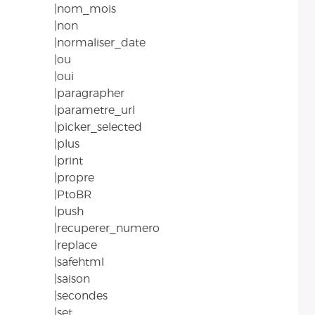
|nom_mois
|non
|normaliser_date
|ou
|oui
|paragrapher
|parametre_url
|picker_selected
|plus
|print
|propre
|PtoBR
|push
|recuperer_numero
|replace
|safehtml
|saison
|secondes
|set