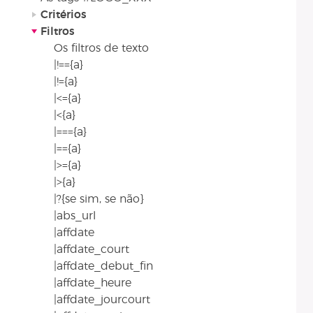
Critérios
Filtros
Os filtros de texto
|!=={a}
|!={a}
|<={a}
|<{a}
|==={a}
|=={a}
|>={a}
|>{a}
|?{se sim, se não}
|abs_url
|affdate
|affdate_court
|affdate_debut_fin
|affdate_heure
|affdate_jourcourt