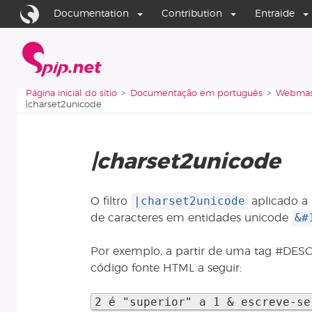
Aller au contenu
Aller à la navigation
Documentation
Contribution
Entraide
Página inicial do sítio
Vous êtes ici :
Página inicial do sítio
Documentação em português
Webmas
|charset2unicode
|charset2unicode
|charset2unicode
O filtro
aplicado a 
&#
de caracteres em entidades unicode
Por exemplo, a partir de uma tag #DES
código fonte HTML a seguir:
2 é "superior" a 1 & escreve-se