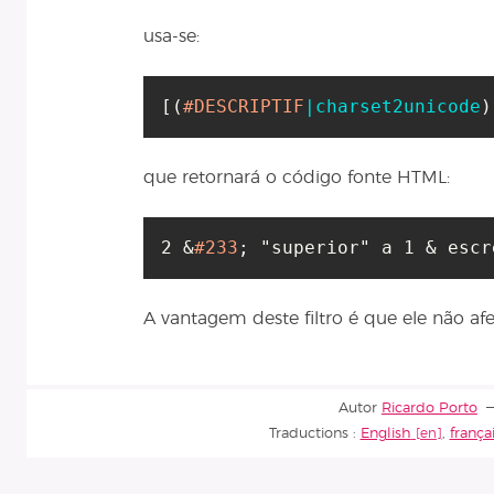
usa-se:
[
(
#DESCRIPTIF
|charset2unicode
)
que retornará o código fonte HTML:
2 &
#233
A vantagem deste filtro é que ele não af
Autor
Ricardo Porto
Traductions :
English
,
frança