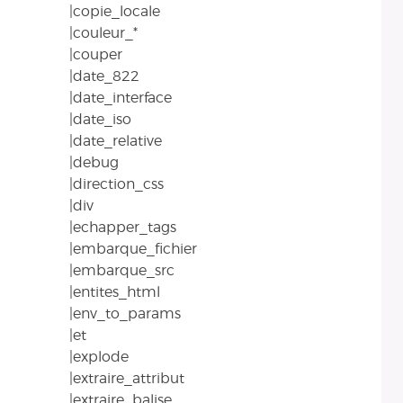
|copie_locale
|couleur_*
|couper
|date_822
|date_interface
|date_iso
|date_relative
|debug
|direction_css
|div
|echapper_tags
|embarque_fichier
|embarque_src
|entites_html
|env_to_params
|et
|explode
|extraire_attribut
|extraire_balise