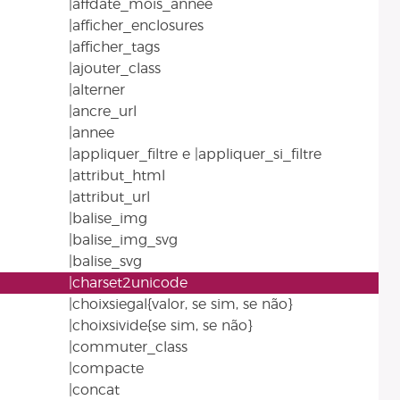
|affdate_mois_annee
|afficher_enclosures
|afficher_tags
|ajouter_class
|alterner
|ancre_url
|annee
|appliquer_filtre e |appliquer_si_filtre
|attribut_html
|attribut_url
|balise_img
|balise_img_svg
|balise_svg
|charset2unicode
|choixsiegal{valor, se sim, se não}
|choixsivide{se sim, se não}
|commuter_class
|compacte
|concat