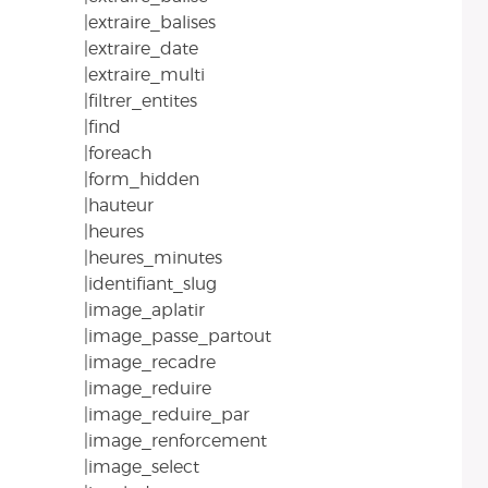
|extraire_balises
|extraire_date
|extraire_multi
|filtrer_entites
|find
|foreach
|form_hidden
|hauteur
|heures
|heures_minutes
|identifiant_slug
|image_aplatir
|image_passe_partout
|image_recadre
|image_reduire
|image_reduire_par
|image_renforcement
|image_select