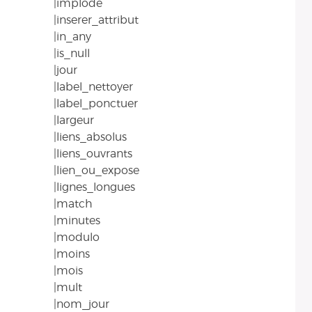
|implode
|inserer_attribut
|in_any
|is_null
|jour
|label_nettoyer
|label_ponctuer
|largeur
|liens_absolus
|liens_ouvrants
|lien_ou_expose
|lignes_longues
|match
|minutes
|modulo
|moins
|mois
|mult
|nom_jour