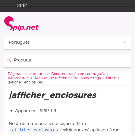
Aller au contenu
Aller à la navigation
SPIP
Página inicial do sítio
Documentation
Contribution
Português
Entraide
Procurar :
Découverte
Vous êtes ici :
Página inicial do sítio
Documentação em português
Webmasters
Manual de referência de loops e tags
Filtros
|afficher_enclosures
|afficher_enclosures
Apparu en : SPIP 1.9
No âmbito de uma sindicação, o filtro
|afficher_enclosures
(exibir anexos) aplicado à tag