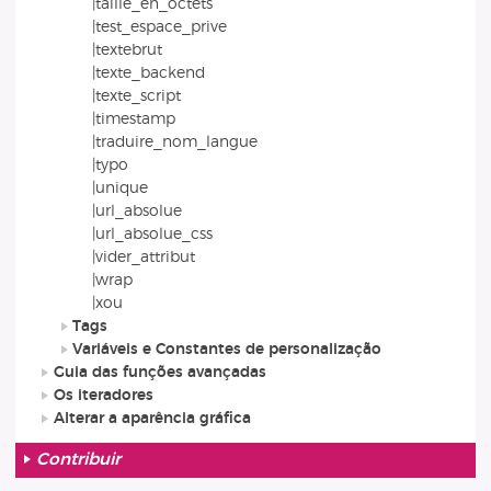
|taille_en_octets
|test_espace_prive
|textebrut
|texte_backend
|texte_script
|timestamp
|traduire_nom_langue
|typo
|unique
|url_absolue
|url_absolue_css
|vider_attribut
|wrap
|xou
Tags
Variáveis e Constantes de personalização
Guia das funções avançadas
Os iteradores
Alterar a aparência gráfica
Contribuir