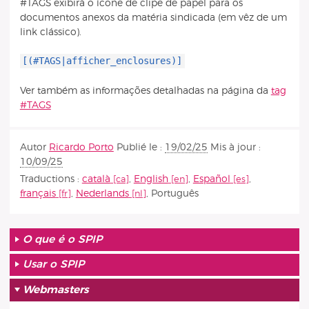
#TAGS exibirá o ícone de clipe de papel para os
documentos anexos da matéria sindicada (em vêz de um
link clássico).
[(#TAGS|afficher_enclosures)]
Ver também as informações detalhadas na página da
tag
#TAGS
Autor
Ricardo Porto
Publié le :
19/02/25
Mis à jour :
10/09/25
Traductions :
català
,
English
,
Español
,
français
,
Nederlands
,
Português
O que é o SPIP
Usar o SPIP
Webmasters