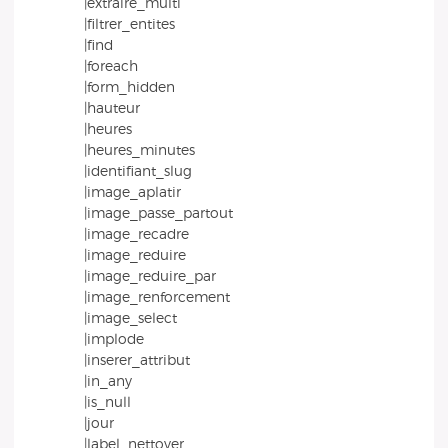
|extraire_multi
|filtrer_entites
|find
|foreach
|form_hidden
|hauteur
|heures
|heures_minutes
|identifiant_slug
|image_aplatir
|image_passe_partout
|image_recadre
|image_reduire
|image_reduire_par
|image_renforcement
|image_select
|implode
|inserer_attribut
|in_any
|is_null
|jour
|label_nettoyer