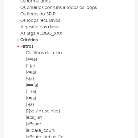
Os formulários
Os critérios comuns a todos os loops
Os filtros do SPIP
Os loops recursivos
A gestão das datas
As tags #LOGO_XXX
Critérios
Filtros
Os filtros de texto
|!=={a}
|!={a}
|<={a}
|<{a}
|==={a}
|=={a}
|>={a}
|>{a}
|?{se sim, se não}
|abs_url
|affdate
|affdate_court
|affdate_debut_fin