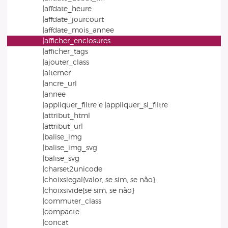
|affdate_heure
|affdate_jourcourt
|affdate_mois_annee
|afficher_enclosures
|afficher_tags
|ajouter_class
|alterner
|ancre_url
|annee
|appliquer_filtre e |appliquer_si_filtre
|attribut_html
|attribut_url
|balise_img
|balise_img_svg
|balise_svg
|charset2unicode
|choixsiegal{valor, se sim, se não}
|choixsivide{se sim, se não}
|commuter_class
|compacte
|concat