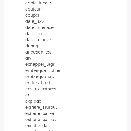
|copie_locale
|couleur_*
|couper
|date_822
|date_interface
|date_iso
|date_relative
|debug
|direction_css
|div
|echapper_tags
|embarque_fichier
|embarque_src
|entites_html
|env_to_params
|et
|explode
|extraire_attribut
|extraire_balise
|extraire_balises
|extraire_date