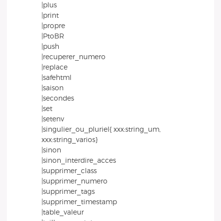
|plus
|print
|propre
|PtoBR
|push
|recuperer_numero
|replace
|safehtml
|saison
|secondes
|set
|setenv
|singulier_ou_pluriel{ xxx:string_um,
xxx:string_varios}
|sinon
|sinon_interdire_acces
|supprimer_class
|supprimer_numero
|supprimer_tags
|supprimer_timestamp
|table_valeur