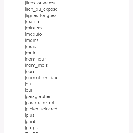
|liens_ouvrants
|lien_ou_expose
|lignes_longues
|match
|minutes
|modulo
|moins
|mois
|mult
|nom_jour
|nom_mois
|non
|normaliser_date
|ou
|oui
|paragrapher
|parametre_url
|picker_selected
|plus
|print
|propre