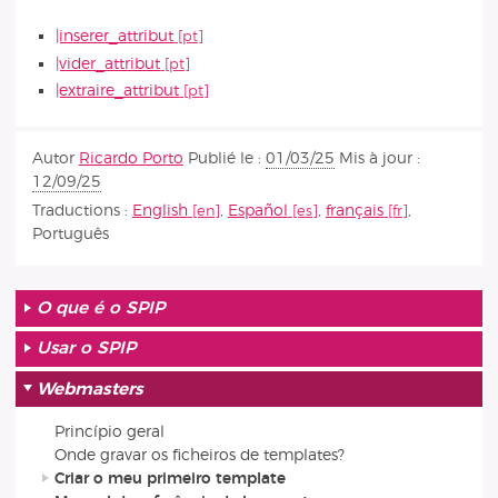
|inserer_attribut
|vider_attribut
|extraire_attribut
Autor
Ricardo Porto
Publié le :
01/03/25
Mis à jour :
12/09/25
Traductions :
English
,
Español
,
français
,
Português
O que é o SPIP
Usar o SPIP
Webmasters
Princípio geral
Onde gravar os ficheiros de templates?
Criar o meu primeiro template