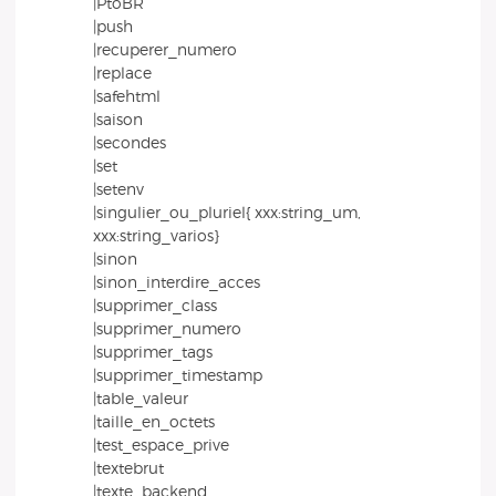
|PtoBR
|push
|recuperer_numero
|replace
|safehtml
|saison
|secondes
|set
|setenv
|singulier_ou_pluriel{ xxx:string_um,
xxx:string_varios}
|sinon
|sinon_interdire_acces
|supprimer_class
|supprimer_numero
|supprimer_tags
|supprimer_timestamp
|table_valeur
|taille_en_octets
|test_espace_prive
|textebrut
|texte_backend