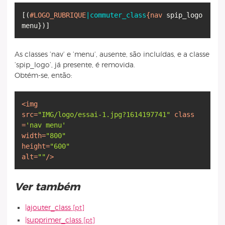
[
(
#LOGO_RUBRIQUE
|commuter_class
{nav
spip_logo
menu
}
)
]
As classes ’nav’ e ’menu’, ausente, são incluídas, e a classe
’spip_logo’, já presente, é removida.
Obtém-se, então:
<
img
src
=
"IMG/logo/essai-1.jpg?1614197741"
class
=
'nav menu'
width
=
"800"
height
=
"600"
alt
=
""
/>
Ver também
|ajouter_class
|supprimer_class