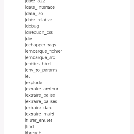
|date_822
|date_interface
|date_iso
|date_relative
|debug
|direction_css
|div
|echapper_tags
|embarque_fichier
|embarque_src
|entites_html
|env_to_params
|et
|explode
|extraire_attribut
|extraire_balise
|extraire_balises
|extraire_date
|extraire_multi
|filtrer_entites
|find
|foreach