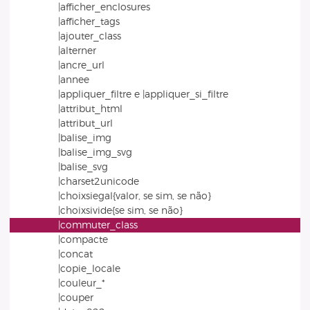
|afficher_enclosures
|afficher_tags
|ajouter_class
|alterner
|ancre_url
|annee
|appliquer_filtre e |appliquer_si_filtre
|attribut_html
|attribut_url
|balise_img
|balise_img_svg
|balise_svg
|charset2unicode
|choixsiegal{valor, se sim, se não}
|choixsivide{se sim, se não}
|commuter_class
|compacte
|concat
|copie_locale
|couleur_*
|couper