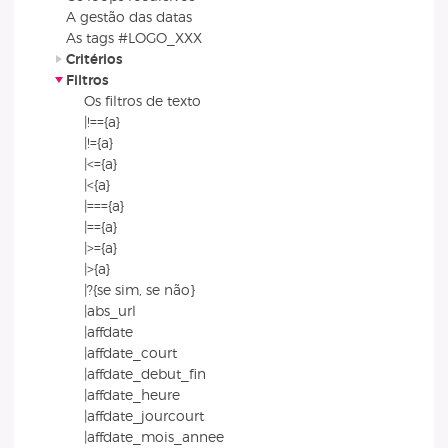
A gestão das datas
As tags #LOGO_XXX
Critérios
Filtros
Os filtros de texto
|!=={a}
|!={a}
|<={a}
|<{a}
|==={a}
|=={a}
|>={a}
|>{a}
|?{se sim, se não}
|abs_url
|affdate
|affdate_court
|affdate_debut_fin
|affdate_heure
|affdate_jourcourt
|affdate_mois_annee