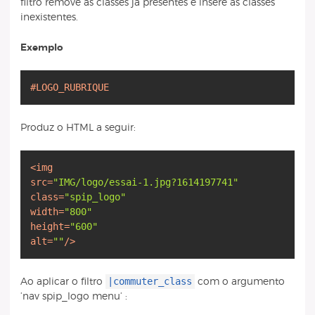
filtro remove as classes já presentes e insere as classes
inexistentes.
Exemplo
#LOGO_RUBRIQUE
Produz o HTML a seguir:
<
img
src
=
"IMG/logo/essai-1.jpg?1614197741"
class
=
"spip_logo"
width
=
"800"
height
=
"600"
alt
=
""
/>
|commuter_class
Ao aplicar o filtro
com o argumento
’nav spip_logo menu’ :