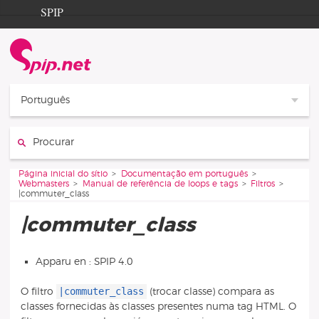
Aller au contenu
Aller à la navigation
SPIP
Página inicial do sítio
Documentation
Contribution
Português
Entraide
Procurar :
Découverte
Vous êtes ici :
Página inicial do sítio
Documentação em português
Webmasters
Manual de referência de loops e tags
Filtros
|commuter_class
|commuter_class
Apparu en : SPIP 4.0
|commuter_class
O filtro
(trocar classe) compara as
classes fornecidas às classes presentes numa tag HTML. O