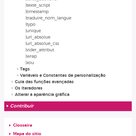
|texte_script
|timestamp
|traduire_nom_langue
|typo
|unique
|url_absolue
|url_absolue_css
|vider_attribut
|wrap
|xou
Tags
Variáveis e Constantes de personalização
Guia das funções avançadas
Os iteradores
Alterar a aparência gráfica
Contribuir
Glossaire
Mapa do sítio