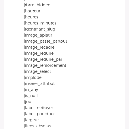
|form_hidden
|hauteur
|heures
|heures_minutes
|identifiant_slug
|image_aplatir
|image_passe_partout
|image_recadre
|image_reduire
|image_reduire_par
|image_renforcement
|image_select
|implode
|inserer_attribut
|in_any
|is_null
|jour
|label_nettoyer
|label_ponctuer
|largeur
|liens_absolus