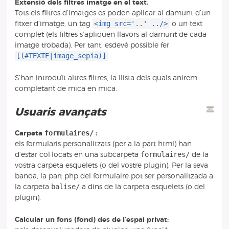
Extensió dels filtres imatge en el text.
Tots els filtres d’imatges es poden aplicar al damunt d’un
<img src='..' ../>
fitxer d’imatge, un tag
o un text
complet (els filtres s’apliquen llavors al damunt de cada
imatge trobada). Per tant, esdevé possible fer
[(#TEXTE|image_sepia)]
S’han introduït altres filtres, la llista dels quals anirem
completant de mica en mica.
Usuaris avançats
formulaires/
Carpeta
:
els formularis personalitzats (per a la part html) han
formulaires/
d’estar col·locats en una subcarpeta
de la
vostra carpeta esquelets (o del vostre plugin). Per la seva
banda, la part php del formulaire pot ser personalitzada a
balise/
la carpeta
a dins de la carpeta esquelets (o del
plugin).
Calcular un fons (fond) des de l’espai privat: