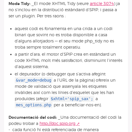
Mode Tidy:
_El mode XHTML Tidy (veure
article 3074
) ja
no s’inclou en la distribució estàndard d’SPIP, i passa a
ser un plugin. Per tres raons :
aquest codi es fonamenta en una crida a un codi
binari que sovint no es troba disponible a casa
d’alguns allotjadors — el seu mode php_tidy no es
troba sempre totalment operatiu.
a partir d’ara, el motor d’SPIP crea en estàndard un
code XHTML molt més satisfactori, disminuint l’interès
d’aquest sistema;
el depurador (o debugger que s’activa afegint
&var_mode=debug
a l’URL de la pàgina) ofereix un
mode de validació que assenyala les etiquetes
invàlides així com les línies d’esquelet que les han
$xhtml='spip_sax';
produïdes (afegir
a
mes_options.php
per a beneficiar-nos-en).
Documentació del codi:
_Una documentació del codi la
podeu trobar a
http://doc.spip.org
- cada funció hi està referenciada de manera