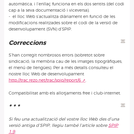
automàtica, i l’enllaç funciona en els dos sentits (del codi
cap a la seva documentació i viceversa);
- el lloc Web s’actualitza diàriament en funció de les
modificacions realitzades sobre el codi de la versió de
desenvolupament (SVN) d’SPIP.
Correccions
S’han corregit nombrosos errors (sobretot sobre
sindicació, la memòria cau de les imatges tipogràfiques,
el menú de llengües). Per a més detalls consulteu el
nostre lloc Web de desenvolupament
http://trac.rezo.net/trac/spip/report/6
.
Compatibilitat amb els allotjaments free i club-internet.
* * *
Si feu una actualització del vostre lloc Web des d’una
versió antiga d’SPIP, llegiu també l’article sobre
SPIP
1.9
.