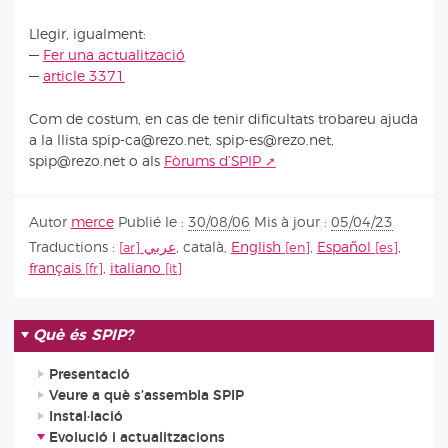
Llegir, igualment:
—
Fer una actualització
—
article 3371
Com de costum, en cas de tenir dificultats trobareu ajuda
a la llista spip-ca@rezo.net, spip-es@rezo.net,
spip@rezo.net o als
Fòrums d’SPIP
Autor
merce
Publié le :
30/08/06
Mis à jour :
05/04/23
Traductions :
عربي
,
català
,
English
,
Español
,
français
,
italiano
Què és SPIP?
Presentació
Veure a què s’assembla SPIP
Instal·lació
Evolució i actualitzacions