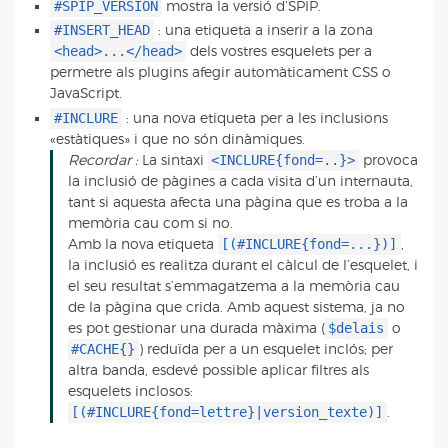
#SPIP_VERSION
mostra la versió d’SPIP.
#INSERT_HEAD
: una etiqueta a inserir a la zona
<head>...</head>
dels vostres esquelets per a
permetre als plugins afegir automàticament CSS o
JavaScript.
#INCLURE
: una nova etiqueta per a les inclusions
«estàtiques» i que no són dinàmiques.
<INCLURE{fond=..}>
Recordar :
La sintaxi
provoca
la inclusió de pàgines a cada visita d’un internauta,
tant si aquesta afecta una pàgina que es troba a la
memòria cau com si no.
[(#INCLURE{fond=...})]
Amb la nova etiqueta
,
la inclusió es realitza durant el càlcul de l’esquelet, i
el seu resultat s’emmagatzema a la memòria cau
de la pàgina que crida. Amb aquest sistema, ja no
$delais
es pot gestionar una durada màxima (
o
#CACHE{}
) reduïda per a un esquelet inclós; per
altra banda, esdevé possible aplicar filtres als
esquelets inclosos:
[(#INCLURE{fond=lettre}|version_texte)]
.