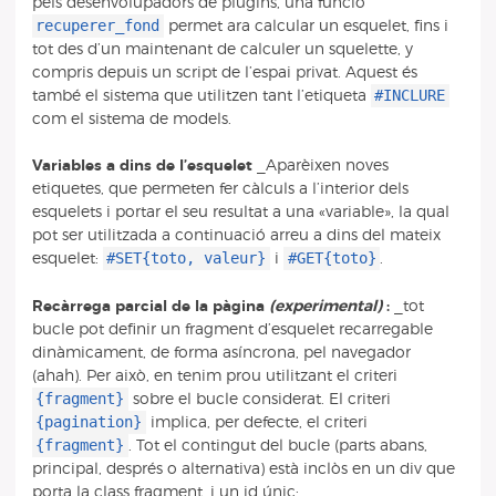
pels desenvolupadors de plugins, una funció
recuperer_fond
permet ara calcular un esquelet, fins i
tot des d’un maintenant de calculer un squelette, y
compris depuis un script de l’espai privat. Aquest és
#INCLURE
també el sistema que utilitzen tant l’etiqueta
com el sistema de models.
Variables a dins de l’esquelet
_Aparèixen noves
etiquetes, que permeten fer càlculs a l’interior dels
esquelets i portar el seu resultat a una «variable», la qual
pot ser utilitzada a continuació arreu a dins del mateix
#SET{toto, valeur}
#GET{toto}
esquelet:
i
.
Recàrrega parcial de la pàgina
(experimental)
:
_tot
bucle pot definir un fragment d’esquelet recarregable
dinàmicament, de forma asíncrona, pel navegador
(ahah). Per això, en tenim prou utilitzant el criteri
{fragment}
sobre el bucle considerat. El criteri
{pagination}
implica, per defecte, el criteri
{fragment}
. Tot el contingut del bucle (parts abans,
principal, després o alternativa) està inclòs en un div que
porta la class fragment, i un id únic: