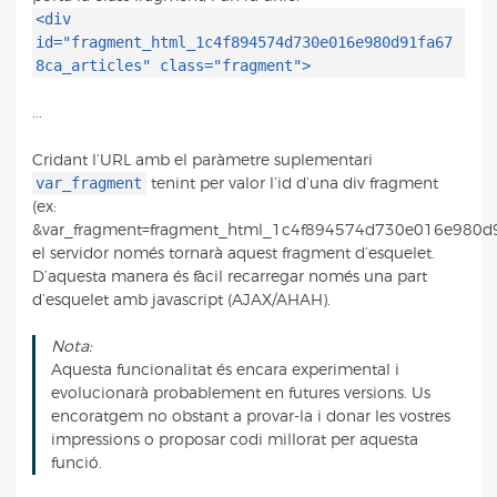
<div
id="fragment_html_1c4f894574d730e016e980d91fa67
8ca_articles" class="fragment">
...
Cridant l’URL amb el paràmetre suplementari
var_fragment
tenint per valor l’id d’una div fragment
(ex:
&var_fragment=fragment_html_1c4f894574d730e016e980d91f
el servidor només tornarà aquest fragment d’esquelet.
D’aquesta manera és fàcil recarregar només una part
d’esquelet amb javascript (AJAX/AHAH).
Nota:
Aquesta funcionalitat és encara experimental i
evolucionarà probablement en futures versions. Us
encoratgem no obstant a provar-la i donar les vostres
impressions o proposar codi millorat per aquesta
funció.