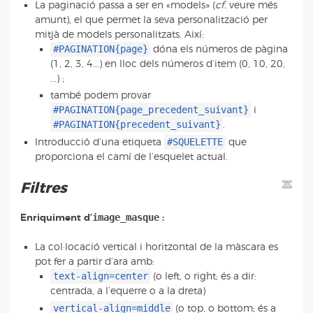
La paginació passa a ser en «models» (
cf.
veure més
amunt), el que permet la seva personalització per
mitjà de models personalitzats. Així:
#PAGINATION{page}
dóna els números de pàgina
(1, 2, 3, 4...) en lloc dels números d’item (0, 10, 20,
...) ;
també podem provar
#PAGINATION{page_precedent_suivant}
i
#PAGINATION{precedent_suivant}
.
#SQUELETTE
Introducció d’una etiqueta
que
proporciona el camí de l’esquelet actual.
Filtres
image_masque
Enriquiment d’
:
La col·locació vertical i horitzontal de la màscara es
pot fer a partir d’ara amb:
text-align=center
(o left, o right; és a dir:
centrada, a l’equerre o a la dreta)
vertical-align=middle
(o top, o bottom; és a