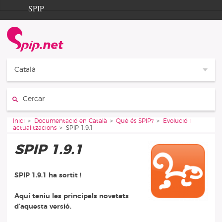
Aller au contenu
Aller à la navigation
SPIP
Inici
Documentation
Contribution
Català
Entraide
Cercar:
Découverte
Vous êtes ici :
Inici
Documentació en Català
Què és SPIP?
Evolució i
actualitzacions
SPIP 1.9.1
SPIP 1.9.1
SPIP 1.9.1 ha sortit !
Aquí teniu les principals novetats
d’aquesta versió.