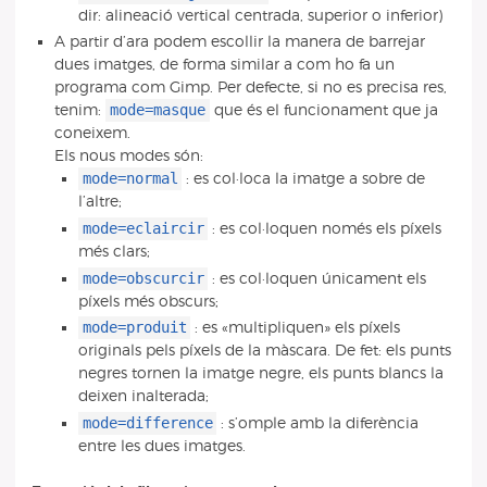
dir: alineació vertical centrada, superior o inferior)
A partir d’ara podem escollir la manera de barrejar
dues imatges, de forma similar a com ho fa un
programa com Gimp. Per defecte, si no es precisa res,
mode=masque
tenim:
que és el funcionament que ja
coneixem.
Els nous modes són:
mode=normal
: es col·loca la imatge a sobre de
l’altre;
mode=eclaircir
: es col·loquen només els píxels
més clars;
mode=obscurcir
: es col·loquen únicament els
píxels més obscurs;
mode=produit
: es «multipliquen» els píxels
originals pels píxels de la màscara. De fet: els punts
negres tornen la imatge negre, els punts blancs la
deixen inalterada;
mode=difference
: s’omple amb la diferència
entre les dues imatges.