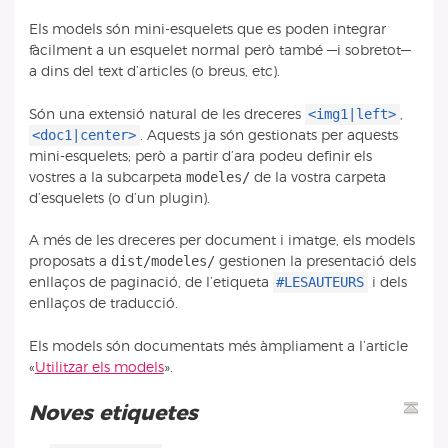
Els models són mini-esquelets que es poden integrar
fàcilment a un esquelet normal però també —i sobretot—
a dins del text d’articles (o breus, etc).
<img1|left>
Són una extensió natural de les dreceres
,
<doc1|center>
. Aquests ja són gestionats per aquests
mini-esquelets; però a partir d’ara podeu definir els
modeles/
vostres a la subcarpeta
de la vostra carpeta
d’esquelets (o d’un plugin).
A més de les dreceres per document i imatge, els models
dist/modeles/
proposats a
gestionen la presentació dels
#LESAUTEURS
enllaços de paginació, de l’etiqueta
i dels
enllaços de traducció.
Els models són documentats més àmpliament a l’article
«
Utilitzar els models
».
Noves etiquetes