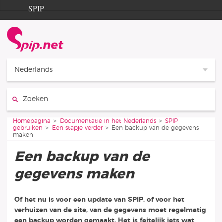
Ga naar de inhoud
Ga naar de navigatie
SPIP
Homepagina
Documentation
Contribution
Nederlands
Entraide
Zoeken:
Découverte
Je bent hier:
Homepagina
Documentatie in het Nederlands
SPIP
gebruiken
Een stapje verder
Een backup van de gegevens
maken
Een backup van de
gegevens maken
Of het nu is voor een update van SPIP, of voor het
verhuizen van de site, van de gegevens moet regelmatig
een backup worden gemaakt. Het is feitelijk iets wat