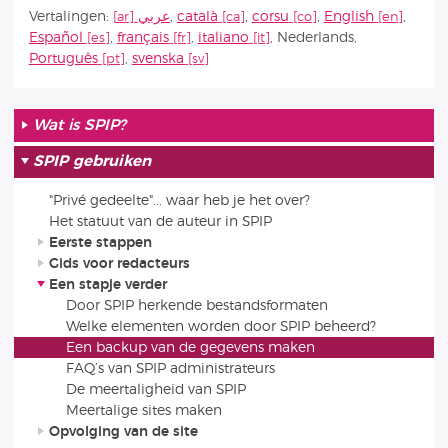
Vertalingen:
عربي
,
català
,
corsu
,
English
,
Español
,
français
,
italiano
,
Nederlands
,
Português
,
svenska
Wat is SPIP?
SPIP gebruiken
"Privé gedeelte"... waar heb je het over?
Het statuut van de auteur in SPIP
Eerste stappen
Gids voor redacteurs
Een stapje verder
Door SPIP herkende bestandsformaten
Welke elementen worden door SPIP beheerd?
Een backup van de gegevens maken
FAQ’s van SPIP administrateurs
De meertaligheid van SPIP
Meertalige sites maken
Opvolging van de site