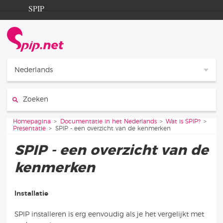
Ga naar de inhoud
Ga naar de navigatie
SPIP
Homepagina
Documentation
Contribution
Nederlands
Entraide
Zoeken:
Découverte
Je bent hier:
Homepagina
Documentatie in het Nederlands
Wat is SPIP?
Presentatie
SPIP - een overzicht van de kenmerken
SPIP - een overzicht van de
kenmerken
Installatie
SPIP installeren is erg eenvoudig als je het vergelijkt met