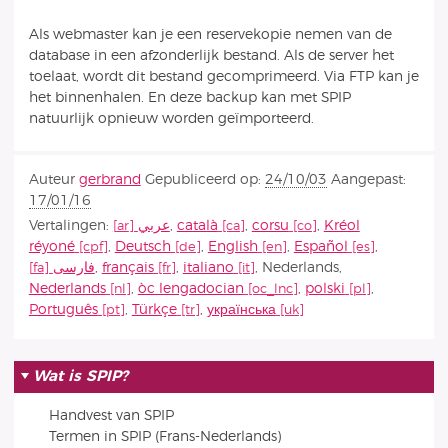
Als webmaster kan je een reservekopie nemen van de
database in een afzonderlijk bestand. Als de server het
toelaat, wordt dit bestand gecomprimeerd. Via FTP kan je
het binnenhalen. En deze backup kan met SPIP
natuurlijk opnieuw worden geïmporteerd.
Auteur
gerbrand
Gepubliceerd op:
24/10/03
Aangepast:
17/01/16
Vertalingen:
عربي
,
català
,
corsu
,
Kréol
réyoné
,
Deutsch
,
English
,
Español
,
فارسى
,
français
,
italiano
,
Nederlands
,
Nederlands
,
òc lengadocian
,
polski
,
Português
,
Türkçe
,
українська
Wat is SPIP?
Handvest van SPIP
Termen in SPIP (Frans-Nederlands)