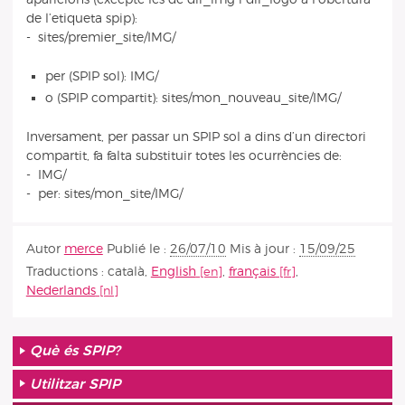
de l’etiqueta spip):
- sites/premier_site/IMG/
per (SPIP sol): IMG/
o (SPIP compartit): sites/mon_nouveau_site/IMG/
Inversament, per passar un SPIP sol a dins d’un directori
compartit, fa falta substituir totes les ocurrències de:
- IMG/
- per: sites/mon_site/IMG/
Autor
merce
Publié le :
26/07/10
Mis à jour :
15/09/25
Traductions :
català
,
English
,
français
,
Nederlands
Què és SPIP?
Utilitzar SPIP