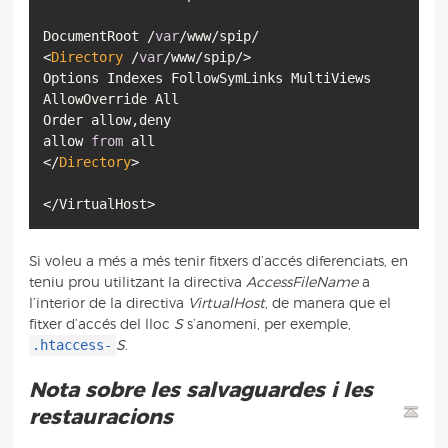
DocumentRoot /
var
/www/spip/
<
Directory
/
var
/www/spip/>
Options Indexes FollowSymLinks MultiViews
AllowOverride All
Order allow,deny
allow
from
all
</
Directory
>
Si voleu a més a més tenir fitxers d’accés diferenciats, en
teniu prou utilitzant la directiva
AccessFileName
a
l’interior de la directiva
VirtualHost
, de manera que el
fitxer d’accés del lloc
S
s’anomeni, per exemple,
.htaccess-
S
.
Nota sobre les salvaguardes i les
restauracions