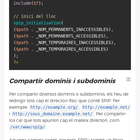
include
(
$f
);
// inici del lloc
spip_initialisation
(
(
$path
. _NOM_PERMANENTS_INACCESSIBLES),
(
$path
. _NOM_PERMANENTS_ACCESSIBLES),
(
$path
. _NOM_TEMPORAIRES_INACCESSIBLES),
(
$path
. _NOM_TEMPORAIRES_ACCESSIBLES)
?>
Compartir dominis i subdominis
Per compartir diversos dominis o subdominis, els heu de
redirigir tots cap el directori físic que conté SPIP. Per
http://example.org/
http://example.net/
exemple,
,
http://sous_domaine.example.net/
i
. Per compartir-
los cal que tots apuntin cap el mateix directori, com
/var/www/spip/
.