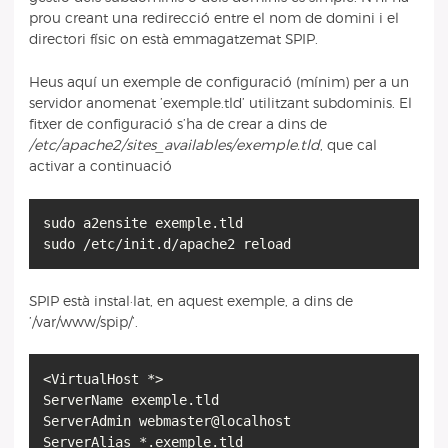
prou creant una redirecció entre el nom de domini i el
directori físic on està emmagatzemat SPIP.
Heus aquí un exemple de configuració (mínim) per a un
servidor anomenat ’exemple.tld’ utilitzant subdominis. El
fitxer de configuració s’ha de crear a dins de
/etc/apache2/sites_availables/exemple.tld
, que cal
activar a continuació
sudo a2ensite exemple.tld
SPIP està instal·lat, en aquest exemple, a dins de
’/var/www/spip/’.
<VirtualHost *>
ServerName exemple.tld
ServerAdmin webmaster@localhost
ServerAlias *.exemple.tld