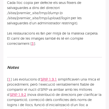
Cada lloc copia per defecte els seus fitxers de
salvaguardes a dins del directori
/sites/premier_site/tmp/dump
(o
/sites/premier_site/tmp/upload/login
per les
salvaguardes d’un administrador restringit).
Les restauracions es fan per mitjà de la mateixa carpeta.
El camí de les imatges també és té en compte
correctament
[
3
]
.
Notes
[
1
]
Les evolucions d’
SPIP 1.9.1
simplificaven una mica el
procediment, però l’execució veritablement fiable de
compartir el nucli d’SPIP va arribar amb les millores
d’
SPIP 1.9.2
(nova distribució de directoris per clarificar la
compartició, correcció dels conflictes dels noms de
logins i de llocs, funció d’inicialització d’un lloc a