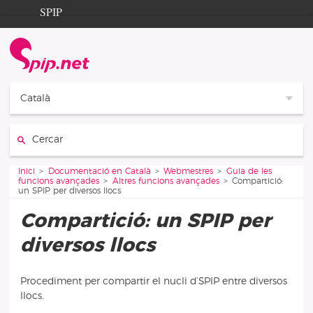
Aller au contenu
Aller à la navigation
SPIP
Inici
Documentation
Contribution
Català
Entraide
Cercar:
Découverte
Vous êtes ici :
Inici
Documentació en Català
Webmestres
Guia de les
funcions avançades
Altres funcions avançades
Compartició:
un SPIP per diversos llocs
Compartició: un SPIP per
diversos llocs
Procediment per compartir el nucli d’SPIP entre diversos
llocs.