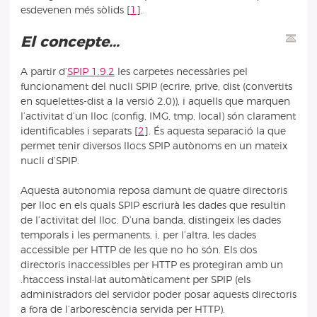
esdevenen més sòlids
[
1
]
.
El concepte...
A partir d’
SPIP 1.9.2
les carpetes necessàries pel
funcionament del nucli SPIP (ecrire, prive, dist (convertits
en squelettes-dist a la versió 2.0)), i aquells que marquen
l’activitat d’un lloc (config, IMG, tmp, local) són clarament
identificables i separats
[
2
]
. És aquesta separació la que
permet tenir diversos llocs SPIP autònoms en un mateix
nucli d’SPIP.
Aquesta autonomia reposa damunt de quatre directoris
per lloc en els quals SPIP escriurà les dades que resultin
de l’activitat del lloc. D’una banda, distingeix les dades
temporals i les permanents, i, per l’altra, les dades
accessible per HTTP de les que no ho són. Els dos
directoris inaccessibles per HTTP es protegiran amb un
.htaccess instal·lat automàticament per SPIP (els
administradors del servidor poder posar aquests directoris
a fora de l’arborescència servida per HTTP).