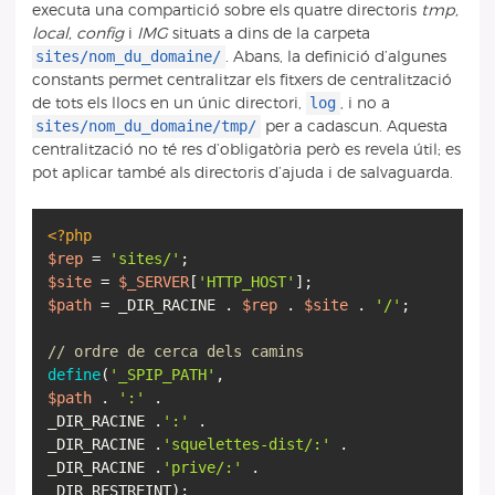
executa una compartició sobre els quatre directoris
tmp,
local, config
i
IMG
situats a dins de la carpeta
sites/nom_du_domaine/
. Abans, la definició d’algunes
constants permet centralitzar els fitxers de centralització
log
de tots els llocs en un únic directori,
, i no a
sites/nom_du_domaine/tmp/
per a cadascun. Aquesta
centralització no té res d’obligatòria però es revela útil; es
pot aplicar també als directoris d’ajuda i de salvaguarda.
<?php
$rep
=
'sites/'
$site
=
$_SERVER
[
'HTTP_HOST'
$path
= _DIR_RACINE .
$rep
.
$site
.
'/'
;
// ordre de cerca dels camins
define
(
'_SPIP_PATH'
$path
.
':'
.
_DIR_RACINE .
':'
.
_DIR_RACINE .
'squelettes-dist/:'
.
_DIR_RACINE .
'prive/:'
.
_DIR_RESTREINT);