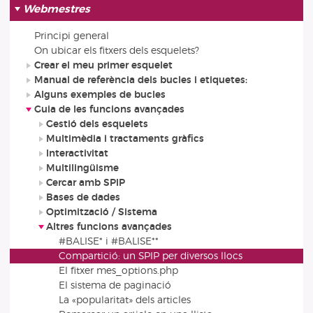
Webmestres
Principi general
On ubicar els fitxers dels esquelets?
Crear el meu primer esquelet
Manual de referència dels bucles i etiquetes:
Alguns exemples de bucles
Guia de les funcions avançades
Gestió dels esquelets
Multimèdia i tractaments gràfics
Interactivitat
Multilingüisme
Cercar amb SPIP
Bases de dades
Optimització / Sistema
Altres funcions avançades
#BALISE* i #BALISE**
Compartició: un SPIP per diversos llocs
El fitxer mes_options.php
El sistema de paginació
La «popularitat» dels articles