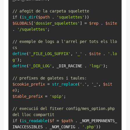
// afegit de la carpeta squelette
if
(
is_dir
(
$path
.
'squelettes'
$GLOBALS
[
'dossier_squelettes'
] =
$rep
.
$site
.
'/squelettes'
;
// exemple de logs a l'arrel per tots els llo
cs
define
(
'_FILE_LOG_SUFFIX'
,
'_'
.
$site
.
'.lo
g'
define
(
'_DIR_LOG'
, _DIR_RACINE .
'log/'
);
// prefixes de galetes i taules:
$cookie_prefix
=
str_replace
(
'.'
,
'_'
,
$sit
e
$table_prefix
=
'spip'
;
// execució del fitxer config/mes_option.php
del lloc compartit
if
(
is_readable
(
$f
=
$path
. _NOM_PERMANENTS_
INACCESSIBLES . _NOM_CONFIG .
'.php'