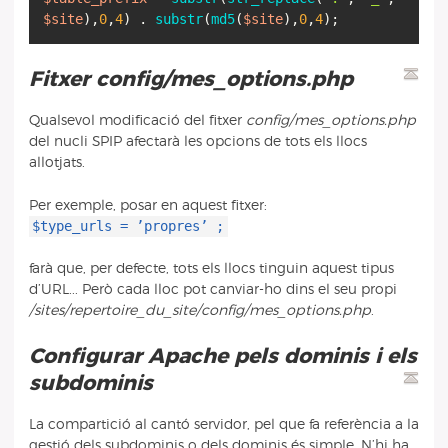
$site
),
0
,
4
) .
substr
(
md5
(
$site
),
0
,
4
Fitxer config/mes_options.php
Qualsevol modificació del fitxer
config/mes_options.php
del nucli SPIP afectarà les opcions de tots els llocs
allotjats.
Per exemple, posar en aquest fitxer:
$type_urls = ’propres’ ;
farà que, per defecte, tots els llocs tinguin aquest tipus
d’URL... Però cada lloc pot canviar-ho dins el seu propi
/sites/repertoire_du_site/config/mes_options.php
.
Configurar Apache pels dominis i els
subdominis
La compartició al cantó servidor, pel que fa referència a la
gestió dels subdominis o dels dominis és simple. N’hi ha