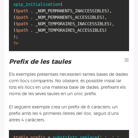
spip_initialisation
(
(
$path
. _NOM_PERMANENTS_INACCESSIBLES),
(
$path
. _NOM_PERMANENTS_ACCESSIBLES),
(
$path
. _NOM_TEMPORAIRES_INACCESSIBLES),
(
$path
. _NOM_TEMPORAIRES_ACCESSIBLES)
?>
Prefix de les taules
Els exemples presentats necessiten tantes bases de dades
com llocs compartits. No obstant, és possible instal·lar
tots els llocs en una mateixa base de dades, prefixant els
noms de les seves taules en un únic prefix.
El següent exemple crea un prefix de 8 caràcters: un
prefix amb les 4 primeres lletres del lloc, seguit d’uns
altres 4 caràcters.
$table_prefix
=
substr
(
str_replace
(
'.'
,
'_'
,