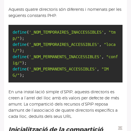
Aquests quatre directoris són diferents i nomenats per les
següents constants PHP:
define
(
'_NOM_TEMPORAIRES_INACCESSIBLES'
,
"tm
p/"
define
(
'_NOM_TEMPORAIRES_ACCESSIBLES'
,
"loca
l/"
define
(
'_NOM_PERMANENTS_INACCESSIBLES'
,
"conf
ig/"
define
(
'_NOM_PERMANENTS_ACCESSIBLES'
,
"IM
G/"
);
En una instal·lació simple d’SPIP, aquests directoris es
creen a l’arrel del lloc amb els valors per defecte de més
amunt. La compartició dels recursos d’SPIP reposa
damunt de l’associació de quatre directoris específics a
cada lloc, deduïts dels seus URL.
Inicialització de la compartició