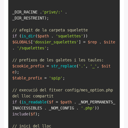
_DIR_RACINE .
'prive/:'
.
_DIR_RESTREINT);
// afegit de la carpeta squelette
if
(
is_dir
(
$path
.
'squelettes'
$GLOBALS
[
'dossier_squelettes'
] =
$rep
.
$site
.
'/squelettes'
;
// prefixos de les galetes i les taules:
$cookie_prefix
=
str_replace
(
'.'
,
'_'
,
$sit
e
$table_prefix
=
'spip'
;
// execució del fitxer config/mes_option.php
del lloc compartit
if
(
is_readable
(
$f
=
$path
. _NOM_PERMANENTS_
INACCESSIBLES . _NOM_CONFIG .
'.php'
include
(
$f
);
// inici del lloc