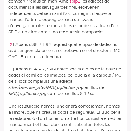
compartir "claus en mà"). Amb
spip2
les adreces de
documents a les salvaguardes XML esdevenen
independents del seu camí físic, corregint d’aquesta
manera l’últim bloqueig per una utilització
d’envergadura (les restauracions es poden realitzar d’un
SPIP a un altre com si no estiguessin compartits).
[
2
]
Abans d’SPIP 1.9.2, aquest quatre tipus de dades no
es distingien clarament i es trobaven en el directoris IMG,
CACHE, ecrire i ecrire/data
[
3
]
Abans d’SPIP 2, SPIP enregistrava a dins de la base de
dades el camí de les imatges, pel que fa a la carpeta /IMG
dels llocs compartits una adreça
sites/premier_site/IMG/jpg/fichier.jpg
en lloc de
IMG/jpg/fichier.jpg
com per un lloc SPIP sol.
Una restauració només funcionarà correctament només
a l’indret que ha creat la còpia de seguretat. El truc per a
la restauració d’un lloc en un altre lloc consistia en editar
manualment el fitxer dump.xml i substituir totes les
aparicions (excepte les de dir_img i dir_logo a l’obertura