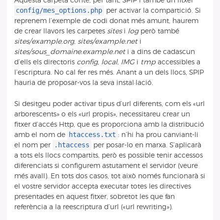
Aquesta carpeta conté, per tant, SPIP i també un fitxer
config/mes_options.php
per activar la compartició. Si
reprenem l’exemple de codi donat més amunt, haurem
de crear llavors les carpetes
sites
i
log
però també
sites/example.org
,
sites/example.net
i
sites/sous_domaine.example.net
i a dins de cadascun
d’ells els directoris
config, local, IMG
i
tmp
accessibles a
l’escriptura. No cal fer res més. Anant a un dels llocs, SPIP
hauria de proposar-vos la seva instal·lació.
Si desitgeu poder activar tipus d’url diferents, com els «url
arborescents» o els «url propis», necessitareu crear un
fitxer d’accés Http, que es proporciona amb la distribució
htaccess.txt
amb el nom de
: n’hi ha prou canviant-li
.htaccess
el nom per
per posar-lo en marxa. S’aplicarà
a tots els llocs compartits, però es possible tenir accessos
diferenciats si configurem astutament el servidor (veure
més avall). En tots dos casos, tot això només funcionarà si
el vostre servidor accepta executar totes les directives
presentades en aquest fitxer, sobretot les que fan
referència a la reescriptura d’url («url rewriting»).