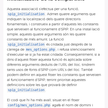
Aquesta associació s’efectua per una funció,
spip_initialisation
. Admet quatre arguments que
indiquen la localització dels quatre directoris
fonamentals, i construeix a partir d’aquests les constants
que serveixen al funcionament d’SPIP. En una instal·lació
simple, aquests quatre arguments són les quatre
constants de més amunt. La funció
spip_initialisation
és cridada just després de la
mes_options.php
càrrega de
, i refusa silenciosament
d’executar-se si ja ha estat cridada. Conseqüentment, si a
dins d’aquest fitxer aquesta funció és aplicada sobre
diferents arguments deduïts de l’URL del lloc, tindrem
tants usos de fonts d’SPIP com URL’s del lloc. També
podem definir en aquest fitxer les constants que serveixen
al funcionament d’SPIP, tenint prioritat aquestes
definicions sobre les que provarà de definir
spip_initialisation
.
El codi que hi ha més avall, situat en el fitxer
config/mes_options.php
agafa el nom de domini i