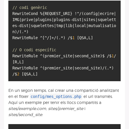
// codi genèric
RewriteCond %{REQUEST_URI} !^/(config|ecrire|
IMG|prive|plugins|plugins-dist|sites|squelett
es-dist|squelettes|tmp|lib|local|mutualisatio
n)/(.*)
RewriteRule ^[^/]+/(.*) /$
1
[QSA,L]
// O codi específic
RewriteRule ^(premier_site|second_site)$ /$
1
/
[R,L]
RewriteRule ^(premier_site|second_site)/(.*)
/$
2
En un segon temps, cal crear una compartició analitzant
config/mes_options.php
en el fitxer
el url transmès.
Aquí un exemple per tenir els llocs compartits a
sites/exemple.com
,
sites/premier_site
i
sites/second_site
: