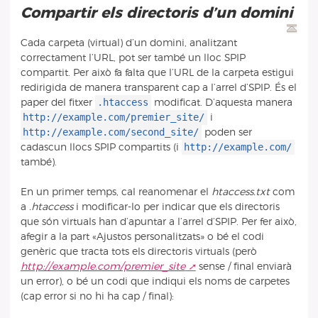
Compartir els directoris d’un domini
Cada carpeta (virtual) d’un domini, analitzant
correctament l’URL, pot ser també un lloc SPIP
compartit. Per això fa falta que l’URL de la carpeta estigui
redirigida de manera transparent cap a l’arrel d’SPIP. És el
.htaccess
paper del fitxer
modificat. D’aquesta manera
http://example.com/premier_site/
i
http://example.com/second_site/
poden ser
http://example.com/
cadascun llocs SPIP compartits (i
també).
En un primer temps, cal reanomenar el
htaccess.txt
com
a
.htaccess
i modificar-lo per indicar que els directoris
que són virtuals han d’apuntar a l’arrel d’SPIP. Per fer això,
afegir a la part «Ajustos personalitzats» o bé el codi
genèric que tracta tots els directoris virtuals (però
http://example.com/premier_site
sense / final enviarà
un error), o bé un codi que indiqui els noms de carpetes
(cap error si no hi ha cap / final):