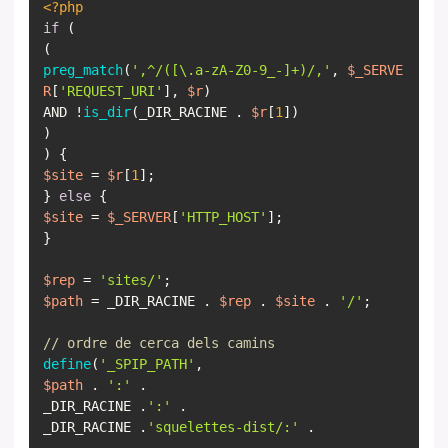
<?php
if
(
preg_match
(
',^/([\.a-zA-Z0-9_-]+)/,'
,
$_SERVE
R
[
'REQUEST_URI'
],
$r
)
AND !
is_dir
(_DIR_RACINE .
$r
[
1
])
)
$site
=
$r
[
1
];
}
else
$site
=
$_SERVER
[
'HTTP_HOST'
];
}
$rep
=
'sites/'
$path
= _DIR_RACINE .
$rep
.
$site
.
'/'
;
// ordre de cerca dels camins
define
(
'_SPIP_PATH'
$path
.
':'
.
_DIR_RACINE .
':'
.
_DIR_RACINE .
'squelettes-dist/:'
.