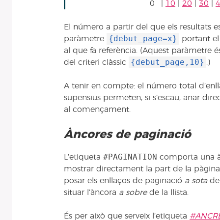
0
|
10
|
20
|
30
|
El número a partir del que els resultats e
{debut_page=x}
paràmetre
portant el
al que fa referència. (Aquest paràmetre és
{debut_page,10}
del criteri clàssic
.)
A tenir en compte: el número total d’enll
supensius permeten, si s’escau, anar direct
al començament.
Àncores de paginació
#PAGINATION
L’etiqueta
comporta una à
mostrar directament la part de la pàgina
posar els enllaços de paginació
a sota
de 
situar l’àncora
a sobre
de la llista.
És per això que serveix l’etiqueta
#ANCR