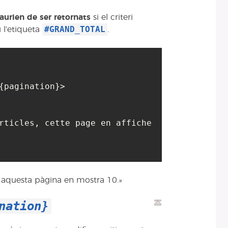
aurien de ser retornats
si el criteri
#GRAND_TOTAL
u l’etiqueta
.
{pagination}>

rticles, cette page en affiche 
s, aquesta pàgina en mostra 10.»
nation}