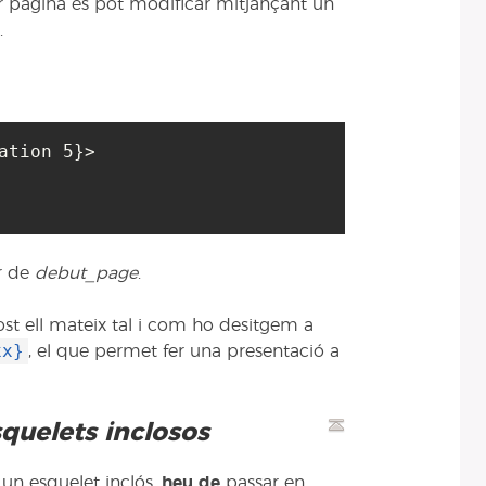
 pàgina es pot modificar mitjançant un
.
ation 5}>

ir de
debut_page
.
st ell mateix tal i com ho desitgem a
xx}
, el que permet fer una presentació a
squelets inclosos
 un esquelet inclós,
heu de
passar en