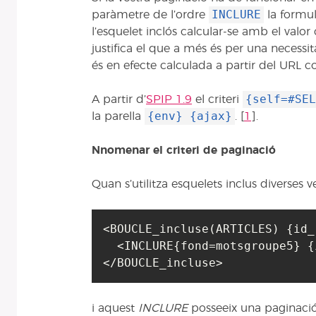
INCLURE
paràmetre de l’ordre
la formu
l’esquelet inclós calcular-se amb el valo
justifica el que a més és per una necessit
és en efecte calculada a partir del URL c
{self=#SEL
A partir d’
SPIP 1.9
el criteri
{env} {ajax}
la parella
.
[
1
]
.
Nnomenar el criteri de paginació
Quan s’utilitza esquelets inclus diverses
<BOUCLE_incluse(ARTICLES) {id_
  <INCLURE{fond=motsgroupe5} {id_article} {ajax} {env}>

</BOUCLE_incluse>
i aquest
INCLURE
posseeix una paginació (