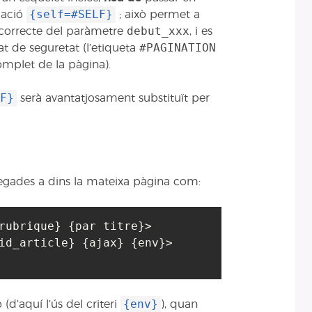
{self=#SELF}
lació
; això permet a
debut_xxx
r correcte del paràmetre
, i es
#PAGINATION
at de seguretat (l’etiqueta
omplet de la pàgina).
F}
serà avantatjosament substituït per
 vegades a dins la mateixa pàgina com:
rubrique} {par titre}>

{env}
d’aquí l’ús del criteri
), quan