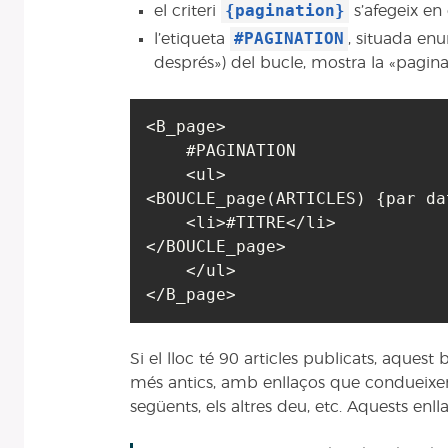
{pagination}
el criteri
s’afegeix en 
#PAGINATION
l’etiqueta
, situada enu
després») del bucle, mostra la «paginac
<B_page>

    #PAGINATION

    <ul>

<BOUCLE_page(ARTICLES) {par da
    <li>#TITRE</li>

</BOUCLE_page>

    </ul>

Si el lloc té 90 articles publicats, aquest 
més antics, amb enllaços que condueixe
següents, els altres deu, etc. Aquests enl