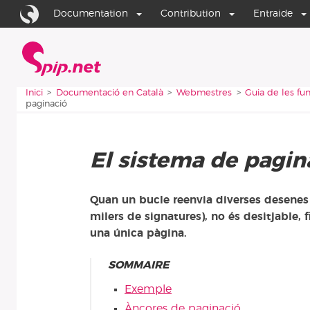
Aller au contenu
Aller à la navigation
Documentation
Contribution
Entraide
Inici
Vous êtes ici :
Inici
Documentació en Català
Webmestres
Guia de les fu
paginació
El sistema de pagin
Quan un bucle reenvia diverses desenes d
milers de signatures), no és desitjable, 
una única pàgina.
SOMMAIRE
Exemple
Àncores de paginació