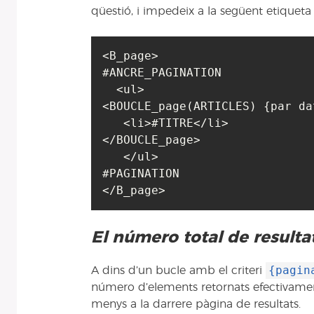
qüestió, i impedeix a la següent etiquet
<B_page>

#ANCRE_PAGINATION

  <ul>

<BOUCLE_page(ARTICLES) {par da
   <li>#TITRE</li>

</BOUCLE_page>

   </ul>

#PAGINATION

El número total de resulta
{pagin
A dins d’un bucle amb el criteri
número d’elements retornats efectivament,
menys a la darrere pàgina de resultats.