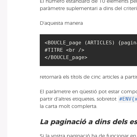
El número estàndard de 10 elements per
paràmetre suplementari a dins del criteri
D’aquesta manera
<BOUCLE_page (ARTICLES) {pagin
#TITRE <br />

</BOUCLE_page>
retornarà els títols de cinc articles a part
El paràmetre en qüestió pot estar compo
#ENV{
partir d’altres etiquetes, sobretot
la carta molt complerta.
La paginació a dins dels e
Si la vostra paginació ha de funcionar en