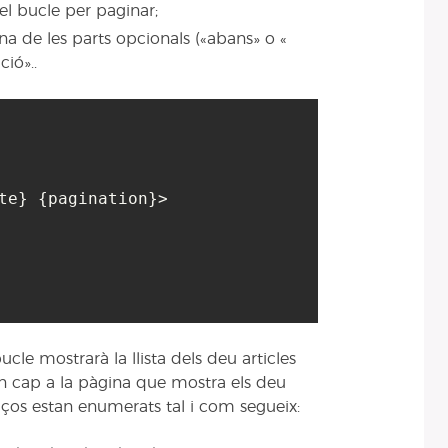
el bucle per paginar;
na de les parts opcionals («abans» o «
ió»..
te} {pagination}>

bucle mostrarà la llista dels deu articles
n cap a la pàgina que mostra els deu
laços estan enumerats tal i com segueix: