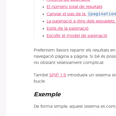
El número total de resultats
{paginatio
Canviar el pas de la
La paginació a dins dels esquelets 
Estils de la paginació
Escollir el model de paginació
Preferirem llavors repartir els resultats 
navegació pàgina a pàgina. Si bé és poss
no obstant relativament complicat.
També
SPIP 1.9
introdueix un sistema sim
bucle.
Exemple
De forma simple, aquest sistema es compo