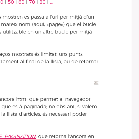
40
|
50
|
60
|
70
|
80
|
...
s mostren es passa a l’url per mitjà d’un
 mateix nom (aquí, «page») que el bucle
 utilitzable en un altre bucle per mitjà
aços mostrats és limitat; uns punts
ament al final de la llista, ou de retornar
ncora html que permet al navegador
 que està paginada; no obstant, si volem
la llista d’articles, és necessari poder
E_PAGINATION
, que retorna l’àncora en