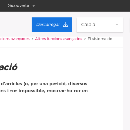
Découverte
Català
Descarregar
ncions avançades
Altres funcions avançades
El sistema de
ació
’articles (o, per una petició, diversos
fins i tot impossible, mostrar-ho tot en