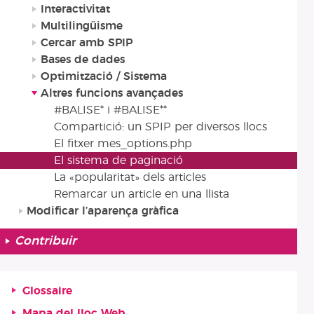
Interactivitat
Multilingüisme
Cercar amb SPIP
Bases de dades
Optimització / Sistema
Altres funcions avançades
#BALISE* i #BALISE**
Compartició: un SPIP per diversos llocs
El fitxer mes_options.php
El sistema de paginació
La «popularitat» dels articles
Remarcar un article en una llista
Modificar l’aparença gràfica
Contribuir
Glossaire
Mapa del lloc Web