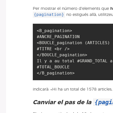
Per mostrar el número d’elements que
h
{pagination}
no estigués allà, utilitze
<B_pagination>

#ANCRE_PAGINATION

<BOUCLE_pagination (ARTICLES) 
#TITRE <br />

</BOUCLE_pagination>

Il y a au total #GRAND_TOTAL a
#TOTAL_BOUCLE

indicarà: «Hi ha un total de 1578 article
{pagi
Canviar el pas de la