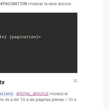
#PAGINATION
a
mostrar la seva àncora.
te} {pagination}>

ts
ation}
,
#TOTAL_BOUCLE
mostra el
 és a dir 10 a les pàgines plenes, i 10 o