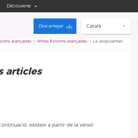
Découverte
Català
Descarregar
ncions avançades
Altres funcions avançades
La «popularitat»
 articles
ntinuació, existeix a partir de la versió