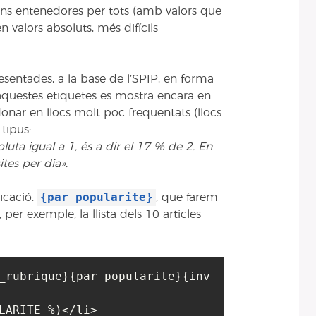
ions entenedores per tots (amb valors que
n valors absoluts, més difícils
resentades, a la base de l’SPIP, en forma
aquestes etiquetes es mostra encara en
nar en llocs molt poc freqüentats (llocs
 tipus:
luta igual a 1, és a dir el 17 % de 2. En
ites per dia».
{par popularite}
ficació:
, que farem
per exemple, la llista dels 10 articles
_rubrique}{par popularite}{inv
LARITE %)</li>
