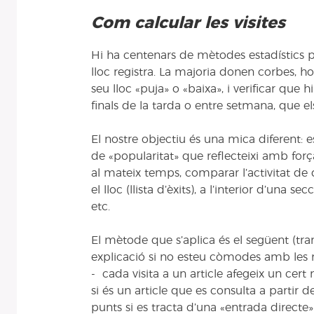
Com calcular les visites
Hi ha centenars de mètodes estadístics pe
lloc registra. La majoria donen corbes, ho
seu lloc «puja» o «baixa», i verificar que
finals de la tarda o entre setmana, que el
El nostre objectiu és una mica diferent: e
de «popularitat» que reflecteixi amb for
al mateix temps, comparar l’activitat de 
el lloc (llista d’èxits), a l’interior d’una s
etc.
El mètode que s’aplica és el següent (tran
explicació si no esteu còmodes amb les
- cada visita a un article afegeix un cer
si és un article que es consulta a partir de
punts si es tracta d’una «entrada directe»