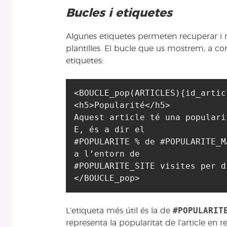
Bucles i etiquetes
Algunes etiquetes permeten recuperar i m
plantilles. El bucle que us mostrem, a co
etiquetes:
<BOUCLE_pop(ARTICLES){id_artic
<h5>Popularité</h5>

Aquest article té una populari
E, és a dir el 

#POPULARITE % de #POPULARITE_M
a l’entorn de 

#POPULARITE_SITE visites per di
#POPULARIT
L’etiqueta més útil és la de
representa la popularitat de l’article en re