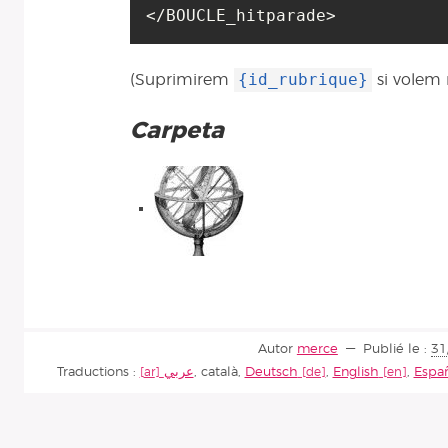
{id_rubrique}
(Suprimirem
si volem m
Carpeta
Autor
merce
Publié le :
31
Traductions :
عربي
,
català
,
Deutsch
,
English
,
Espa