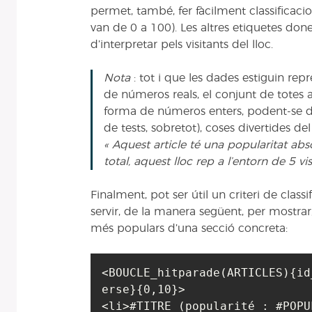
permet, també, fer fàcilment classificac
van de 0 a 100). Les altres etiquetes done
d’interpretar pels visitants del lloc.
Nota
: tot i que les dades estiguin rep
de números reals, el conjunt de totes 
forma de números enters, podent-se do
de tests, sobretot), coses divertides del
« Aquest article té una popularitat abso
total, aquest lloc rep a l’entorn de 5 vis
Finalment, pot ser útil un criteri de classi
servir, de la manera següent, per mostrar, 
més populars d’una secció concreta:
<BOUCLE_hitparade(ARTICLES){id
erse}{0,10}>

<li>#TITRE (popularité : #POPU