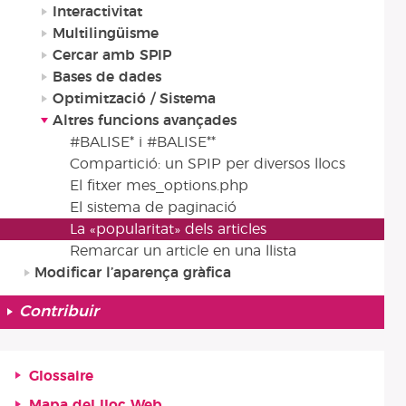
Interactivitat
Multilingüisme
Cercar amb SPIP
Bases de dades
Optimització / Sistema
Altres funcions avançades
#BALISE* i #BALISE**
Compartició: un SPIP per diversos llocs
El fitxer mes_options.php
El sistema de paginació
La «popularitat» dels articles
Remarcar un article en una llista
Modificar l’aparença gràfica
Contribuir
Glossaire
Mapa del lloc Web