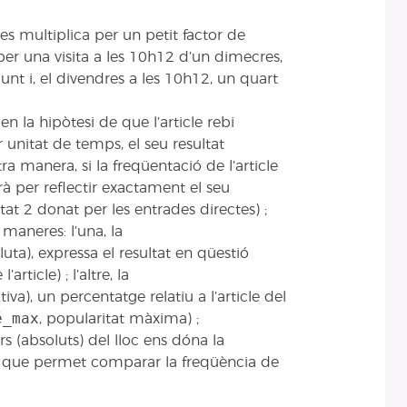
s multiplica per un petit factor de
er una visita a les 10h12 d’un dimecres,
unt i, el divendres a les 10h12, un quart
en la hipòtesi de que l’article rebi
unitat de temps, el seu resultat
ltra manera, si la freqüentació de l’article
rà per reflectir exactament el seu
at 2 donat per les entrades directes) ;
maneres: l’una, la
uta), expressa el resultat en qüestió
rticle) ; l’altre, la
tiva), un percentatge relatiu a l’article del
é_max
, popularitat màxima) ;
s (absoluts) del lloc ens dóna la
), que permet comparar la freqüència de