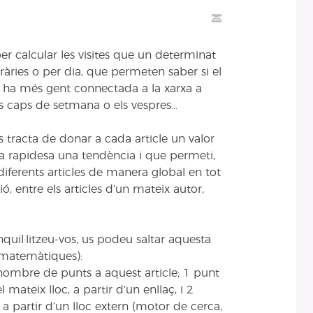
r calcular les visites que un determinat
ràries o per dia, que permeten saber si el
 hi ha més gent connectada a la xarxa a
s caps de setmana o els vespres...
s tracta de donar a cada article un valor
ça rapidesa una tendència i que permeti,
diferents articles de manera global en tot
ecció, entre els articles d’un mateix autor,
quil·litzeu-vos, us podeu saltar aquesta
 matemàtiques):
t nombre de punts a aquest article; 1 punt
l mateix lloc, a partir d’un enllaç, i 2
 a partir d’un lloc extern (motor de cerca,