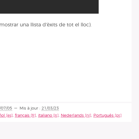
ostrar una llista d’èxits de tot el lloc).
/07/05
Mis à jour :
21/03/23
ñol
,
français
,
italiano
,
Nederlands
,
Português