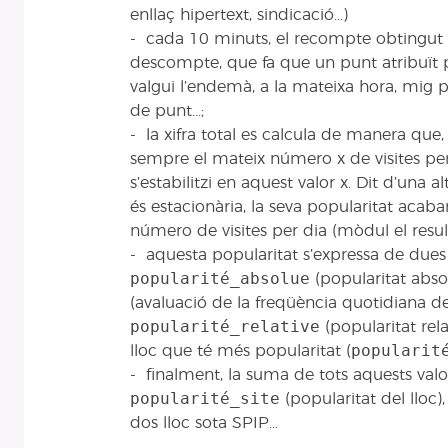
enllaç hipertext, sindicació...)
- cada 10 minuts, el recompte obtingut e
descompte, que fa que un punt atribuït p
valgui l’endemà, a la mateixa hora, mig p
de punt...;
- la xifra total es calcula de manera que, 
sempre el mateix número x de visites per 
s’estabilitzi en aquest valor x. Dit d’una a
és estacionària, la seva popularitat acaba
número de visites per dia (mòdul el result
- aquesta popularitat s’expressa de dues 
popularité_absolue
(popularitat absol
(avaluació de la freqüència quotidiana de l’a
popularité_relative
(popularitat rela
popularit
lloc que té més popularitat (
- finalment, la suma de tots aquests valor
popularité_site
(popularitat del lloc
dos lloc sota SPIP...