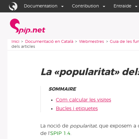
Aller au contenu
Aller à la navigation
Documentation
Contribution
Entraide
Inici
Vous êtes ici :
Inici
Documentació en Català
Webmestres
Guia de les fu
dels articles
La «popularitat» dels
SOMMAIRE
Com calcular les visites
Bucles i etiquetes
La noció de
popularitat
, que exposem a co
de l’
SPIP 1.4
.