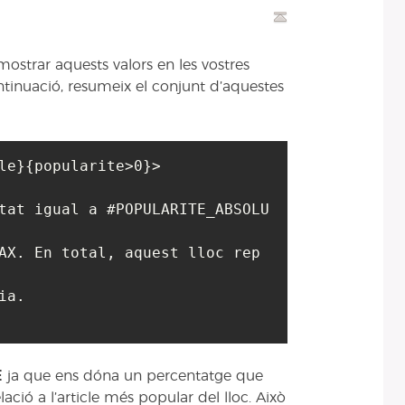
ostrar aquests valors en les vostres
ntinuació, resumeix el conjunt d’aquestes
le}{popularite>0}>

tat igual a #POPULARITE_ABSOLU
AX. En total, aquest lloc rep 
a.

E
ja que ens dóna un percentatge que
lació a l’article més popular del lloc. Això