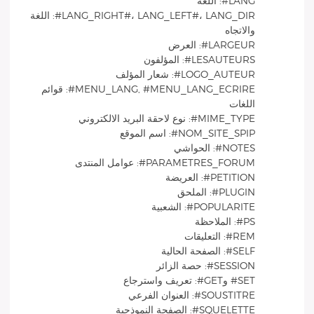
LANG#: اللغة
LANG_RIGHT#، LANG_LEFT#، LANG_DIR#: اللغة
والاتجاه
LARGEUR#: العرض
LESAUTEURS#: المؤلفون
LOGO_AUTEUR#: شعار المؤلف
MENU_LANG, #MENU_LANG_ECRIRE#: قوائم
اللغات
MIME_TYPE#: نوع لاحقة البريد الالكتروني
NOM_SITE_SPIP#: اسم الموقع
NOTES#: الحواشي
PARAMETRES_FORUM#: عوامل المنتدى
PETITION#: العريضة
PLUGIN#: الملحق
POPULARITE#: الشعبية
PS#: الملاحظة
REM#: التعليقات
SELF#: الصفحة الحالية
SESSION#: حصة الزائر
SET# وGET#: تعريف واسترجاع
SOUSTITRE#: العنوان الفرعي
SQUELETTE#: الصفحة النموذجية