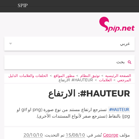
Aller à la navigation
Aller au contenu
SPIP
الصفحة الرئيسية
Documentation
Contribution
عربي
Entraide
بحث:
Découverte
Vous êtes ici :
الصفحة الرئيسية
توثيق النظام
مطور المواقع
الحلقات والعلامات: الدليل
المرجعي
العلامات
HAUTEUR#: الارتفاع
HAUTEUR#: الارتفاع
#HAUTEUR
تسترجع ارتفاع مستند من نوع صورة (png او gif او
jpg) بالنقاط (تسترجع صفر لأنواع المستندات الأخرى).
مؤلف
George
نُشر في:
15/08/10
تم التحديث:
20/10/10