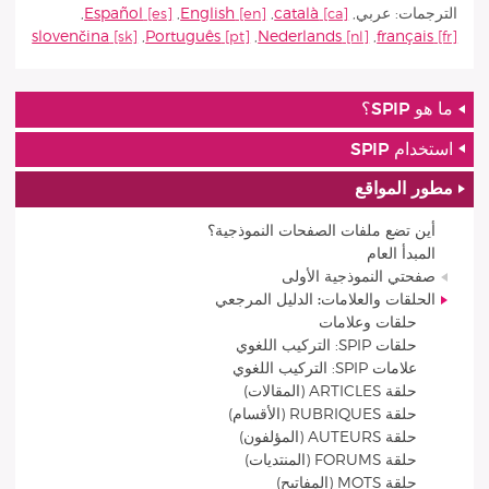
الترجمات:
عربي
,
català
,
English
,
Español
,
slovenčina
,
Português
,
Nederlands
,
français
ما هو SPIP؟
استخدام SPIP
مطور المواقع
أين تضع ملفات الصفحات النموذجية؟
المبدأ العام
صفحتي النموذجية الأولى
الحلقات والعلامات: الدليل المرجعي
حلقات وعلامات
حلقات SPIP: التركيب اللغوي
علامات SPIP: التركيب اللغوي
حلقة ARTICLES (المقالات)
حلقة RUBRIQUES (الأقسام)
حلقة AUTEURS (المؤلفون)
حلقة FORUMS (المنتديات)
حلقة MOTS (المفاتيح)