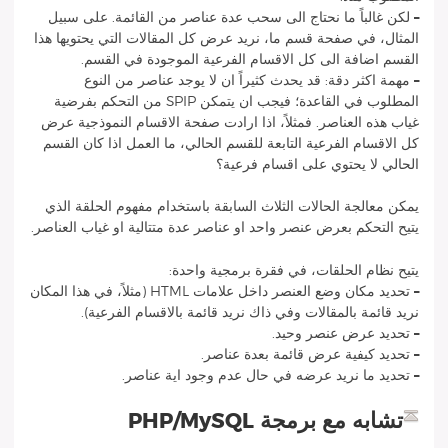
–
لكن غالباً ما نحتاج الى سحب
عدة عناصر
من القائمة. على سبيل
المثال، في صفحة قسم ما، نريد عرض
كل
المقالات التي يحتويها هذا
القسم اضافة الى
كل
الاقسام الفرعية الموجودة في القسم.
–
مهمة اكثر دقة: قد يحدث كثيراً ان لا يوجد عناصر من النوع
المطلوب في القاعدة؛ فيجب ان يتمكن SPIP من التحكم بفرضية
غياب هذه العناصر. فمثلاً، اذا ارادت صفحة الاقسام النموذجية عرض
كل الاقسام الفرعية التابعة للقسم الحالي، ما العمل اذا كان القسم
الحالي لا يحتوي على اقسام فرعية؟
يمكن معالجة الحالات الثلاث السابقة باستخدام مفهوم
الحلقة
الذي
يتيح التحكم بعرض عنصر واحد او عناصر عدة متتالية او غياب العناصر.
يتيح نظام الحلقات، في فقرة برمجية واحدة:
–
تحديد مكان وضع العنصر داخل علامات HTML (مثلاً، في هذا المكان
نريد قائمة بالمقالات وفي ذاك نريد قائمة بالاقسام الفرعية).
–
تحديد عرض عنصر وحيد.
–
تحديد كيفية عرض قائمة بعدة عناصر.
–
تحديد ما نريد عرضه في حال عدم وجود اية عناصر.
تشابه مع برمجة PHP/MySQL