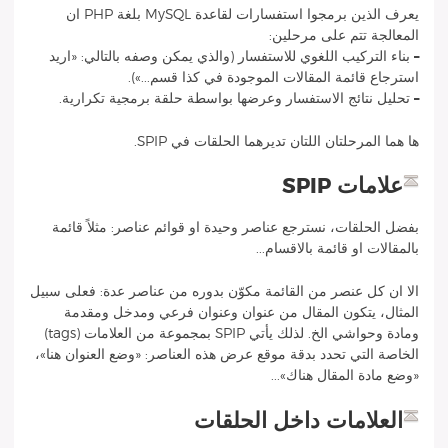
يعرف الذين برمجوا استفسارات لقاعدة MySQL بلغة PHP ان
المعالجة تتم على مرحلين:
–
بناء التركيب اللغوي للاستفسار (والذي يمكن وصفه بالتالي: «اريد
استرجاع قائمة المقالات الموجودة في كذا قسم...»).
–
تحليل نتائج الاستفسار وعرضها بواسطة حلقة برمجية تكرارية.
ها هما المرحلتان اللتان تديرهما الحلقات في SPIP.
علامات SPIP
بفضل الحلقات، نسترجع عناصر وحيدة او قوائم عناصر: مثلاً قائمة
بالمقالات او قائمة بالاقسام...
الا ان كل عنصر من القائمة مكوّن بدوره من عناصر عدة: فعلى سبيل
المثال، يتكون المقال من عنوان وعنوان فرعي ومدخل ومقدمة
ومادة وحواشي الخ. لذلك يأتي SPIP بمجموعة من العلامات (tags)
الخاصة التي تحدد بدقة موقع عرض هذه العناصر: «وضع العنوان هنا»،
«وضع مادة المقال هناك»...
العلامات داخل الحلقات