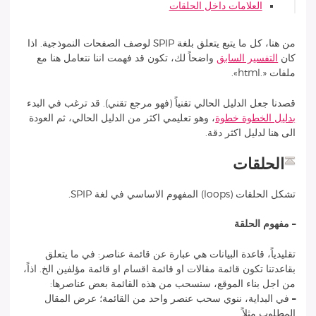
العلامات داخل الحلقات
من هنا، كل ما يتبع يتعلق بلغة SPIP لوصف
الصفحات النموذجية
. اذا
كان
التفسير السابق
واضحاً لك، تكون قد فهمت اننا نتعامل هنا مع
ملفات «.html».
قصدنا جعل الدليل الحالي تقنياً (فهو مرجع تقني). قد ترغب في البدء
بدليل الخطوة خطوة
، وهو تعليمي اكثر من الدليل الحالي، ثم العودة
الى هنا لدليل اكثر دقة.
الحلقات
تشكل
الحلقات
(loops) المفهوم الاساسي في لغة SPIP.
–
مفهوم الحلقة
تقليدياً، قاعدة البيانات هي عبارة عن قائمة عناصر: في ما يتعلق
بقاعدتنا تكون قائمة مقالات او قائمة اقسام او قائمة مؤلفين الخ. اذاً،
من اجل بناء الموقع، سنسحب من هذه القائمة بعض عناصرها:
–
في البداية، ننوي سحب
عنصر واحد
من القائمة؛ عرض المقال
المطلوب مثلاً.