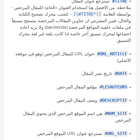
#TITRE
–
تسترجع عنوان المقال.
ملاحظة: من الافضل هنا استخدام العنوان «الخام» للمقال المرخص -
[(#TITRE*)]
بواسطة العلامة
- لتجنب محرك تصحيح الكتابة.
والحال، فمن المفترض ان عناوبن المقالات المرخصة منسقج مسبقاً
في ملفات خلفية المواقع المرخصة (backends) ولا نريد اعادة
اخضاعها لمحرك تنسيق آخر خاصة اذا كانت بلغة غير لغة محرك
التنسيق.
#URL_ARTICLE
–
عنوان URL للمقال المرخص (وهو في موقعه
الاصلي).
#DATE
–
تاريخ نشر المقال.
#LESAUTEURS
–
مؤلفو المقال المرخص.
#DESCRIPTIF
–
وصف المقال المرخص.
#NOM_SITE
–
هي اسم الموقع المرخص الذي يحتوي المقال
المرخص.
#URL_SITE
–
تسترجع عنوان URL الموقع المرخص.