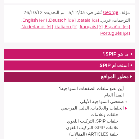
مؤلف
George
نُشر في:
15/12/03
تم التحديث:
26/10/12
الترجمات:
عربي
,
català
,
Deutsch
,
English
,
,
Nederlands
,
italiano
,
français
,
Español
Português
ما هو SPIP؟
استخدام SPIP
مطور المواقع
أين تضع ملفات الصفحات النموذجية؟
المبدأ العام
صفحتي النموذجية الأولى
الحلقات والعلامات: الدليل المرجعي
حلقات وعلامات
حلقات SPIP: التركيب اللغوي
علامات SPIP: التركيب اللغوي
حلقة ARTICLES (المقالات)