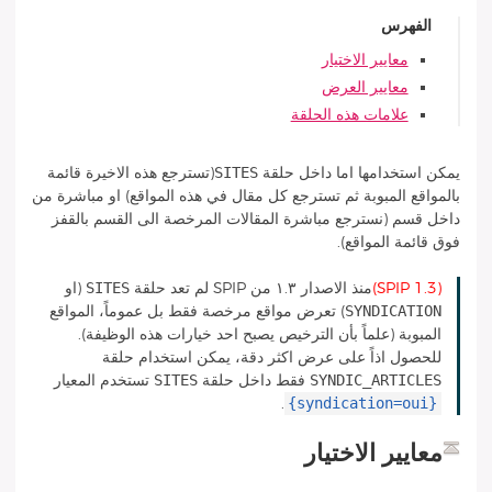
الفهرس
معايير الاختيار
معايير العرض
علامات هذه الحلقة
SITES
يمكن استخدامها اما داخل حلقة
(تسترجع هذه الاخيرة قائمة
بالمواقع المبوبة ثم تسترجع كل مقال في هذه المواقع) او مباشرة من
داخل قسم (نسترجع مباشرة المقالات المرخصة الى القسم بالقفز
فوق قائمة المواقع).
SITES
(SPIP 1.3)
منذ الاصدار ١.٣ من SPIP لم تعد حلقة
(او
SYNDICATION
) تعرض مواقع مرخصة فقط بل عموماً، المواقع
المبوبة (علماً بأن الترخيص يصبح احد خيارات هذه الوظيفة).
للحصول اذاً على عرض اكثر دقة، يمكن استخدام حلقة
SITES
SYNDIC_ARTICLES
فقط داخل حلقة
تستخدم المعيار
{syndication=oui}
.
معايير الاختيار