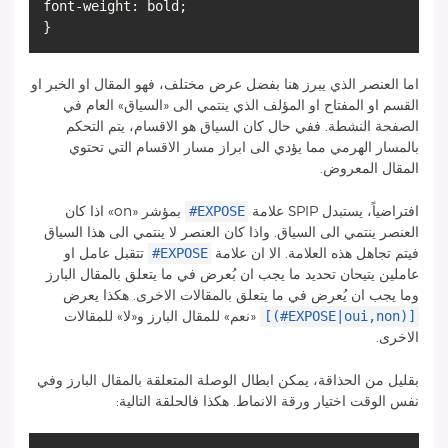
font-weight: bold;
اما العنصر الذي يبرز هنا بفضل عرض مختلف، فهو المقال او الخبر او
القسم او المفتاح او المؤلف الذي ينتمي الى «السياق» العام في
الصفحة النشطة. ففي حال كان السياق هو الاقسام، يتم التحكم
بالمسار الهرمي مما يؤدي الى ابراز مسار الاقسام التي تحتوي
المقال المعروض.
#EXPOSE
افتراضياً، يستبدل SPIP علامة
بمؤشر «on» اذا كان
العنصر ينتمي الى السياق. واذا كان العنصر لا ينتمي الى هذا السياق
#EXPOSE
فيتم تجاهل هذه العلامة. الا ان علامة
تتقبل عامل او
عاملين يتيحان تحديد ما يجب ان بُعرض في ما يتعلق بالمقال البارز
وما يجب ان يُعرض في ما يتعلق بالمقالات الاخرى. هكذا يعرض
[(#EXPOSE|oui,non)]
«نعم» للمقال البارز و«لا» للمقالات
الاخرى.
بقليل من الحذاقة، يمكن ابطال الوصلة المتعلقة بالمقال البارز وفي
نفس الوقت اختيار ورقة الانماط. هكذا فالحلقة التالية: