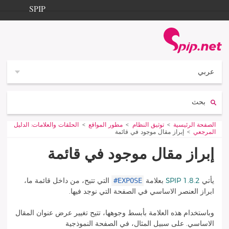
Aller à la navigation
Aller au contenu
SPIP
الصفحة الرئيسية
Documentation
Contribution
عربي
Entraide
بحث:
Découverte
Vous êtes ici :
الصفحة الرئيسية
توثيق النظام
مطور المواقع
الحلقات والعلامات: الدليل
المرجعي
إبراز مقال موجود في قائمة
إبراز مقال موجود في قائمة
#EXPOSE
يأتي
SPIP 1.8.2
بعلامة
التي تتيح، من داخل قائمة ما،
ابراز العنصر الاساسي في الصفحة التي نوجد فيها.
وباستخدام هذه العلامة بأبسط وجوهها، تتيح تغيير عرض عنوان المقال
الاساسي. على سبيل المثال، في الصفحة النموذجية