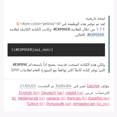
لمحة تاريخية:
لقد تم توفير هذه الوظيفة في
P
<font color="yellow">I
P
S
EXPOSER#
.1
7
.
1
من خلال العلامة
. وكانت الكتابة الكاملة لعلامة
#EXPOSER
كالتالي:
EXPOSE#
ولكن هذه الكتابة اصبحت قديمة، ينصح اذاً باستخدام
التي توفر كتابة كاملاً اكثر توافقاً مع النموذج العام لعلامات SPIP.
مؤلف
George
نُشر في:
30/04/04
تم التحديث:
21/03/23
الترجمات:
عربي
,
català
,
Deutsch
,
English
,
òc
,
Nederlands
,
italiano
,
français
,
Español
Türkçe
,
Português
,
lengadocian