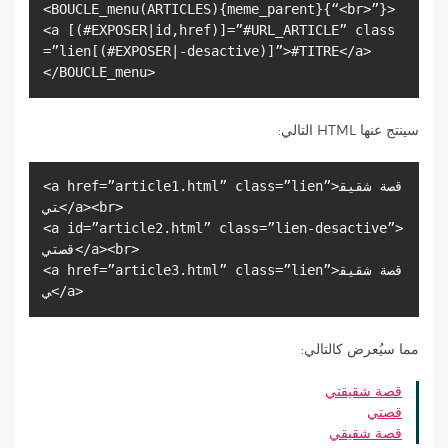
<BOUCLE_menu(ARTICLES){meme_parent}{“<br>”}>
<a [(#EXPOSER|id,href)]=”#URL_ARTICLE” class
=”lien[(#EXPOSER|-desactive)]”>#TITRE</a>
سينتج عنها HTML التالي:
<a href=”article1.html” class=”lien”>قصة شقيق
تي</a><br>
<a id=”article2.html” class=”lien-desactive”>
قصتي</a><br>
<a href=”article3.html” class=”lien”>قصة شقيق
مما سيُعرض كالتالي:
قصة شقيقتي
قصتي
قصة شقيقي