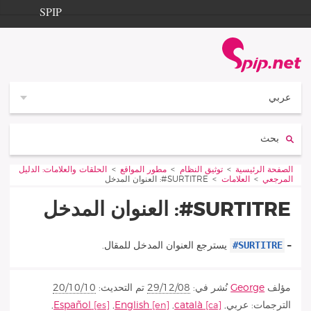
Aller à la navigation
Aller au contenu
SPIP
الصفحة الرئيسية
Documentation
Contribution
عربي
Entraide
بحث:
Découverte
Vous êtes ici :
الصفحة الرئيسية
توثيق النظام
مطور المواقع
الحلقات والعلامات: الدليل
المرجعي
العلامات
SURTITRE#: العنوان المدخل
SURTITRE#: العنوان المدخل
#SURTITRE
–
يسترجع العنوان المدخل للمقال.
مؤلف
George
نُشر في:
29/12/08
تم التحديث:
20/10/10
الترجمات:
عربي
,
català
,
English
,
Español
,