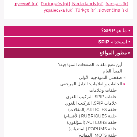
,
русский
,
Português
,
Nederlands
,
français
українська
,
Türkçe
,
slovenčina
ما هو SPIP؟
استخدام SPIP
مطور المواقع
أين تضع ملفات الصفحات النموذجية؟
المبدأ العام
صفحتي النموذجية الأولى
الحلقات والعلامات: الدليل المرجعي
حلقات وعلامات
حلقات SPIP: التركيب اللغوي
علامات SPIP: التركيب اللغوي
حلقة ARTICLES (المقالات)
حلقة RUBRIQUES (الأقسام)
حلقة AUTEURS (المؤلفون)
حلقة FORUMS (المنتديات)
حلقة MOTS (المفاتيح)