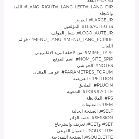
LANG#: اللغة
LANG_RIGHT#، LANG_LEFT#، LANG_DIR#: اللغة
والاتجاه
LARGEUR#: العرض
LESAUTEURS#: المؤلفون
LOGO_AUTEUR#: شعار المؤلف
MENU_LANG, #MENU_LANG_ECRIRE#: قوائم
اللغات
MIME_TYPE#: نوع لاحقة البريد الالكتروني
NOM_SITE_SPIP#: اسم الموقع
NOTES#: الحواشي
PARAMETRES_FORUM#: عوامل المنتدى
PETITION#: العريضة
PLUGIN#: الملحق
POPULARITE#: الشعبية
PS#: الملاحظة
REM#: التعليقات
SELF#: الصفحة الحالية
SESSION#: حصة الزائر
SET# وGET#: تعريف واسترجاع
SOUSTITRE#: العنوان الفرعي
SQUELETTE#: الصفحة النموذجية