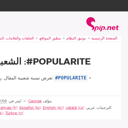
Aller à la navigation
Aller au contenu
الصفحة الرئيسية
Vous êtes ici :
الصفحة الرئيسية
توثيق النظام
مطور المواقع
الحلقات والعلامات: ال
POPULARITE#: الشعبية
#POPULARITE
–
تعرض نسبة شعبية المقال. ر
مؤلف
George
نُشر في:
2/08
الترجمات:
عربي
,
català
,
English
,
Español
,
rançais
,
Türkçe