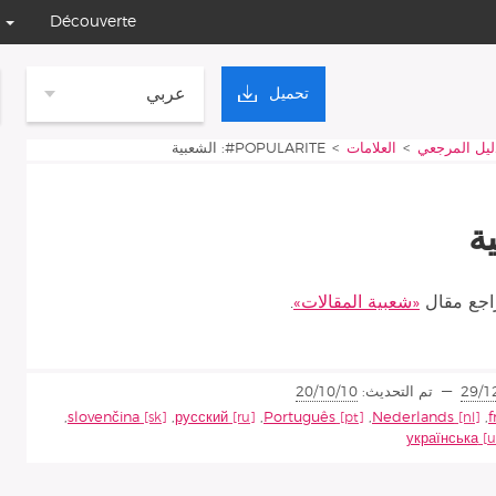
Découverte
عربي
تحميل
دليل المرجعي
العلامات
POPULARITE#: الشعبية
اجع مقال
«شعبية المقالات»
.
29/1
تم التحديث:
20/10/10
,
slovenčina
,
русский
,
Português
,
Nederlands
,
f
українська