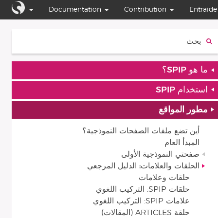
Documentation
Contribution
Entraide
بحث:
ما هو SPIP؟
استخدام SPIP
مطور المواقع
أين تضع ملفات الصفحات النموذجية؟
المبدأ العام
صفحتي النموذجية الأولى
الحلقات والعلامات: الدليل المرجعي
حلقات وعلامات
حلقات SPIP: التركيب اللغوي
علامات SPIP: التركيب اللغوي
حلقة ARTICLES (المقالات)