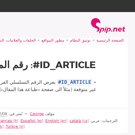
Aller à la navigation
Aller au contenu
الصفحة الرئيسية
Vous êtes ici :
الصفحة الرئيسية
توثيق النظام
مطور المواقع
الحلقات والعلامات: ال
ID_ARTICLE#: رقم المقال
#ID_ARTICLE
–
يعرض الرقم التسلسلي الفريد
غير متوقعة (مثلاً الى صفحة «طباعة هذا المقال»).
مؤلف
George
نُشر في:
2/08
الترجمات:
عربي
,
català
,
English
,
Español
,
rançais
,
Türkçe