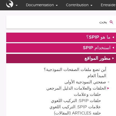
Documentation
Contribution
Entraide
بحث:
ما هو SPIP؟
استخدام SPIP
مطور المواقع
أين تضع ملفات الصفحات النموذجية؟
المبدأ العام
صفحتي النموذجية الأولى
الحلقات والعلامات: الدليل المرجعي
حلقات وعلامات
حلقات SPIP: التركيب اللغوي
علامات SPIP: التركيب اللغوي
حلقة ARTICLES (المقالات)