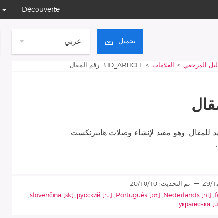
Découverte
عربي
تحميل
دليل المرجعي
العلامات
ID_ARTICLE#: رقم المقال
 للمقال. وهو مفيد لإنشاء وصلات هايبرتكست
29/1
تم التحديث:
20/10/10
,
slovenčina
,
русский
,
Português
,
Nederlands
,
f
українська