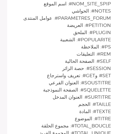
NOM_SITE_SPIP#: اسم الموقع
NOTES#: الحواشي
PARAMETRES_FORUM#: عوامل المنتدى
PETITION#: العريضة
PLUGIN#: الملحق
POPULARITE#: الشعبية
PS#: الملاحظة
REM#: التعليقات
SELF#: الصفحة الحالية
SESSION#: حصة الزائر
SET# وGET#: تعريف واسترجاع
SOUSTITRE#: العنوان الفرعي
SQUELETTE#: الصفحة النموذجية
SURTITRE#: العنوان المدخل
TAILLE#: الحجم
TEXTE#: المادة
TITRE#: الموضوع
TOTAL_BOUCLE#: مجموع الحلقة
TOTAL_UNIQUE#: المجموع الفريد