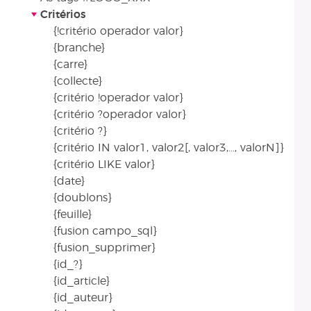
Critérios
{!critério operador valor}
{branche}
{carre}
{collecte}
{critério !operador valor}
{critério ?operador valor}
{critério ?}
{critério IN valor1, valor2[, valor3,..., valorN]}
{critério LIKE valor}
{date}
{doublons}
{feuille}
{fusion campo_sql}
{fusion_supprimer}
{id_?}
{id_article}
{id_auteur}