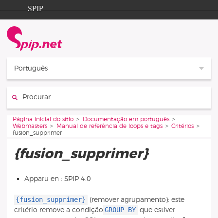
Aller au contenu
Aller à la navigation
SPIP
Página inicial do sítio
Documentation
Contribution
Português
Entraide
Procurar :
Découverte
Vous êtes ici :
Página inicial do sítio
Documentação em português
Webmasters
Manual de referência de loops e tags
Critérios
fusion_supprimer
{fusion_supprimer}
Apparu en : SPIP 4.0
{fusion_supprimer}
(remover agrupamento): este
GROUP BY
critério remove a condição
que estiver