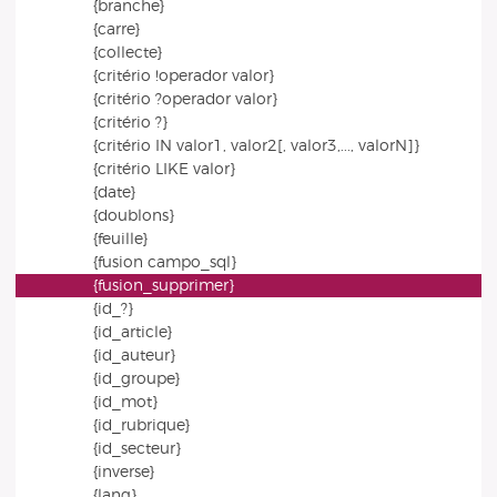
{branche}
{carre}
{collecte}
{critério !operador valor}
{critério ?operador valor}
{critério ?}
{critério IN valor1, valor2[, valor3,..., valorN]}
{critério LIKE valor}
{date}
{doublons}
{feuille}
{fusion campo_sql}
{fusion_supprimer}
{id_?}
{id_article}
{id_auteur}
{id_groupe}
{id_mot}
{id_rubrique}
{id_secteur}
{inverse}
{lang}