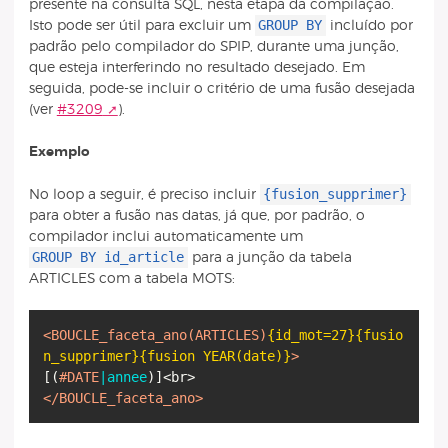
presente na consulta SQL, nesta etapa da compilação.
GROUP BY
Isto pode ser útil para excluir um
incluído por
padrão pelo compilador do SPIP, durante uma junção,
que esteja interferindo no resultado desejado. Em
seguida, pode-se incluir o critério de uma fusão desejada
(ver
#3209
).
Exemplo
{fusion_supprimer}
No loop a seguir, é preciso incluir
para obter a fusão nas datas, já que, por padrão, o
compilador inclui automaticamente um
GROUP BY id_article
para a junção da tabela
ARTICLES com a tabela MOTS:
<BOUCLE_faceta_ano
(ARTICLES)
{id_mot=27}
{fusio
n_supprimer}
{fusion YEAR(date)}
>
[
(
#DATE
|annee
)
]
</BOUCLE_faceta_ano>