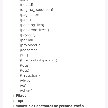
{noeud}
{origine_traduction}
{pagination}
{par ...}
{par rang_lien}
{par_ordre_liste...}
{paysage}
{portrait}
{profondeur}
{recherche}
{si ...}
{titre_mot}, {type_mot}
{tous}
{tout}
{traduction}
{virtuel}
{vu}
{where}
Filtros
Tags
Variáveis e Constantes de personalização