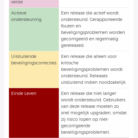
versie
Actieve
Een release die actief wordt
ondersteuning
ondersteund. Gerapporteerde
fouten en
beveligingsproblemen worden
gecorrigeerd en regelmatig
gereleased.
Uitsluitende
Een release die alleen voor
beveiligingscorrecties
kritische
beveiligingsproblemen wordt
ondersteund. Releases
uitsluitend indien noodzakelijk.
Einde Leven
Een release die niet langer
wordt ondersteund. Gebruikers
van deze release moeten zo
snel mogelijk upgraden, omdat
zij risico lopen op niet-
gecorrigeerde
beveiligingsproblemen.