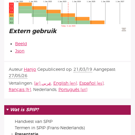
Extern gebruik
Beeld
Json
Auteur
Hanjo
Gepubliceerd op:
21/03/19
Aangepast:
27/05/26
Vertalingen:
عربي
,
English
,
Español
,
français
,
Nederlands
,
Português
Wat is SPIP?
Handvest van SPIP
Termen in SPIP (Frans-Nederlands)
Presentatie