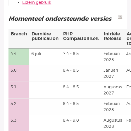
Extern gebruik
Momenteel ondersteunde versies
Branch
Dernière
PHP
Initiële
A
publication
Compatibiliteit
Release
o
t
4.4
6 juli
7.4 - 8.5
Februari
Ja
2025
5.0
8.4 - 8.5
Januari
Au
2027
5.1
8.4 - 8.5
Augustus
Fe
2027
5.2
8.4 - 8.5
Februari
Au
2028
5.3
8.4 - 9.0
Augustus
Fe
2028