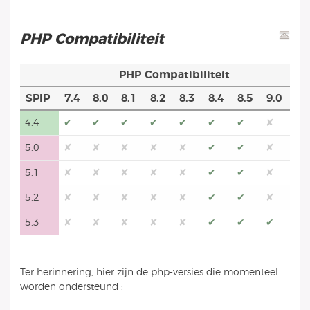
PHP Compatibiliteit
PHP Compatibiliteit
SPIP
7.4
8.0
8.1
8.2
8.3
8.4
8.5
9.0
4.4
✔
✔
✔
✔
✔
✔
✔
✘
5.0
✘
✘
✘
✘
✘
✔
✔
✘
5.1
✘
✘
✘
✘
✘
✔
✔
✘
5.2
✘
✘
✘
✘
✘
✔
✔
✘
5.3
✘
✘
✘
✘
✘
✔
✔
✔
Ter herinnering, hier zijn de php-versies die momenteel
worden ondersteund :