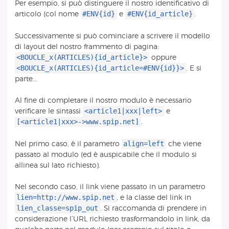
Per esempio, si può distinguere il nostro identificativo di
#ENV{id}
#ENV{id_article}
articolo (col nome
e
.
Successivamente si può cominciare a scrivere il modello
di layout del nostro frammento di pagina:
<BOUCLE_x(ARTICLES){id_article}>
oppure
<BOUCLE_x(ARTICLES){id_article=#ENV{id}}>
. E si
parte...
Al fine di completare il nostro modulo è necessario
<article1|xxx|left>
verificare le sintassi
e
[<article1|xxx>->www.spip.net]
.
align=left
Nel primo caso, è il parametro
che viene
passato al modulo (ed è auspicabile che il modulo si
allinea sul lato richiesto).
Nel secondo caso, il link viene passato in un parametro
lien=http://www.spip.net
, e la classe del link in
lien_classe=spip_out
. Si raccomanda di prendere in
considerazione l’URL richiesto trasformandolo in link, da