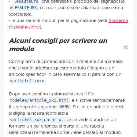
lesauteurs
-
, che definisce il prodotto del segnaposto
#LESAUTEURS
, ma non può essere chiamato come una
scorciatoia;
- e una serie di moduli per la paginazione (vedi
Il sistema
di paginazione
).
Alcuni consigli per scrivere un
modulo
Consigliamo di cominciare con il riflettere sulla sintassi
che si vuole adottare: questo modulo è legato a un
articolo specifico? In caso affermativo si partira con un
<article1|xxx>
.
Dopo aver stabilito la sintassi si crea il file
modeles/article_xxx.html
, e si scrive semplicemente
#ENV
il segnaposto seguente:
. Poi, in un articolo di test,
si digita la nostra scorciatoia
<article1|xxx|param=x...>
; si vede quindi (in un
formato un po’ criptico, si tratta di una tabella
serializzata) l’ambiente come viene passato al modulo.