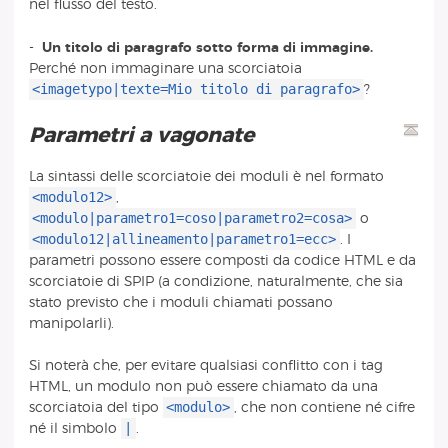
nel flusso del testo.
-
Un titolo di paragrafo sotto forma di immagine.
Perché non immaginare una scorciatoia
<imagetypo|texte=Mio titolo di paragrafo>
?
Parametri a vagonate
La sintassi delle scorciatoie dei moduli è nel formato
<modulo12>
,
<modulo|parametro1=coso|parametro2=cosa>
o
<modulo12|allineamento|parametro1=ecc>
. I
parametri possono essere composti da codice HTML e da
scorciatoie di SPIP (a condizione, naturalmente, che sia
stato previsto che i moduli chiamati possano
manipolarli).
Si noterà che, per evitare qualsiasi conflitto con i tag
HTML, un modulo non può essere chiamato da una
<modulo>
scorciatoia del tipo
, che non contiene né cifre
|
né il simbolo
.