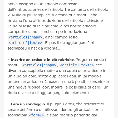
abbia bisogno di un articolo composto
dall’«introduzione» dell’articolo 1 e dal testo dell’articolo
2. Nulla di più semplice: si creano due moduli che
rinviano l’uno all’introduzione dell’articolo richiesto e
l’altro al testo di tale articolo, e nel nostro articolo
composito si indica nel campo Introduzione:
<article1|chapo>
, e nel campo Testo:
<article2|texte>
. E’ possibile aggiungere filtri,
segnaposti e hack a volontà...
-
Inserire un articolo in più rubriche.
Programmando i
<article1|chapo>
<article1|texte>
moduli
,
ecc.,
diventa concepibile mettere una copia di un articolo in
un altro articolo, senza duplicare i dati. In tal modo si
ottiene un articolo « fantasma » che è possibile inserire in
una nuova rubrica (con, inoltre, la possibilità di dargli un
titolo diverso o di aggiungergli altri elementi).
-
Fare un sondaggio.
Il plugin
Forms
, che permette di
creare dei form e di utilizzarli dentro gli articoli con la
<form1>
scorciatoia
, è stato riscritto partendo dai