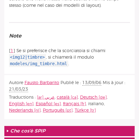
stesso (come nel caso dei modelli di layout).
Note
[
1
]
Se si preferisce che la scorciatoia si chiami
<img12|timbre>
, si chiamerà il modulo
modeles/img_timbre.html
.
Autore
Fausto Barbarito
Publié le :
13/09/06
Mis à jour :
21/03/23
Traductions :
عربي
,
català
,
Deutsch
,
English
,
Español
,
français
,
italiano
,
Nederlands
,
Português
,
Türkçe
Che cos’è SPIP