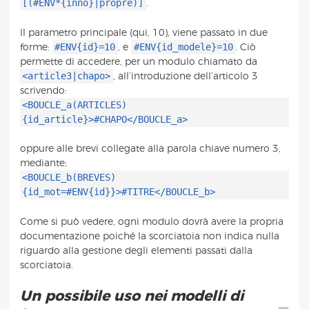
[(#ENV*{inno}|propre)]
.
Il parametro principale (qui, 10), viene passato in due
#ENV{id}=10
#ENV{id_modele}=10
forme:
, e
. Ciò
permette di accedere, per un modulo chiamato da
<article3|chapo>
, all’introduzione dell’articolo 3
scrivendo:
<BOUCLE_a(ARTICLES)
{id_article}>#CHAPO</BOUCLE_a>
oppure alle brevi collegate alla parola chiave numero 3,
mediante;
<BOUCLE_b(BREVES)
{id_mot=#ENV{id}}>#TITRE</BOUCLE_b>
Come si può vedere, ogni modulo dovrà avere la propria
documentazione poiché la scorciatoia non indica nulla
riguardo alla gestione degli elementi passati dalla
scorciatoia.
Un possibile uso nei modelli di