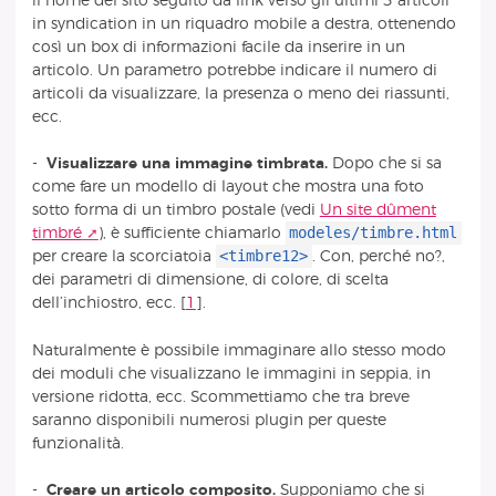
il nome del sito seguito da link verso gli ultimi 3 articoli
in syndication in un riquadro mobile a destra, ottenendo
così un box di informazioni facile da inserire in un
articolo. Un parametro potrebbe indicare il numero di
articoli da visualizzare, la presenza o meno dei riassunti,
ecc.
-
Visualizzare una immagine timbrata.
Dopo che si sa
come fare un modello di layout che mostra una foto
sotto forma di un timbro postale (vedi
Un site dûment
modeles/timbre.html
timbré
), è sufficiente chiamarlo
<timbre12>
per creare la scorciatoia
. Con, perché no?,
dei parametri di dimensione, di colore, di scelta
dell’inchiostro, ecc.
[
1
]
.
Naturalmente è possibile immaginare allo stesso modo
dei moduli che visualizzano le immagini in seppia, in
versione ridotta, ecc. Scommettiamo che tra breve
saranno disponibili numerosi plugin per queste
funzionalità.
-
Creare un articolo composito.
Supponiamo che si