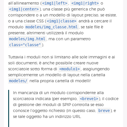
<img1|left>
<img1|right>
all’allineamento (
,
o
<img1|center>
), una classe più generica che può
corrispondere o a un modello di layout preciso, se esiste,
<img1|classe>
o a una classe CSS (
andrà a cercare il
modeles/img_classe.html
modulo
, se tale file è
presente, altrimenti utilizzerà il modulo
modeles/img.html
, ma con un parametro
class="classe"
).
Tuttavia i moduli non si limitano alle sole immagini e ai
soli documenti; è anche possibile creare nuove
<modulo1>
scorciatoie sotto forma di
, assgiungendo
semplicemente un modello di layout nella cartella
modeles/
nella propria cartella di modelli!
In mancanza di un modulo corrispondente alla
<breve1>
scorciatoia indicata (per esempio,
), il codice
di gestione dei moduli di SPIP controlla se esso
breve
conosce l’oggetto richiesto (in questo caso,
), e
se tale oggetto ha un indirizzo URL.