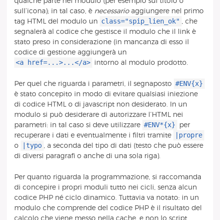
qualche parte nel modulo (per esempio sul titolo o
sull’icona); in tal caso, è
necessario
aggiungere nel primo
class="spip_lien_ok"
tag HTML del modulo un
, che
segnalerà al codice che gestisce il modulo che il link è
stato preso in considerazione (in mancanza di esso il
codice di gestione aggiungerà un
<a href=...>...</a>
intorno al modulo prodotto.
#ENV{x}
Per quel che riguarda i parametri, il segnaposto
è stato concepito in modo di evitare qualsiasi iniezione
di codice HTML o di javascript non desiderato. In un
modulo si può desiderare di autorizzare l’HTML nei
#ENV*{x}
parametri: in tal caso si deve utilizzare
per
|propre
recuperare i dati e eventualmente i filtri tramite
|typo
o
, a seconda del tipo di dati (testo che può essere
di diversi paragrafi o anche di una sola riga).
Per quanto riguarda la programmazione, si raccomanda
di concepire i propri moduli tutto nei cicli, senza alcun
codice PHP né ciclo dinamico. Tuttavia va notato: in un
modulo che comprende del codice PHP è il risultato del
calcolo che viene messo nella cache, e non lo script