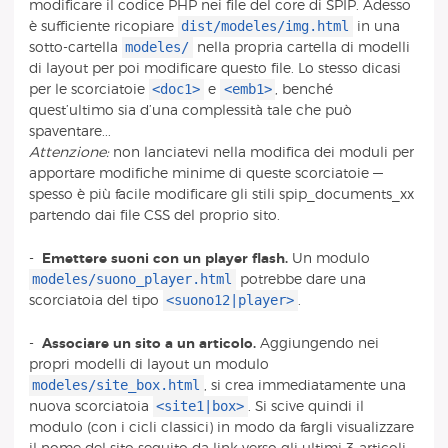
modificare il codice PHP nei file del core di SPIP. Adesso
dist/modeles/img.html
è sufficiente ricopiare
in una
modeles/
sotto-cartella
nella propria cartella di modelli
di layout per poi modificare questo file. Lo stesso dicasi
<doc1>
<emb1>
per le scorciatoie
e
, benché
quest’ultimo sia d’una complessità tale che può
spaventare...
Attenzione:
non lanciatevi nella modifica dei moduli per
apportare modifiche minime di queste scorciatoie —
spesso è più facile modificare gli stili spip_documents_xx
partendo dai file CSS del proprio sito.
-
Emettere suoni con un player flash.
Un modulo
modeles/suono_player.html
potrebbe dare una
<suono12|player>
scorciatoia del tipo
.
-
Associare un sito a un articolo.
Aggiungendo nei
propri modelli di layout un modulo
modeles/site_box.html
, si crea immediatamente una
<site1|box>
nuova scorciatoia
. Si scive quindi il
modulo (con i cicli classici) in modo da fargli visualizzare