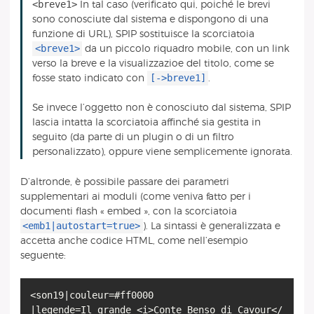
<breve1>
In tal caso (verificato qui, poiché le brevi
sono conosciute dal sistema e dispongono di una
funzione di URL), SPIP sostituisce la scorciatoia
<breve1>
da un piccolo riquadro mobile, con un link
verso la breve e la visualizzazioe del titolo, come se
[->breve1]
fosse stato indicato con
.
Se invece l’oggetto non è conosciuto dal sistema, SPIP
lascia intatta la scorciatoia affinché sia gestita in
seguito (da parte di un plugin o di un filtro
personalizzato), oppure viene semplicemente ignorata.
D’altronde, è possibile passare dei parametri
supplementari ai moduli (come veniva fatto per i
documenti flash « embed », con la scorciatoia
<emb1|autostart=true>
). La sintassi è generalizzata e
accetta anche codice HTML, come nell’esempio
seguente:
<son19|couleur=#ff0000
|legende=Il grande <i>Conte Benso di Cavour</