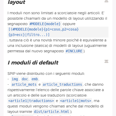
layout
I moduli non sono limitati a scorciatoie negli articoli. E’
possibile chiamarli da un modello di layout utilizzando il
#MODELE{modele}
segnaposto
oppure
[(#MODELE{modele}{p1=coso,p2=cosa}
{p3=ecc}|filtro...)]
; tuttavia ciò è una novità minore poiché è equivalente a
una inclusione (statica) di modelli di layout (ugualmente
#INCLURE
permessa dal nuovo segnaposto
).
I moduli di default
SPIP viene distribuito con i seguenti moduli:
img
doc
emb
-
,
,
,
article_mots
article_traductions
-
e
, che danno
rispettivamente l’elenco delle parole chiave associate a
un articolo e delle sue traduzioni (scorciatoie:
<article1|traductions>
<article1|mots>
e
, ma
questi moduli vengono chiamati anche dal modello di
dist/article.html
layout tramite
);