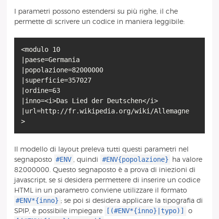
I parametri possono estendersi su più righe, il che
permette di scrivere un codice in maniera leggibile:
<modulo 10
|paese=Germania
|popolazione=82000000
|superficie=357027
|ordine=63
|inno=<i>Das Lied der Deutschen</i>
|url=http://fr.wikipedia.org/wiki/Allemagne
>
Il modello di layout preleva tutti questi parametri nel
#ENV
#ENV{popolazione}
segnaposto
, quindi
ha valore
82000000. Questo segnaposto è a prova di iniezioni di
javascript, se si desidera permettere di inserire un codice
HTML in un parametro conviene utilizzare il formato
#ENV*{inno}
; se poi si desidera applicare la tipografia di
[(#ENV*{inno}|typo)]
SPIP, è possibile impiegare
o