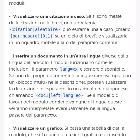
moduli.
-
Visualizzare una citazione a caso.
Se si sono messe
delle citazioni nelle brevi, una scorciatoia
<citation|aleatoire>
può estrarne una a caso (criterio
{par hasard}{0,1}
su un ciclo di brevi), e visualizzarla
in un riquadro mobile a lato del paragrafo corrente.
-
Inserire un documento in un’altra lingua
diversa dalla
lingua dell’articolo. I moduli funzionano come le
lang=xx
inclusioni, il parametro
è sempre disponibile.
Se uno dei propri documenti è bilingue (per esempio con
un «blocco multi» nella descrizione), potete visualizzare
la descrizione in esperanto, in un articolo in giapponese,
<doc1|left|lang=eo>
chiamando
. Se il modello di
layout del modulo contiene stringhe di lingua queste
verranno interpretate, eventualmente, nella lingua
passata dal parametro.
-
Visualizzare un grafico.
Si passa una tabella di dati al
modulo, che si fa carico di creare il grafico e di inserirlo