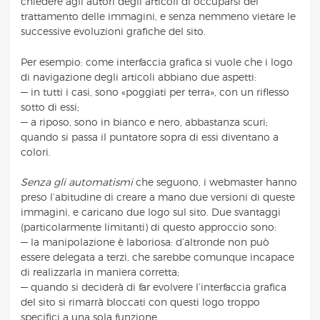
chiedere agli autori degli articoli di occuparsi del
trattamento delle immagini, e senza nemmeno vietare le
successive evoluzioni grafiche del sito.
Per esempio: come interfaccia grafica si vuole che i logo
di navigazione degli articoli abbiano due aspetti:
— in tutti i casi, sono «poggiati per terra», con un riflesso
sotto di essi;
— a riposo, sono in bianco e nero, abbastanza scuri;
quando si passa il puntatore sopra di essi diventano a
colori.
Senza gli automatismi
che seguono, i webmaster hanno
preso l’abitudine di creare a mano due versioni di queste
immagini, e caricano due logo sul sito. Due svantaggi
(particolarmente limitanti) di questo approccio sono:
— la manipolazione è laboriosa: d’altronde non può
essere delegata a terzi, che sarebbe comunque incapace
di realizzarla in maniera corretta;
— quando si deciderà di far evolvere l’interfaccia grafica
del sito si rimarrà bloccati con questi logo troppo
specifici a una sola funzione.