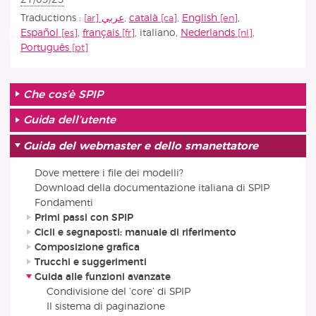
Traductions :
عربي
,
català
,
English
,
Español
,
français
,
italiano
,
Nederlands
,
Português
Che cos’è SPIP
Guida dell’utente
Guida del webmaster e dello smanettatore
Dove mettere i file dei modelli?
Download della documentazione italiana di SPIP
Fondamenti
Primi passi con SPIP
Cicli e segnaposti: manuale di riferimento
Composizione grafica
Trucchi e suggerimenti
Guida alle funzioni avanzate
Condivisione del ’core’ di SPIP
Il sistema di paginazione