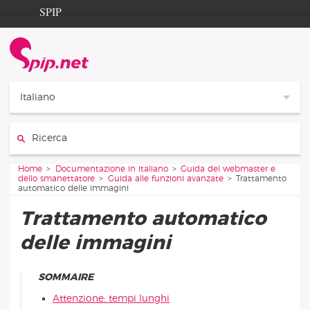
Aller au contenu
Aller à la navigation
SPIP
Home
Documentation
Contribution
Italiano
Entraide
Cerca:
Découverte
Vous êtes ici :
Home
Documentazione in italiano
Guida del webmaster e
dello smanettatore
Guida alle funzioni avanzate
Trattamento
automatico delle immagini
Trattamento automatico
delle immagini
SOMMAIRE
Attenzione: tempi lunghi