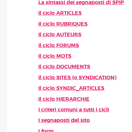
La sintassi dei segnaposti di SPIP
Il ciclo ARTICLES
Il ciclo RUBRIQUES
Il ciclo AUTEURS
Il ciclo FORUMS
Il ciclo MOTS
Il ciclo DOCUMENTS
Il ciclo SITES (o SYNDICATION)
Il ciclo SYNDIC_ARTICLES
Il ciclo HIERARCHIE
I criteri comuni a tutti i cicli
I segnaposti del sito
I form