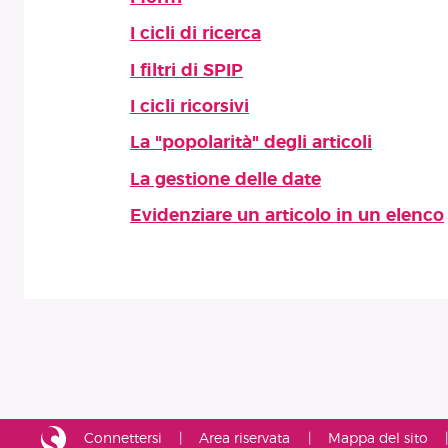
I cicli di ricerca
I filtri di SPIP
I cicli ricorsivi
La "popolarità" degli articoli
La gestione delle date
Evidenziare un articolo in un elenco
Connettersi
Area riservata
Mappa del sito