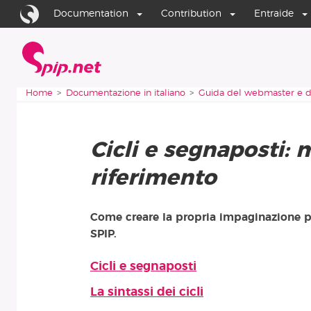
Aller au contenu
Aller à la navigation
Documentation
Contribution
Entraide
Home
Vous êtes ici :
Home
Documentazione in italiano
Guida del webmaster e d
Cicli e segnaposti: 
riferimento
Come creare la propria impaginazione pe
SPIP.
Cicli e segnaposti
Articoli di questa rubrica
La sintassi dei cicli