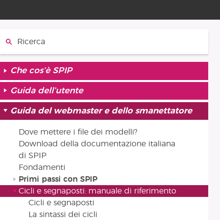
Cerca:
Che cos’è SPIP
Guida dell’utente
Guida del webmaster e dello smanettatore
Dove mettere i file dei modelli?
Download della documentazione italiana
di SPIP
Fondamenti
Primi passi con SPIP
Cicli e segnaposti: manuale di riferimento
Cicli e segnaposti
La sintassi dei cicli