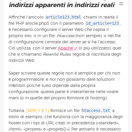
indirizzi apparenti in indirizzi reali
article123.html
Affinché l’articolo
chiami in realtà il
id_article=123
file PHP article.php3 con il parametro
,
è necessario configurare il server Web che ospita il
proprio sito, o in un file
.htaccess
(non sempre), o nel file
di configurazione centrale del server se si ha l’accesso.
Ciò utilizza, con il server
Apache
(il più utilizzato), quel
che si chiamano
Rewrite Rules
: regole di riscrittura degli
indirizzi Web.
Saper scrivere queste regole non è semplice per chi non
è programmatore, e noi non possiamo dare soluzioni
infallibili poiché tutto dipende dalla propria
configurazione: questa parte è interamente nelle vostre
mani (o in quelle del proprio fornitore di hosting).
htaccess.txt
Tuttavia,
[SPIP 1.8.1]
fornisce un file
a
titolo di esempio, che funziona con la maggioranza degli
hoster con i tipi di URL citati in precedenza («standard»,
«html», «propres» e «propres2»). Per attivarlo è necessario