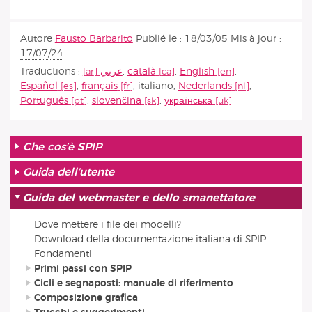
Autore
Fausto Barbarito
Publié le :
18/03/05
Mis à jour :
17/07/24
Traductions :
عربي
,
català
,
English
,
Español
,
français
,
italiano
,
Nederlands
,
Português
,
slovenčina
,
українська
Che cos’è SPIP
Guida dell’utente
Guida del webmaster e dello smanettatore
Dove mettere i file dei modelli?
Download della documentazione italiana di SPIP
Fondamenti
Primi passi con SPIP
Cicli e segnaposti: manuale di riferimento
Composizione grafica