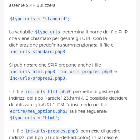
assente SPIP utilizzerà:
$type_urls = "standard";
$type_urls
La variabile
determina il nome del file PHP
che viene chiamato per gestire gli URL. Con la
dichiarazione predefinita summenzionata, il file è
inc-urls-standard.php3
.
Si può notare che SPIP propone anche i file
inc-urls-html.php3
inc-urls-propres.php3
,
e
inc-urls-propres2.php3
.
inc-urls-html.php3
- Il file
permette di gestire gli
indirizzi del tipo («article123.html»). È possibile decidere
di utilizzare gli «URL “HTML”» inserendo nel file
ecrire/mes_options.php3
la linea seguente:
$type_urls = "html";
inc-urls-propres.php3
- Il file
permette di gestire
indirizzi del tipo («Titolo-dell-articolo»). In tal caso è