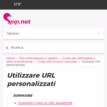
Aller au contenu
Aller à la navigation
SPIP
Home
Documentation
Contribution
Italiano
Entraide
Cerca:
Découverte
Vous êtes ici :
Home
Documentazione in italiano
Guida del webmaster e
dello smanettatore
Guida alle funzioni avanzate
Utilizzare URL
personalizzati
Utilizzare URL
personalizzati
SOMMAIRE
Scegliere il tipo di URL apparente