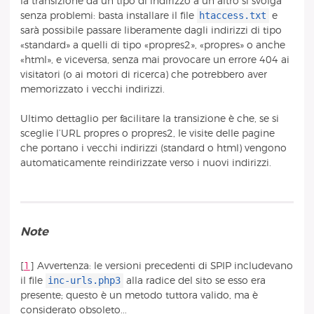
la transizione da un tipo di indirizzo a un altro si svolga
htaccess.txt
senza problemi: basta installare il file
e
sarà possibile passare liberamente dagli indirizzi di tipo
«standard» a quelli di tipo «propres2», «propres» o anche
«html», e viceversa, senza mai provocare un errore 404 ai
visitatori (o ai motori di ricerca) che potrebbero aver
memorizzato i vecchi indirizzi.
Ultimo dettaglio per facilitare la transizione è che, se si
sceglie l’URL propres o propres2, le visite delle pagine
che portano i vecchi indirizzi (standard o html) vengono
automaticamente reindirizzate verso i nuovi indirizzi.
Note
[
1
]
Avvertenza: le versioni precedenti di SPIP includevano
inc-urls.php3
il file
alla radice del sito se esso era
presente; questo è un metodo tuttora valido, ma è
considerato obsoleto...