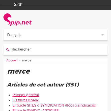
Aller au contenu
Aller à la navigation
SPIP
Accueil
Documentation
Contribution
Français
Entraide
Rechercher :
Découverte
Vous êtes ici :
Accueil
merce
merce
Articles de cet auteur (351)
Principi general
Els filtres d’SPIP
El bucle SITES o SYNDICATION (llocs o sindicació)
El bucle SYNDIC_ARTICLES