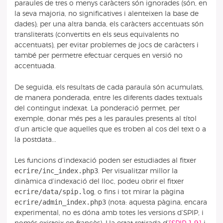
paraules de tres o menys caràcters són ignorades (són, en
la seva majoria, no significatives i alenteixen la base de
dades); per una altra banda, els caràcters accentuats són
transliterats (convertits en els seus equivalents no
accentuats), per evitar problemes de jocs de caràcters i
també per permetre efectuar cerques en versió no
accentuada.
De seguida, els resultats de cada paraula són acumulats,
de manera ponderada, entre les diferents dades textuals
del contingut indexat. La ponderació permet, per
exemple, donar més pes a les paraules presents al títol
d’un article que aquelles que es troben al cos del text o a
la postdata...
Les funcions d’indexació poden ser estudiades al fitxer
ecrire/inc_index.php3
. Per visualitzar millor la
dinàmica d’indexació del lloc, podeu obrir el fitxer
ecrire/data/spip.log
, o fins i tot mirar la pàgina
ecrire/admin_index.php3
(nota: aquesta pàgina, encara
experimental, no es dóna amb totes les versions d’SPIP, i