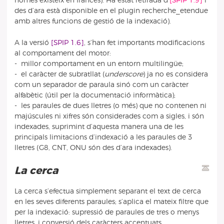
només existeix en francès). Ha estat retirada d’
[SPIP 1.9]
i
des d’ara està disponible en el plugin recherche_etendue
amb altres funcions de gestió de la indexació).
A la versió
[SPIP 1.6]
, s’han fet importants modificacions
al comportament del motor:
- millor comportament en un entorn multilingüe;
- el caràcter de subratllat (
underscore
) ja no es considera
com un separador de paraula sinó com un caràcter
alfabètic (útil per la documentació informàtica);
- les paraules de dues lletres (o més) que no contenen ni
majúscules ni xifres són considerades com a sigles, i són
indexades, suprimint d’aquesta manera una de les
principals limitacions d’indexació a les paraules de 3
lletres (G8, CNT, ONU són des d’ara indexades).
La cerca
La cerca s’efectua simplement separant el text de cerca
en les seves diferents paraules; s’aplica el mateix filtre que
per la indexació: supressió de paraules de tres o menys
lletres, i conversió dels caràcters accentuats.