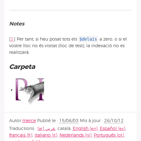
Notes
$delais
[
1
]
Per tant, si heu posat tots els
a zero, o si el
vostre lloc no és visitat (lloc de test), la indexació no es
realitzarà.
Carpeta
Autor
merce
Publié le :
15/06/03
Mis à jour :
26/10/12
Traductions :
عربي
,
català
,
English
,
Español
,
français
,
italiano
,
Nederlands
,
Português
,