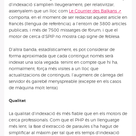
d’indexació s’amplien lleugerament; per relativitzar,
assenyalem que un lloc com
Le Courrier des Balkans
comporta, en el moment de ser redactat aquest article en
francès (llengua de referència), a l’entorn de 3800 articles
publicats, i més de 7500 missatges de fòrum, i que el
motor de cerca d’SPIP no mostra cap signe de feblesa.
D’altra banda, estadísticament, es pot considerar de
forma aproximada que cada contingut només serà
indexat una sola vegada: tenint en compte que hi ha,
normalment, força més visites a un lloc que
actualitzacions de continguts, l’augment de càrrega del
servidor és gairebé menyspreable (excepte en els casos
de màquina molt lenta).
Qualitat
La qualitat d’indexació és més fiable que en els motors de
cerca professionals. Com que el PHP és un llenguatge
més lent, la fase d’extracció de paraules s’ha hagut de
simplificar al màxim per tal que els temps d’indexació