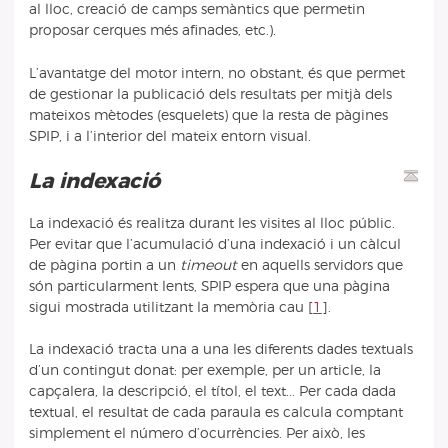
al lloc, creació de camps semàntics que permetin
proposar cerques més afinades, etc.).
L’avantatge del motor intern, no obstant, és que permet
de gestionar la publicació dels resultats per mitjà dels
mateixos mètodes (esquelets) que la resta de pàgines
SPIP, i a l’interior del mateix entorn visual.
La indexació
La indexació és realitza durant les visites al lloc públic.
Per evitar que l’acumulació d’una indexació i un càlcul
de pàgina portin a un
timeout
en aquells servidors que
són particularment lents, SPIP espera que una pàgina
sigui mostrada utilitzant la memòria cau
[
1
]
.
La indexació tracta una a una les diferents dades textuals
d’un contingut donat: per exemple, per un article, la
capçalera, la descripció, el títol, el text... Per cada dada
textual, el resultat de cada paraula es calcula comptant
simplement el número d’ocurrències. Per això, les