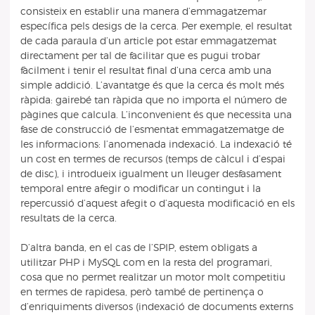
consisteix en establir una manera d’emmagatzemar
específica pels desigs de la cerca. Per exemple, el resultat
de cada paraula d’un article pot estar emmagatzemat
directament per tal de facilitar que es pugui trobar
fàcilment i tenir el resultat final d’una cerca amb una
simple addició. L’avantatge és que la cerca és molt més
ràpida: gairebé tan ràpida que no importa el número de
pàgines que calcula. L’inconvenient és que necessita una
fase de construcció de l’esmentat emmagatzematge de
les informacions: l’anomenada indexació. La indexació té
un cost en termes de recursos (temps de càlcul i d’espai
de disc), i introdueix igualment un lleuger desfasament
temporal entre afegir o modificar un contingut i la
repercussió d’aquest afegit o d’aquesta modificació en els
resultats de la cerca.
D’altra banda, en el cas de l’SPIP, estem obligats a
utilitzar PHP i MySQL com en la resta del programari,
cosa que no permet realitzar un motor molt competitiu
en termes de rapidesa, però també de pertinença o
d’enriquiments diversos (indexació de documents externs