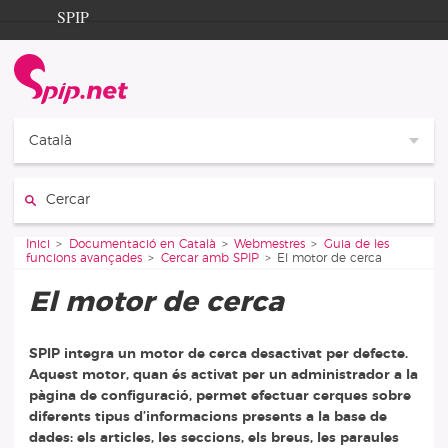
Aller au contenu
Aller à la navigation
SPIP
Inici
Documentation
Contribution
Català
Entraide
Cercar:
Découverte
Vous êtes ici :
Inici
Documentació en Català
Webmestres
Guia de les
funcions avançades
Cercar amb SPIP
El motor de cerca
El motor de cerca
SPIP integra un motor de cerca desactivat per defecte.
Aquest motor, quan és activat per un administrador a la
pàgina de configuració, permet efectuar cerques sobre
diferents tipus d’informacions presents a la base de
dades: els articles, les seccions, els breus, les paraules