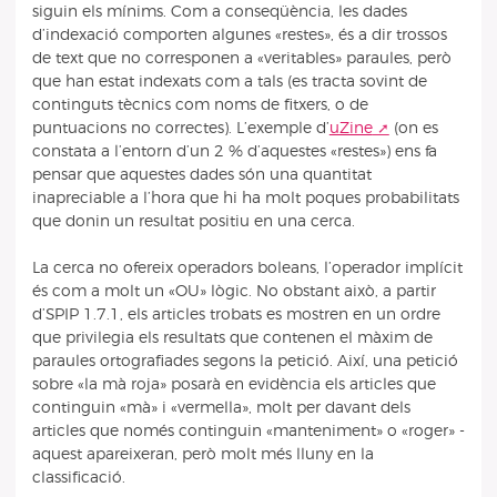
siguin els mínims. Com a conseqüència, les dades
d’indexació comporten algunes «restes», és a dir trossos
de text que no corresponen a «veritables» paraules, però
que han estat indexats com a tals (es tracta sovint de
continguts tècnics com noms de fitxers, o de
puntuacions no correctes). L’exemple d’
uZine
(on es
constata a l’entorn d’un 2 % d’aquestes «restes») ens fa
pensar que aquestes dades són una quantitat
inapreciable a l’hora que hi ha molt poques probabilitats
que donin un resultat positiu en una cerca.
La cerca no ofereix operadors boleans, l’operador implícit
és com a molt un «OU» lògic. No obstant això, a partir
d’SPIP 1.7.1, els articles trobats es mostren en un ordre
que privilegia els resultats que contenen el màxim de
paraules ortografiades segons la petició. Així, una petició
sobre «la mà roja» posarà en evidència els articles que
continguin «mà» i «vermella», molt per davant dels
articles que només continguin «manteniment» o «roger» -
aquest apareixeran, però molt més lluny en la
classificació.