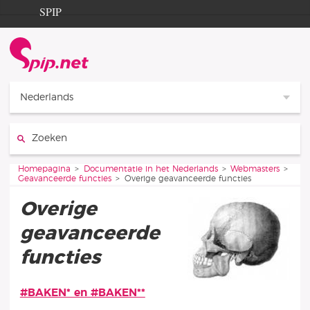
Ga naar de inhoud
Ga naar de navigatie
SPIP
Homepagina
Documentation
Contribution
Nederlands
Entraide
Zoeken:
Découverte
Je bent hier:
Homepagina
Documentatie in het Nederlands
Webmasters
Geavanceerde functies
Overige geavanceerde functies
Overige
geavanceerde
functies
#BAKEN* en #BAKEN**
Artikelen in deze rubriek