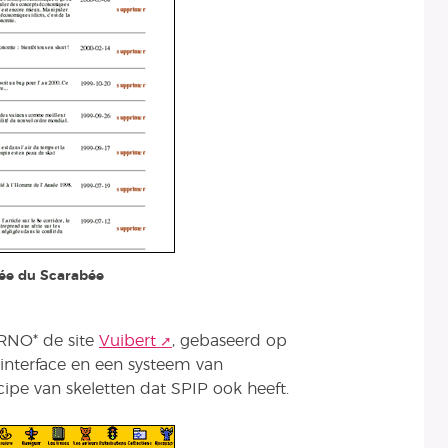
vée du Scarabée
ARNO* de site
Vuibert
, gebaseerd op
nterface en een systeem van
ipe van skeletten dat SPIP ook heeft.