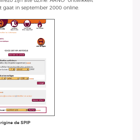
rézo zijn site uZine. ARNO* ontwikkelt
t gaat in september 2000 online.
origine de SPIP