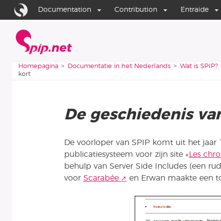
Ga naar de inhoud
Ga naar de navigatie
Documentation
Contribution
Entraide
Homepagina
Je bent hier:
Homepagina
Documentatie in het Nederlands
Wat is SPIP?
kort
De geschiedenis van
De voorloper van SPIP komt uit het jaar 
publicatiesysteem voor zijn site «
Les chr
behulp van Server Side Includes (een rud
voor
Scarabée
en Erwan maakte een to