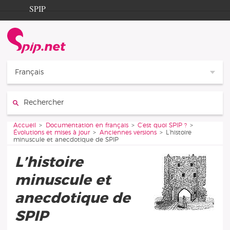
Aller au contenu
Aller à la navigation
SPIP
Accueil
Documentation
Contribution
Français
Entraide
Rechercher :
Découverte
Vous êtes ici :
Accueil
Documentation en français
C’est quoi SPIP ?
Évolutions et mises à jour
Anciennes versions
L’histoire
minuscule et anecdotique de SPIP
L’histoire
minuscule et
anecdotique de
SPIP