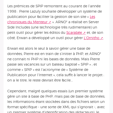
Les prémices de SPIP remontent au courant de l’année
1998 : Pierre Lazuly souhaite développer un système de
publication pour faciliter la gestion de son site «
Les
chroniques du Menteur
». ARNO* a réalisé en Server
Side Includes (une technologie très rudimentaire) un
petit outil pour gérer les éditos du
Scarabée
et, de son
côté, Erwan a développé un outil pour gérer
L’Ornitho
.
Erwan est alors le seul à savoir gérer une base de
données, Pierre est en train de s’initier à PHP, et ARNO*
ne connait ni PHP ni les bases de données. Mais Pierre
passe ses vacances sur un bateau baptisé « SPIP » ; et
comme « SPIP » est l’acronyme de « Système de
Publication pour l’Internet », cela suffit à lancer le projet :
on a le titre, le reste devrait être facile...
Cependant, malgré quelques essais (un premier système
gère un site à base de PHP, mais pas de base de données,
les informations étant stockées dans des fichiers selon un
format spécifique - une sorte de XML qui s’ignorait -, avec
un premier système d’identification des rédacteurs), le