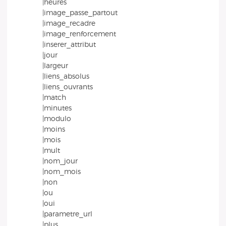
|heures
|image_passe_partout
|image_recadre
|image_renforcement
|inserer_attribut
|jour
|largeur
|liens_absolus
|liens_ouvrants
|match
|minutes
|modulo
|moins
|mois
|mult
|nom_jour
|nom_mois
|non
|ou
|oui
|parametre_url
|plus