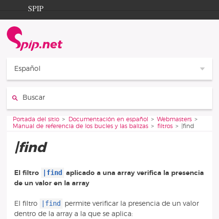
Aller au contenu
Aller à la navigation
SPIP
Portada del sitio
Documentation
Contribution
Español
Entraide
Buscar
Découverte
Vous êtes ici :
Portada del sitio
Documentación en español
Webmasters
Manual de referencia de los bucles y las balizas
filtros
|find
|find
|find
El filtro
aplicado a una array verifica la presencia
de un valor en la array
|find
El filtro
permite verificar la presencia de un valor
dentro de la array a la que se aplica: