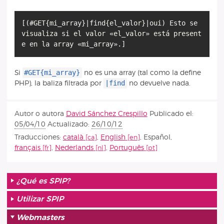
[(#GET{mi_array}|find{el_valor}|oui) Esto se
visualiza si el valor «el_valor» está present
e en la array «mi_array».]
#GET{mi_array}
Si
no es una array (tal como la define
|find
PHP), la baliza filtrada por
no devuelve nada.
Autor o autora
David Sánchez Crespillo
Publicado el:
05/04/10
Actualizado:
26/10/12
Traducciones:
català
,
English
,
Español
,
français
,
Nederlands
,
Português
¿Qué es SPIP?
Utilizar SPIP
Webmasters