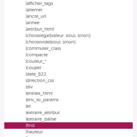
|afficher_tags
|alterner
|ancre_url
|annee
|attribut_html
|choixsiegal{valeur, sioui, sinon}
|choixsivide{sioui, sinon}
|commuter_class
|compacte
|couleur_*
|couper
|date_822
|direction_css
|div
|entites_html
|env_to_params
|et
|extraire_attribut
|extraire_balise
|find
|hauteur