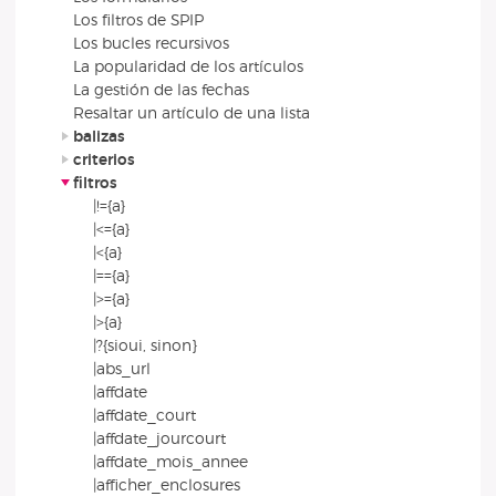
Los filtros de SPIP
Los bucles recursivos
La popularidad de los artículos
La gestión de las fechas
Resaltar un artículo de una lista
balizas
criterios
filtros
|!={a}
|<={a}
|<{a}
|=={a}
|>={a}
|>{a}
|?{sioui, sinon}
|abs_url
|affdate
|affdate_court
|affdate_jourcourt
|affdate_mois_annee
|afficher_enclosures