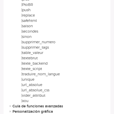
|PtoBR
|push
|replace
|safehtml
|saison
|secondes
|sinon
|supprimer_numero
|supprimer_tags
|table_valeur
|textebrut
|texte_backend
|texte_script
|traduire_nom_langue
|unique
|url_absolue
|url_absolue_css
|vider_attribut
|xou
Guía de funciones avanzadas
Personalización gráfica