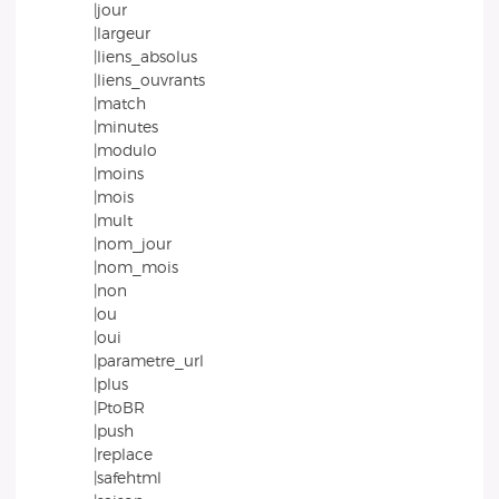
|jour
|largeur
|liens_absolus
|liens_ouvrants
|match
|minutes
|modulo
|moins
|mois
|mult
|nom_jour
|nom_mois
|non
|ou
|oui
|parametre_url
|plus
|PtoBR
|push
|replace
|safehtml