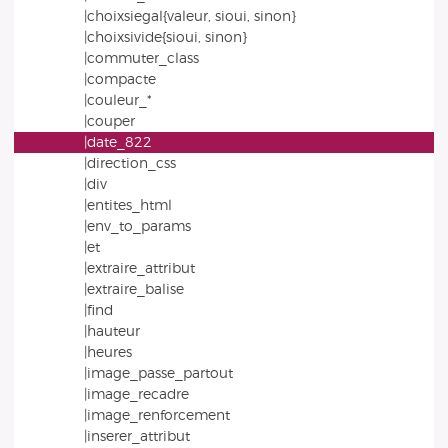
|choixsiegal{valeur, sioui, sinon}
|choixsivide{sioui, sinon}
|commuter_class
|compacte
|couleur_*
|couper
|date_822
|direction_css
|div
|entites_html
|env_to_params
|et
|extraire_attribut
|extraire_balise
|find
|hauteur
|heures
|image_passe_partout
|image_recadre
|image_renforcement
|inserer_attribut