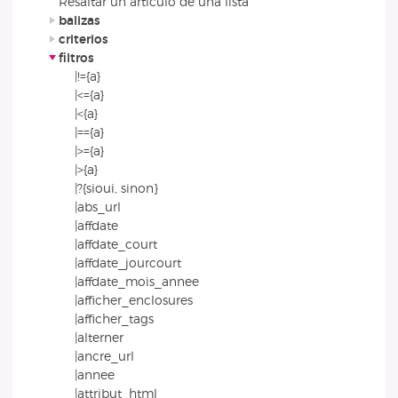
Resaltar un artículo de una lista
balizas
criterios
filtros
|!={a}
|<={a}
|<{a}
|=={a}
|>={a}
|>{a}
|?{sioui, sinon}
|abs_url
|affdate
|affdate_court
|affdate_jourcourt
|affdate_mois_annee
|afficher_enclosures
|afficher_tags
|alterner
|ancre_url
|annee
|attribut_html