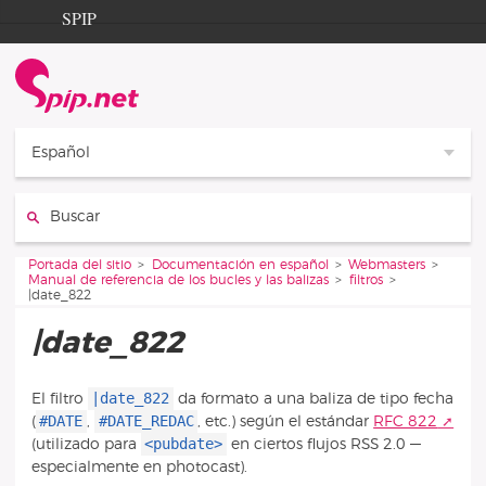
Aller au contenu
Aller à la navigation
SPIP
Portada del sitio
Documentation
Contribution
Español
Entraide
Buscar
Découverte
Vous êtes ici :
Portada del sitio
Documentación en español
Webmasters
Manual de referencia de los bucles y las balizas
filtros
|date_822
|date_822
|date_822
El filtro
da formato a una baliza de tipo fecha
#DATE
#DATE_REDAC
(
,
, etc.) según el estándar
RFC 822
<pubdate>
(utilizado para
en ciertos flujos RSS 2.0 —
especialmente en photocast).