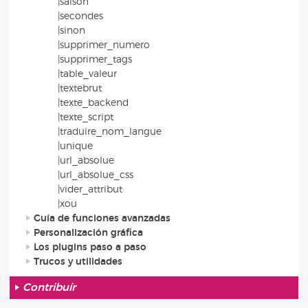
|saison
|secondes
|sinon
|supprimer_numero
|supprimer_tags
|table_valeur
|textebrut
|texte_backend
|texte_script
|traduire_nom_langue
|unique
|url_absolue
|url_absolue_css
|vider_attribut
|xou
Guía de funciones avanzadas
Personalización gráfica
Los plugins paso a paso
Trucos y utilidades
Contribuír