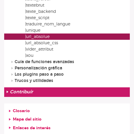
|textebrut
|texte_backend
|texte_script
|traduire_nom_langue
|unique
|url_absolue
|url_absolue_css
|vider_attribut
|xou
Guía de funciones avanzadas
Personalización gráfica
Los plugins paso a paso
Trucos y utilidades
Contribuír
Glosario
Mapa del sitio
Enlaces de interés