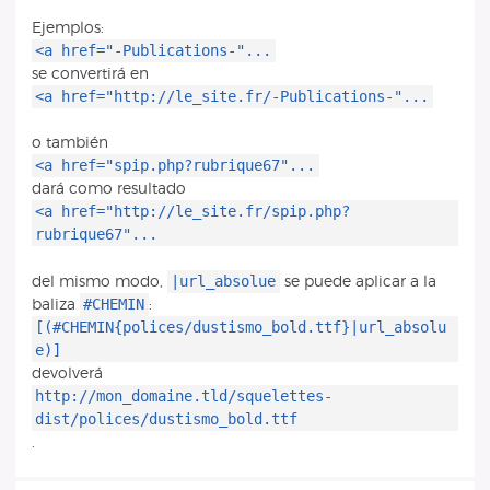
Ejemplos:
<a href="-Publications-"...
se convertirá en
<a href="http://le_site.fr/-Publications-"...
o también
<a href="spip.php?rubrique67"...
dará como resultado
<a href="http://le_site.fr/spip.php?
rubrique67"...
|url_absolue
del mismo modo,
se puede aplicar a la
#CHEMIN
baliza
:
[(#CHEMIN{polices/dustismo_bold.ttf}|url_absolu
e)]
devolverá
http://mon_domaine.tld/squelettes-
dist/polices/dustismo_bold.ttf
.