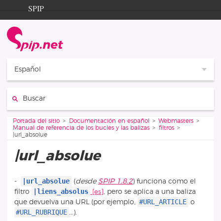
Aller au contenu
Aller à la navigation
SPIP
Portada del sitio
Documentation
Contribution
Español
Entraide
Buscar
Découverte
Vous êtes ici :
Portada del sitio
Documentación en español
Webmasters
Manual de referencia de los bucles y las balizas
filtros
|url_absolue
|url_absolue
|url_absolue
-
(
desde
SPIP 1.8.2
) funciona como el
|liens_absolus
filtro
, pero se aplica a una baliza
#URL_ARTICLE
que devuelva una URL (por ejemplo,
o
#URL_RUBRIQUE
...).