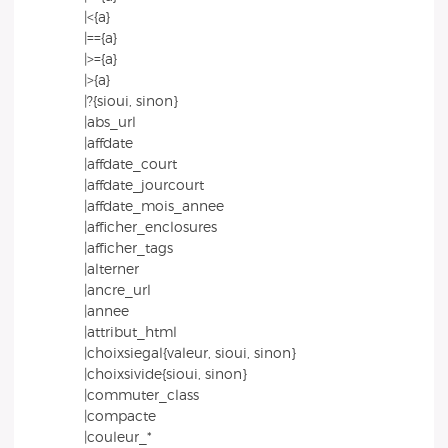
|<{a}
|=={a}
|>={a}
|>{a}
|?{sioui, sinon}
|abs_url
|affdate
|affdate_court
|affdate_jourcourt
|affdate_mois_annee
|afficher_enclosures
|afficher_tags
|alterner
|ancre_url
|annee
|attribut_html
|choixsiegal{valeur, sioui, sinon}
|choixsivide{sioui, sinon}
|commuter_class
|compacte
|couleur_*