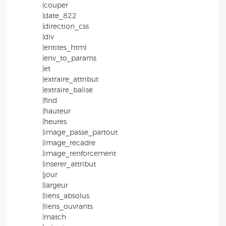
|couper
|date_822
|direction_css
|div
|entites_html
|env_to_params
|et
|extraire_attribut
|extraire_balise
|find
|hauteur
|heures
|image_passe_partout
|image_recadre
|image_renforcement
|inserer_attribut
|jour
|largeur
|liens_absolus
|liens_ouvrants
|match