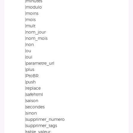
|minutes
|modulo
|moins
|mois
|mult
|nom_jour
|nom_mois
|non
|ou
|oui
|parametre_url
|plus
|PtoBR
|push
|replace
|safehtml
|saison
|secondes
|sinon
|supprimer_numero
|supprimer_tags
|table_valeur